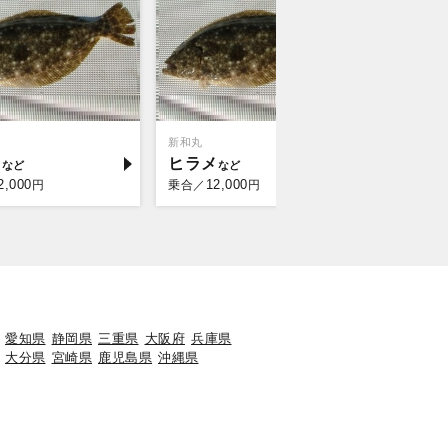
新和丸
メ
ヒラメ
2,000
12,000
円
乗合／
円
愛知県
静岡県
三重県
大阪府
兵庫県
大分県
宮崎県
鹿児島県
沖縄県