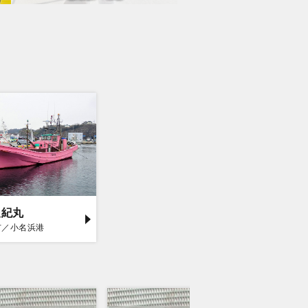
辰紀丸
市／小名浜港