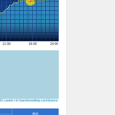
12:00
18:00
24:00
Leaflet
| ©
OpenStreetMap contributors
潮名