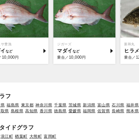
エサ豊漁
ジガーズ
新和丸
ダイ
マダイ
ヒラ
10,000
10,000
1
／
円
乗合／
円
乗合／
ラフ
形県
福島県
東京都
神奈川県
千葉県
茨城県
新潟県
富山県
石川県
福井県
鳥取県
島根県
高知県
香川県
徳島県
愛媛県
福岡県
佐賀県
長崎県
熊本県
タイドグラフ
浪江町
楢葉町
大熊町
富岡町