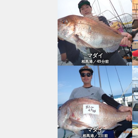
マダイ
49
相馬港／
分前
マダイ
1
相馬港／
日前