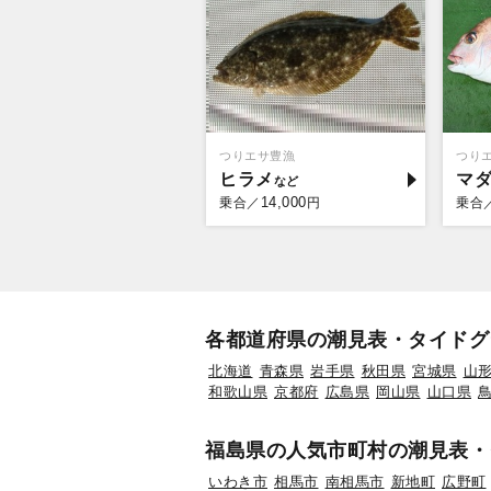
つりエサ豊漁
つり
ヒラメ
マ
14,000
乗合／
円
乗合
各都道府県の潮見表・タイドグ
北海道
青森県
岩手県
秋田県
宮城県
山
和歌山県
京都府
広島県
岡山県
山口県
福島県の人気市町村の潮見表・
いわき市
相馬市
南相馬市
新地町
広野町