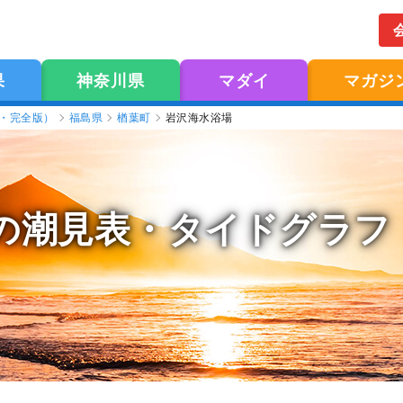
果
神奈川県
マダイ
マガジ
版・完全版）
福島県
楢葉町
岩沢海水浴場
の潮見表
・タイドグラフ（