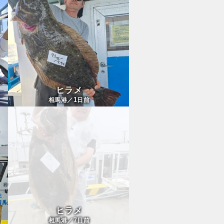
ヒラメ
1
相馬港／
日前
ヒラメ
7
相馬港／
日前