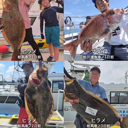
ヒラメ
マダイ
1
1
相馬港／
日前
松川浦漁港／
日前
ヒラメ
ヒラメ
2
3
相馬港／
日前
相馬港／
日前