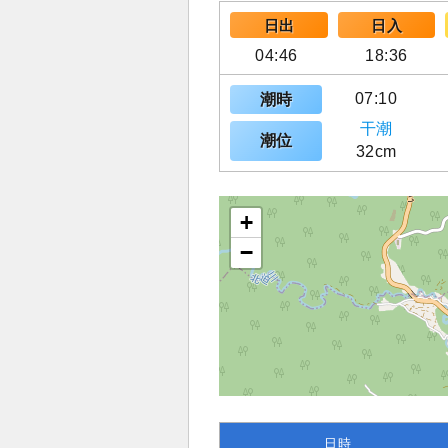
日出
日入
04:46
18:36
07:10
潮時
干潮
潮位
32cm
+
−
日時