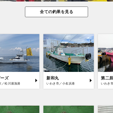
全ての釣果を見る
ガーズ
新和丸
第二
市／松川浦漁港
いわき市／小名浜港
いわき