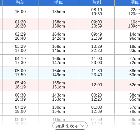
時刻
潮位
時刻
潮位
08:19
22c
16:00
135cm
19:59
120c
01:20
158cm
09:00
16c
16:20
139cm
20:59
109c
02:29
164cm
09:49
14cm
16:40
142cm
21:39
96cm
03:29
168cm
10:29
18cm
17:00
145cm
22:20
83cm
04:19
168cm
11:00
27cm
17:30
147cm
23:00
72cm
05:00
164cm
11:39
38cm
17:59
149cm
23:40
63cm
05:49
155cm
12:00
52cm
18:19
151cm
06:30
143cm
00:20
58cm
18:39
153cm
12:20
65cm
07:19
130cm
01:00
57cm
19:00
154cm
12:39
78cm
08:00
116cm
01:59
58cm
19:29
153cm
12:49
88cm
続きを表示