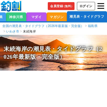
会員登録
ログイン
（無料）
潮見表・タイドグラフ
果
神奈川県
マダイ
マガジン
全国の潮見表・タイドグラフ（2026年最新版・完全版）
福島県
いわき市
末続海岸
末続海岸の潮見表
・タイドグラフ（2
026年最新版・完全版）