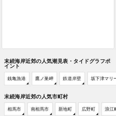
末続海岸近郊の人気潮見表・タイドグラフポ
イント
銭亀漁港
鷹ノ巣岬
鉄道岸壁
坂下津マリ
末続海岸近郊の人気市町村
相馬市
南相馬市
新地町
広野町
浪江