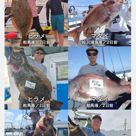
ヒラメ
マダイ
2
2
相馬港／
日前
松川浦漁港／
日前
ヒラメ
マダイ
2
2
相馬港／
日前
相馬港／
日前