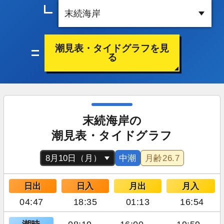
潮見表・タイドグラフを見
る
末続海岸の
潮見表・タイドグラフ
中潮
月齢
26.7
日出
日入
月出
月入
04:47
18:35
01:13
16:54