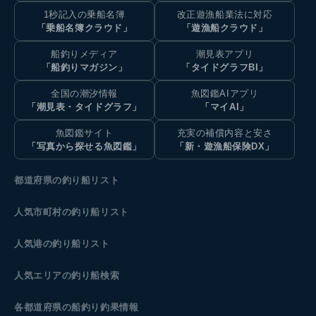
1秒記入の乗船名簿
改正遊漁船業法に対応
「乗船名簿クラウド」
「遊漁船クラウド」
船釣りメディア
潮見表アプリ
「船釣りマガジン」
「タイドグラフBI」
全国の潮汐情報
魚図鑑AIアプリ
「潮見表・タイドグラフ」
「マイAI」
魚図鑑サイト
充実の補償内容と安さ
「写真から探せる魚図鑑」
「新・遊漁船保険DX」
都道府県の釣り船リスト
人気市町村の釣り船リスト
人気港の釣り船リスト
人気エリアの釣り船検索
各都道府県の船釣り釣果情報