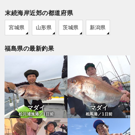
末続海岸近郊の都道府県
宮城県
山形県
茨城県
新潟県
福島県の最新釣果
マダイ
マダイ
1
1
松川浦漁港／
日前
相馬港／
日前