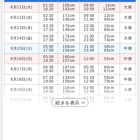
01:20
165cm
09:00
14cm
8月11日(火)
大潮
16:20
143cm
20:59
113cm
02:30
171cm
09:59
12cm
8月12日(水)
大潮
16:49
146cm
21:40
99cm
03:29
174cm
10:30
16cm
8月13日(木)
大潮
17:10
149cm
22:29
86cm
04:19
174cm
11:00
25cm
8月14日(金)
大潮
17:39
152cm
23:00
74cm
05:00
169cm
11:40
38cm
8月15日(土)
中潮
17:59
154cm
23:49
65cm
05:59
160cm
8月16日(日)
12:00
52cm
中潮
18:20
157cm
06:39
147cm
00:30
60cm
8月17日(月)
中潮
18:40
158cm
12:29
67cm
07:19
133cm
01:19
59cm
8月18日(火)
中潮
19:00
159cm
12:40
79cm
08:00
118cm
02:00
60cm
8月19日(水)
小潮
19:30
158cm
12:49
90cm
09:19
106cm
02:59
62cm
8月20日(木)
小潮
19:59
155cm
12:39
98cm
続きを表示