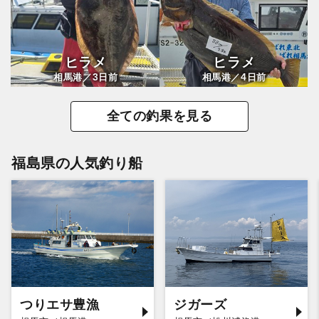
ヒラメ
ヒラメ
3
4
相馬港／
日前
相馬港／
日前
全ての釣果を見る
福島県の人気釣り船
つりエサ豊漁
ジガーズ