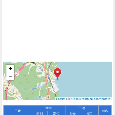
+
−
Leaflet
| ©
OpenStreetMap contributors
満潮
干潮
日時
潮名
時刻
潮位
時刻
潮位