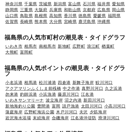
神奈川県
千葉県
茨城県
新潟県
富山県
石川県
福井県
愛知県
静岡県
三重県
大阪府
兵庫県
和歌山県
京都府
広島県
岡山県
山口県
鳥取県
島根県
高知県
香川県
徳島県
愛媛県
福岡県
佐賀県
長崎県
熊本県
大分県
宮崎県
鹿児島県
沖縄県
福島県の人気市町村の潮見表・タイドグラフ
いわき市
相馬市
南相馬市
新地町
広野町
浪江町
楢葉町
大熊町
富岡町
福島県の人気ポイントの潮見表・タイドグラ
フ
小名浜港
相馬港
松川浦港
四倉港
新舞子海岸
鮫川河口
アクアマリンふくしま前桟橋
中之作港
真野川河口
久之浜港
勿来港
釣師浜港
小浜漁港
藤原川河口
江名港
いわきサンマリーナ
波立海岸
沼之内港
新田川河口
新地海釣り公園
豊間港
富岡
請戸漁港
太田川河口
小高川河口
蒲庭海岸
広野町海浜公園
木戸川河口
夫沢
夕筋海岸
岩沢海水浴場
末続海岸
合磯海岸
江名港沖堤防
滑津川河口