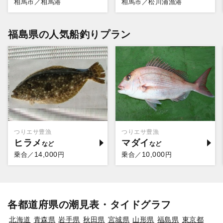
相馬市／相馬港
相馬市／松川浦漁港
福島県の人気船釣りプラン
つりエサ豊漁
つりエサ豊漁
ヒラメ
マダイ
14,000
10,000
乗合／
円
乗合／
円
各都道府県の潮見表・タイドグラフ
北海道
青森県
岩手県
秋田県
宮城県
山形県
福島県
東京都