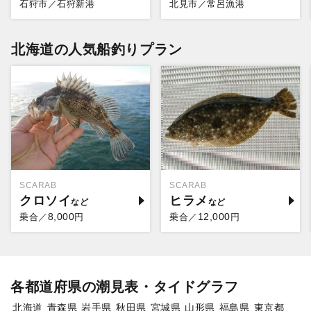
石狩市／石狩新港
北見市／常呂漁港
北海道の人気船釣りプラン
SCARAB
SCARAB
クロソイ
ヒラメ
8,000
12,000
乗合／
円
乗合／
円
各都道府県の潮見表・タイドグラフ
北海道
青森県
岩手県
秋田県
宮城県
山形県
福島県
東京都