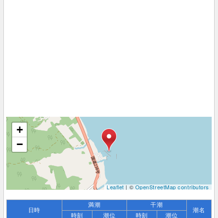
+
−
Leaflet
| ©
OpenStreetMap contributors
満潮
干潮
日時
潮名
時刻
潮位
時刻
潮位