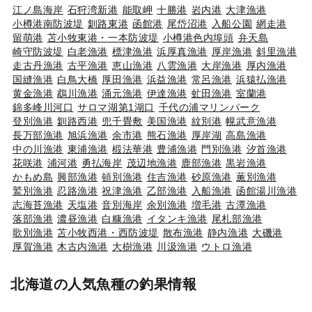
江ノ島海岸
石狩湾新港
能取岬
十勝港
岩内港
大津漁港
小樽港南防波堤
釧路東港
函館港
尾岱沼港
入船公園
網走港
留萌港
苫小牧東港・一本防波堤
小樽港色内埠頭
弁天島
崎守防波堤
白老漁港
標津漁港
浜厚真漁港
厚岸漁港
斜里漁港
走古丹漁港
古平漁港
恵山漁港
八雲漁港
大岸漁港
厚内漁港
国縫漁港
白鳥大橋
厚田漁港
浜益漁港
常呂漁港
浜猿払漁港
黄金漁港
鵡川漁港
涌元漁港
伊達漁港
虻田漁港
室蘭港
錦多峰川河口
サロマ湖第1湖口
千代の浦マリンパーク
登別漁港
釧路西港
兜千畳敷
美国漁港
紋別港
幌武意漁港
長万部漁港
旭浜漁港
余市港
熊石漁港
厚岸湖
高島漁港
中の川漁港
東浦漁港
椴法華港
豊浦漁港
門別漁港
汐首漁港
花咲港
浦河港
勇払海岸
茂辺地漁港
鹿部漁港
黒岩漁港
かもめ島
興部漁港
頓別漁港
住吉漁港
砂原漁港
薫別漁港
鷲別漁港
忍路漁港
祝津漁港
乙部漁港
入船漁港
函館湯川漁港
志海苔漁港
天塩港
音別海岸
余別漁港
増毛港
古潭漁港
落部漁港
濃昼漁港
白糠漁港
イタンキ漁港
尾札部漁港
歌別漁港
苫小牧西港・西防波堤
散布漁港
静内漁港
大磯港
厚賀漁港
木古内漁港
大樹漁港
川汲漁港
ウトロ漁港
北海道の人気魚種の釣果情報