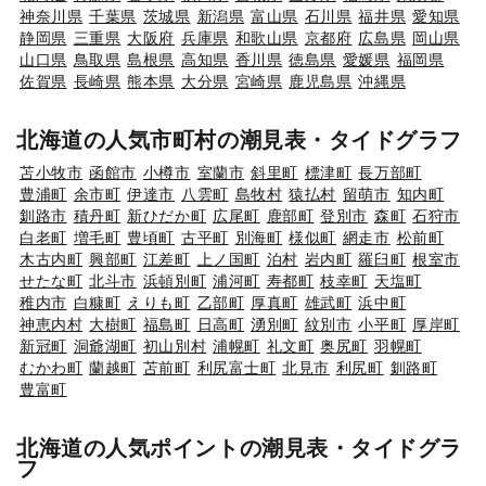
神奈川県
千葉県
茨城県
新潟県
富山県
石川県
福井県
愛知県
静岡県
三重県
大阪府
兵庫県
和歌山県
京都府
広島県
岡山県
山口県
鳥取県
島根県
高知県
香川県
徳島県
愛媛県
福岡県
佐賀県
長崎県
熊本県
大分県
宮崎県
鹿児島県
沖縄県
北海道の人気市町村の潮見表・タイドグラフ
苫小牧市
函館市
小樽市
室蘭市
斜里町
標津町
長万部町
豊浦町
余市町
伊達市
八雲町
島牧村
猿払村
留萌市
知内町
釧路市
積丹町
新ひだか町
広尾町
鹿部町
登別市
森町
石狩市
白老町
増毛町
豊頃町
古平町
別海町
様似町
網走市
松前町
木古内町
興部町
江差町
上ノ国町
泊村
岩内町
羅臼町
根室市
せたな町
北斗市
浜頓別町
浦河町
寿都町
枝幸町
天塩町
稚内市
白糠町
えりも町
乙部町
厚真町
雄武町
浜中町
神恵内村
大樹町
福島町
日高町
湧別町
紋別市
小平町
厚岸町
新冠町
洞爺湖町
初山別村
浦幌町
礼文町
奥尻町
羽幌町
むかわ町
蘭越町
苫前町
利尻富士町
北見市
利尻町
釧路町
豊富町
北海道の人気ポイントの潮見表・タイドグラ
フ