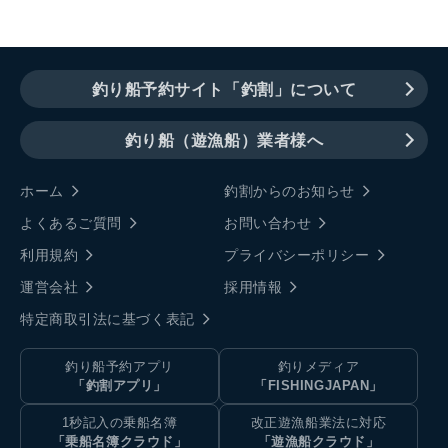
釣り船予約サイト「釣割」について
釣り船（遊漁船）業者様へ
ホーム
釣割からのお知らせ
よくあるご質問
お問い合わせ
利用規約
プライバシーポリシー
運営会社
採用情報
特定商取引法に基づく表記
釣り船予約アプリ
釣りメディア
「釣割アプリ」
「FISHINGJAPAN」
1秒記入の乗船名簿
改正遊漁船業法に対応
「乗船名簿クラウド」
「遊漁船クラウド」