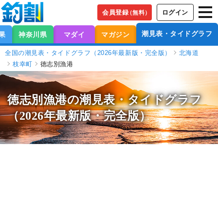
会員登録
ログイン
（無料）
潮見表・タイドグラフ
果
神奈川県
マダイ
マガジン
全国の潮見表・タイドグラフ（2026年最新版・完全版）
北海道
枝幸町
徳志別漁港
徳志別漁港の潮見表
・タイドグラフ
（2026年最新版・完全版）