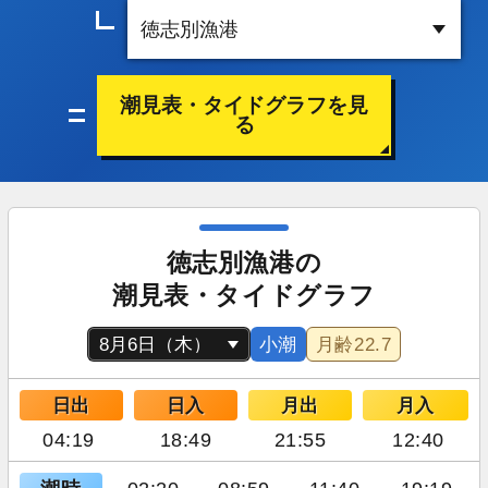
潮見表・タイドグラフを見
る
徳志別漁港の
潮見表・タイドグラフ
小潮
月齢
22.7
日出
日入
月出
月入
04:19
18:49
21:55
12:40