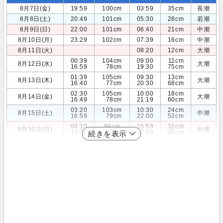
8月7日(金)
19:59
100cm
03:59
35cm
長潮
8月8日(土)
20:49
101cm
05:30
28cm
若潮
8月9日(日)
22:00
101cm
06:40
21cm
中潮
8月10日(月)
23:29
102cm
07:39
16cm
中潮
8月11日(火)
08:20
12cm
大潮
00:39
104cm
09:00
11cm
8月12日(水)
大潮
16:59
78cm
19:30
75cm
01:39
105cm
09:30
13cm
8月13日(木)
大潮
16:40
77cm
20:30
68cm
02:30
105cm
10:00
18cm
8月14日(金)
大潮
16:49
78cm
21:19
60cm
03:20
103cm
10:30
24cm
8月15日(土)
中潮
16:59
79cm
22:00
52cm
04:10
98cm
10:59
32cm
8月16日(日)
中潮
17:00
82cm
22:49
45cm
続きを表示