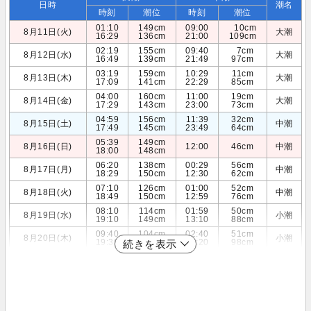
日時
潮名
時刻
潮位
時刻
潮位
01:10
149cm
09:00
10cm
8月11日(火)
大潮
16:29
136cm
21:00
109cm
02:19
155cm
09:40
7cm
8月12日(水)
大潮
16:49
139cm
21:49
97cm
03:19
159cm
10:29
11cm
8月13日(木)
大潮
17:09
141cm
22:29
85cm
04:00
160cm
11:00
19cm
8月14日(金)
大潮
17:29
143cm
23:00
73cm
04:59
156cm
11:39
32cm
8月15日(土)
中潮
17:49
145cm
23:49
64cm
05:39
149cm
8月16日(日)
12:00
46cm
中潮
18:00
148cm
06:20
138cm
00:29
56cm
8月17日(月)
中潮
18:29
150cm
12:30
62cm
07:10
126cm
01:00
52cm
8月18日(火)
中潮
18:49
150cm
12:59
76cm
08:10
114cm
01:59
50cm
8月19日(水)
小潮
19:10
149cm
13:10
88cm
09:40
104cm
02:40
51cm
8月20日(木)
小潮
19:39
145cm
13:20
98cm
続きを表示