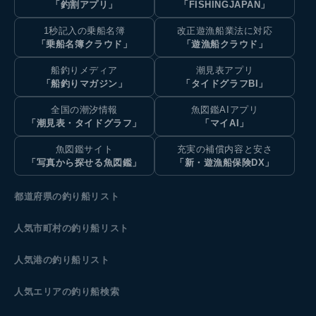
「釣割アプリ」
「FISHINGJAPAN」
1秒記入の乗船名簿
改正遊漁船業法に対応
「乗船名簿クラウド」
「遊漁船クラウド」
船釣りメディア
潮見表アプリ
「船釣りマガジン」
「タイドグラフBI」
全国の潮汐情報
魚図鑑AIアプリ
「潮見表・タイドグラフ」
「マイAI」
魚図鑑サイト
充実の補償内容と安さ
「写真から探せる魚図鑑」
「新・遊漁船保険DX」
都道府県の釣り船リスト
人気市町村の釣り船リスト
人気港の釣り船リスト
人気エリアの釣り船検索