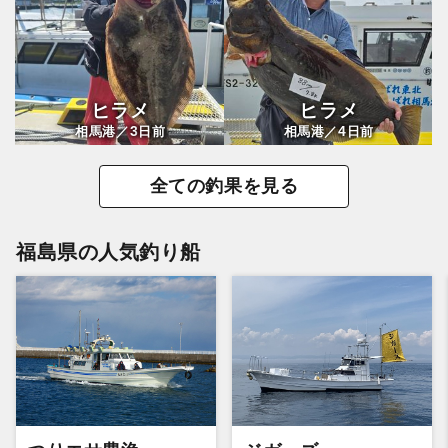
ヒラメ
ヒラメ
3
4
相馬港／
日前
相馬港／
日前
全ての釣果を見る
福島県の人気釣り船