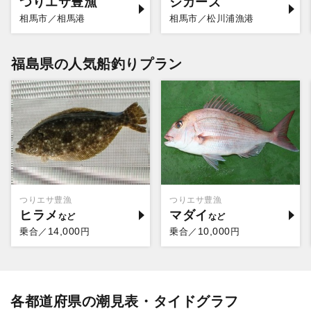
つりエサ豊漁
ジガーズ
相馬市／相馬港
相馬市／松川浦漁港
福島県の人気船釣りプラン
つりエサ豊漁
つりエサ豊漁
ヒラメ
マダイ
14,000
10,000
乗合／
円
乗合／
円
各都道府県の潮見表・タイドグラフ