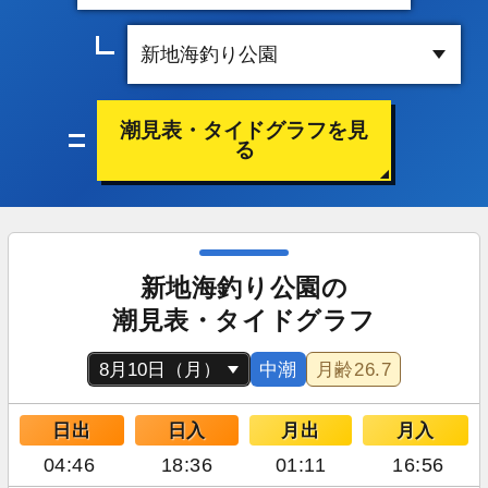
潮見表・タイドグラフを見
る
新地海釣り公園の
潮見表・タイドグラフ
中潮
月齢
26.7
日出
日入
月出
月入
04:46
18:36
01:11
16:56