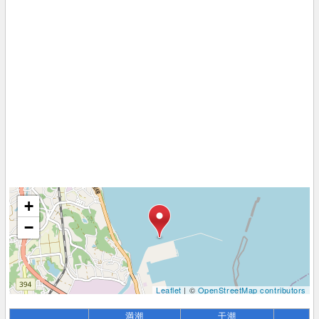
+
−
Leaflet
| ©
OpenStreetMap contributors
満潮
干潮