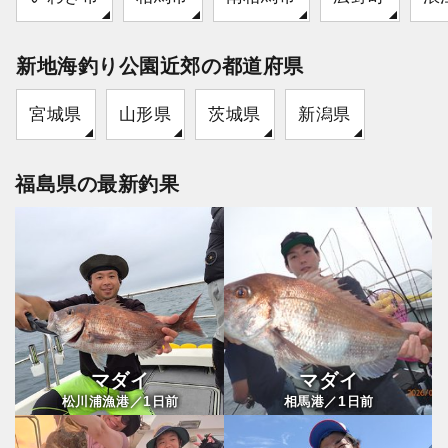
新地海釣り公園近郊の都道府県
宮城県
山形県
茨城県
新潟県
福島県の最新釣果
マダイ
マダイ
1
1
松川浦漁港／
日前
相馬港／
日前