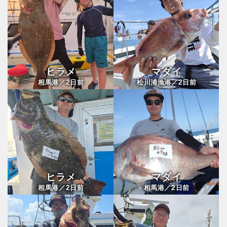
ヒラメ
マダイ
2
2
相馬港／
日前
松川浦漁港／
日前
ヒラメ
マダイ
2
2
相馬港／
日前
相馬港／
日前