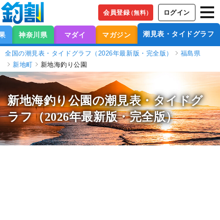
会員登録
ログイン
（無料）
潮見表・タイドグラフ
果
神奈川県
マダイ
マガジン
全国の潮見表・タイドグラフ（2026年最新版・完全版）
福島県
新地町
新地海釣り公園
新地海釣り公園の潮見表
・タイドグ
ラフ（2026年最新版・完全版）