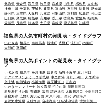
北海道
青森県
岩手県
秋田県
宮城県
山形県
福島県
東京都
神奈川県
千葉県
茨城県
新潟県
富山県
石川県
福井県
愛知県
静岡県
三重県
大阪府
兵庫県
和歌山県
京都府
広島県
岡山県
山口県
鳥取県
島根県
高知県
香川県
徳島県
愛媛県
福岡県
佐賀県
長崎県
熊本県
大分県
宮崎県
鹿児島県
沖縄県
福島県の人気市町村の潮見表・タイドグラフ
いわき市
相馬市
南相馬市
新地町
広野町
浪江町
楢葉町
大熊町
富岡町
福島県の人気ポイントの潮見表・タイドグラ
フ
小名浜港
相馬港
松川浦港
四倉港
新舞子海岸
鮫川河口
アクアマリンふくしま前桟橋
中之作港
真野川河口
久之浜港
勿来港
釣師浜港
小浜漁港
藤原川河口
江名港
いわきサンマリーナ
波立海岸
沼之内港
新田川河口
新地海釣り公園
豊間港
富岡
請戸漁港
太田川河口
小高川河口
蒲庭海岸
広野町海浜公園
木戸川河口
夫沢
夕筋海岸
岩沢海水浴場
末続海岸
合磯海岸
江名港沖堤防
滑津川河口