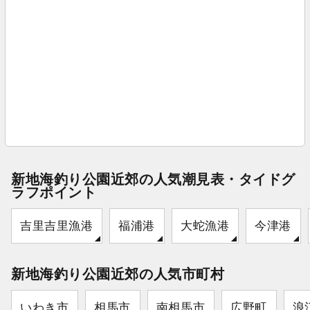
新地海釣り公園近郊の人気潮見表・タイドグ
ラフポイント
吉里吉里漁港
福浦港
大蛇漁港
今津港
新地海釣り公園近郊の人気市町村
いわき市
相馬市
南相馬市
広野町
浪