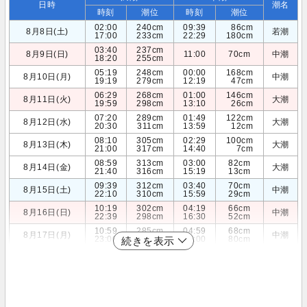
日時
潮名
時刻
潮位
時刻
潮位
02:00
240cm
09:39
86cm
8月8日(土)
若潮
17:00
233cm
22:29
180cm
03:40
237cm
8月9日(日)
11:00
70cm
中潮
18:20
255cm
05:19
248cm
00:00
168cm
8月10日(月)
中潮
19:19
279cm
12:19
47cm
06:29
268cm
01:00
146cm
8月11日(火)
大潮
19:59
298cm
13:10
26cm
07:20
289cm
01:49
122cm
8月12日(水)
大潮
20:30
311cm
13:59
12cm
08:10
305cm
02:29
100cm
8月13日(木)
大潮
21:00
317cm
14:40
7cm
08:59
313cm
03:00
82cm
8月14日(金)
大潮
21:40
316cm
15:19
13cm
09:39
312cm
03:40
70cm
8月15日(土)
中潮
22:10
310cm
15:59
29cm
10:19
302cm
04:19
66cm
8月16日(日)
中潮
22:39
298cm
16:30
52cm
10:59
285cm
04:59
68cm
8月17日(月)
中潮
23:00
285cm
17:00
80cm
続きを表示