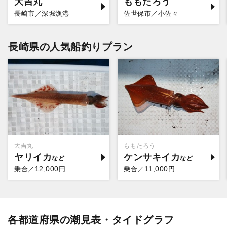
大吉丸
ももたろう
長崎市／深堀漁港
佐世保市／小佐々
長崎県の人気船釣りプラン
大吉丸
ももたろう
ヤリイカ
ケンサキイカ
12,000
11,000
乗合／
円
乗合／
円
各都道府県の潮見表・タイドグラフ