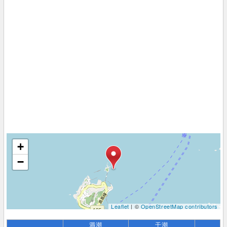
+
−
Leaflet
| ©
OpenStreetMap contributors
満潮
干潮