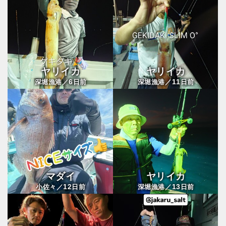
ヤリイカ
ヤリイカ
6
11
深堀漁港／
日前
深堀漁港／
日前
マダイ
ヤリイカ
12
13
小佐々／
日前
深堀漁港／
日前