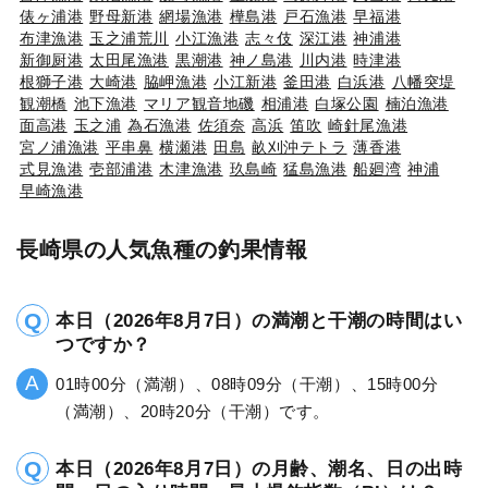
俵ヶ浦港
野母新港
網場漁港
樺島港
戸石漁港
早福港
布津漁港
玉之浦荒川
小江漁港
志々伎
深江港
神浦港
新御厨港
太田尾漁港
黒潮港
神ノ島港
川内港
時津港
根獅子港
大崎港
脇岬漁港
小江新港
釜田港
白浜港
八幡突堤
観潮橋
池下漁港
マリア観音地磯
相浦港
白塚公園
楠泊漁港
面高港
玉之浦
為石漁港
佐須奈
高浜
笛吹
崎針尾漁港
宮ノ浦漁港
平串鼻
横瀬港
田島
畝刈沖テトラ
薄香港
式見漁港
壱部浦港
木津漁港
玖島崎
猛島漁港
船廻湾
神浦
早崎漁港
長崎県の人気魚種の釣果情報
本日（2026年8月7日）の満潮と干潮の時間はい
つですか？
01時00分（満潮）、08時09分（干潮）、15時00分
（満潮）、20時20分（干潮）です。
本日（2026年8月7日）の月齢、潮名、日の出時