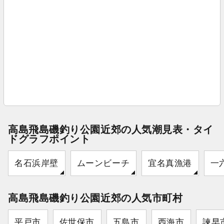
高島飛島磯釣り公園近郊の人気潮見表・タイ
ドグラフポイント
名石浜岸壁
ムーンビーチ
宜名真漁港
一
高島飛島磯釣り公園近郊の人気市町村
平戸市
佐世保市
五島市
西海市
諫早