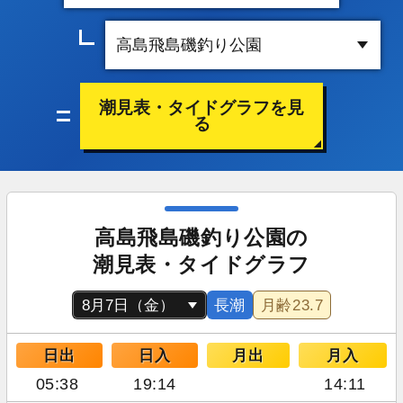
潮見表・タイドグラフを見
る
高島飛島磯釣り公園の
潮見表・タイドグラフ
長潮
月齢
23.7
日出
日入
月出
月入
05:38
19:14
14:11