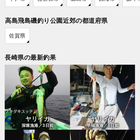
高島飛島磯釣り公園近郊の都道府県
佐賀県
長崎県の最新釣果
ヤリイカ
ヤリイカ
3
6
深堀漁港／
日前
早福漁港／
日前