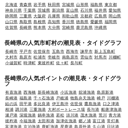
北海道
青森県
岩手県
秋田県
宮城県
山形県
福島県
東京都
神奈川県
千葉県
茨城県
新潟県
富山県
石川県
福井県
愛知県
静岡県
三重県
大阪府
兵庫県
和歌山県
京都府
広島県
岡山県
山口県
鳥取県
島根県
高知県
香川県
徳島県
愛媛県
福岡県
佐賀県
長崎県
熊本県
大分県
宮崎県
鹿児島県
沖縄県
長崎県の人気市町村の潮見表・タイドグラフ
長崎市
平戸市
佐世保市
五島市
西海市
諫早市
新上五島町
大村市
島原市
松浦市
壱岐市
南島原市
雲仙市
対馬市
川棚町
小値賀町
時津町
東彼杵町
佐々町
長与町
長崎県の人気ポイントの潮見表・タイドグラ
フ
有喜漁港
西海橋
新長崎漁港
小浜漁港
舘浦漁港
島原新港
長崎港
福島港
千々石漁港
戸岐浦
牧島弁天漁港
崎戸
川棚港
結の浜
田平港
多比良港
伊王島沖
佐世保
鷹島漁港
口之津港
相浦
調川港
三重漁港
大村ボートレース場
長与港
船唐津漁港
瀬戸港
深堀漁港
鍋串漁港
若松
須川港
茂木漁港
荒川
青方港
彼杵港
今福漁港
太田和港
加津佐漁港
郷ノ浦
富江港
常灯鼻
富津漁港
京泊漁港
鹿町漁港
星鹿港
島原外港
久山港
日比港