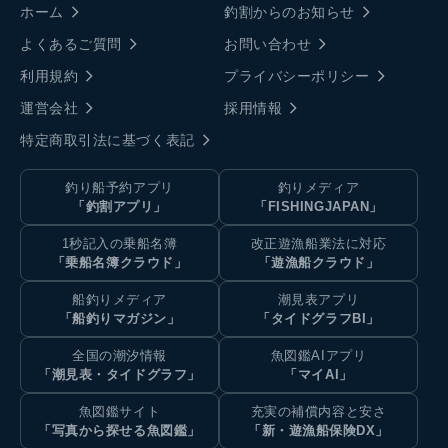
ホーム
釣割からのお知らせ
よくあるご質問
お問い合わせ
利用規約
プライバシーポリシー
運営会社
採用情報
特定商取引法に基づく表記
釣り船予約アプリ
釣りメディア
「釣割アプリ」
「FISHINGJAPAN」
1秒記入の乗船名簿
改正遊漁船業法に対応
「乗船名簿クラウド」
「遊漁船クラウド」
船釣りメディア
潮見表アプリ
「船釣りマガジン」
「タイドグラフBI」
全国の潮汐情報
魚図鑑AIアプリ
「潮見表・タイドグラフ」
「マイAI」
魚図鑑サイト
充実の補償内容と安さ
「写真から探せる魚図鑑」
「新・遊漁船保険DX」