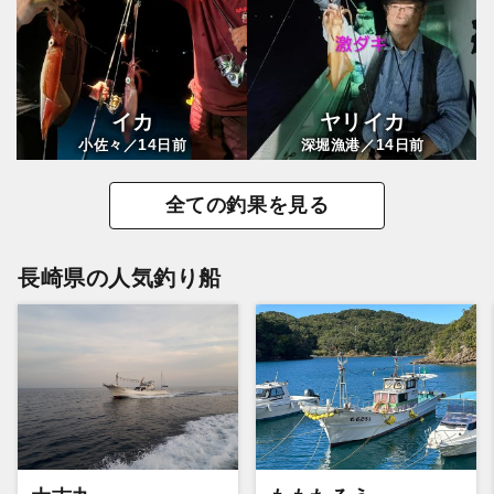
イカ
ヤリイカ
14
14
小佐々／
日前
深堀漁港／
日前
全ての釣果を見る
長崎県の人気釣り船