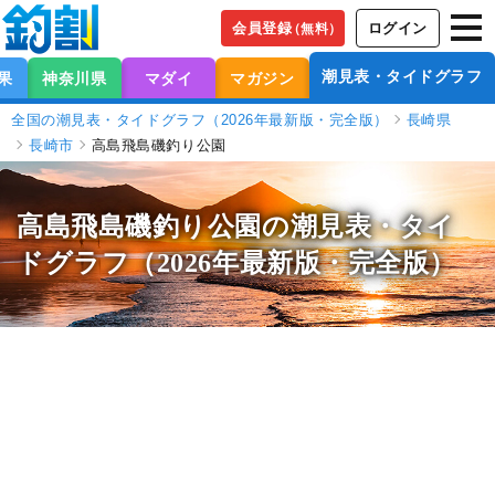
会員登録
ログイン
（無料）
潮見表・タイドグラフ
果
神奈川県
マダイ
マガジン
全国の潮見表・タイドグラフ（2026年最新版・完全版）
長崎県
長崎市
高島飛島磯釣り公園
高島飛島磯釣り公園の潮見表
・タイ
ドグラフ（2026年最新版・完全版）