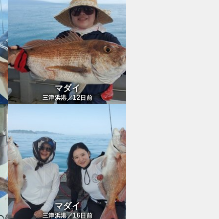
マダイ
12
三津浜港／
日前
マダイ
16
三津浜港／
日前