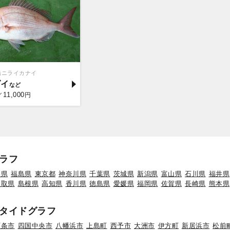
船ニライカナイ
ダイ
11,000
／
円
ラフ
形県
福島県
東京都
神奈川県
千葉県
茨城県
新潟県
富山県
石川県
福井県
鳥取県
島根県
高知県
香川県
徳島県
愛媛県
福岡県
佐賀県
長崎県
熊本県
タイドグラフ
西条市
四国中央市
八幡浜市
上島町
西予市
大洲市
伊方町
新居浜市
松前