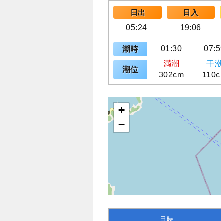
日出
日入
05:24
19:06
01:30
07:5
潮時
満潮
干
潮位
302cm
110
+
−
日時