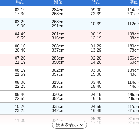
時刻
潮位
時刻
潮位
02:19
284cm
09:00
114c
17:30
268cm
22:39
201c
03:29
268cm
10:39
112c
19:00
291cm
04:49
261cm
00:19
198c
19:59
316cm
12:19
98c
06:10
268cm
01:29
180c
20:40
337cm
13:29
78c
07:20
283cm
02:20
156c
21:19
350cm
14:20
60c
08:19
302cm
03:00
134c
21:59
357cm
15:00
48c
09:00
319cm
03:40
114c
22:29
357cm
15:40
44c
09:40
330cm
04:19
98cm
22:59
352cm
16:19
48cm
10:20
335cm
04:59
87cm
23:29
342cm
16:49
61cm
05:29
81cm
11:00
334cm
17:19
81cm
続きを表示