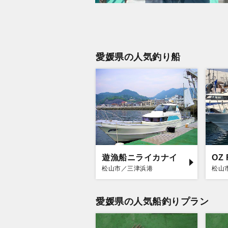
愛媛県の人気釣り船
遊漁船ニライカナイ
OZ 
松山市／三津浜港
松山
愛媛県の人気船釣りプラン