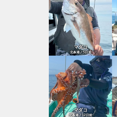
マダコ
5
北条港／
日前
マダコ
12
北条港／
日前