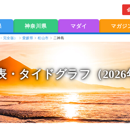
果
神奈川県
マダイ
マガジ
版・完全版）
愛媛県
松山市
二神島
表
・タイドグラフ（202