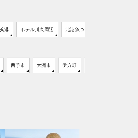
浜港
ホテル川久周辺
北港魚つり公園
西予市
大洲市
伊方町
新居浜市
松前町