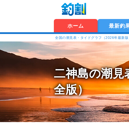
ホーム
最新釣
全国の潮見表・タイドグラフ（2026年最新
二神島の潮見
全版）