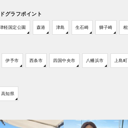
ドグラフポイント
津軽国定公園
森港
津島
生石崎
獅子崎
相
伊予市
西条市
四国中央市
八幡浜市
上島町
高知県