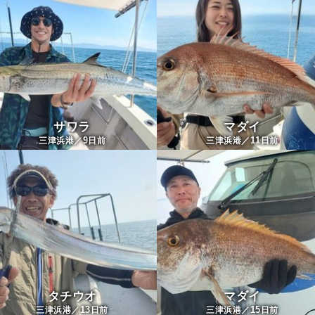
サワラ
マダイ
9
11
三津浜港／
日前
三津浜港／
日前
タチウオ
マダイ
13
15
三津浜港／
日前
三津浜港／
日前