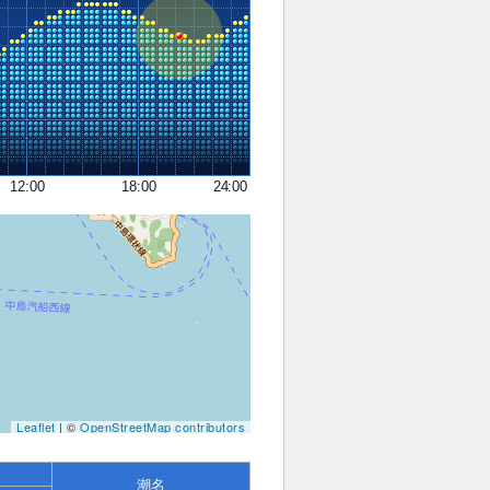
12:00
18:00
24:00
Leaflet
| ©
OpenStreetMap contributors
潮名