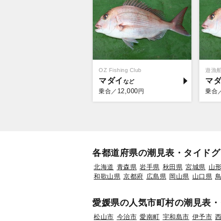
OZ Fishing Club
遊漁
マダイ
マ
12,000
乗合／
円
乗合
各都道府県の潮見表・タイドグ
北海道
青森県
岩手県
秋田県
宮城県
山
和歌山県
京都府
広島県
岡山県
山口県
愛媛県の人気市町村の潮見表・
松山市
今治市
愛南町
宇和島市
伊予市