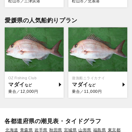
松山市／三津浜港
松山市／北条港
愛媛県の人気船釣りプラン
OZ Fishing Club
遊漁船ニライカナイ
マダイ
マダイ
12,000
11,000
乗合／
円
乗合／
円
各都道府県の潮見表・タイドグラフ
北海道
青森県
岩手県
秋田県
宮城県
山形県
福島県
東京都