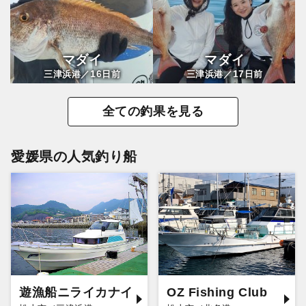
マダイ
マダイ
16
17
三津浜港／
日前
三津浜港／
日前
全ての釣果を見る
愛媛県の人気釣り船
遊漁船ニライカナイ
OZ Fishing Club