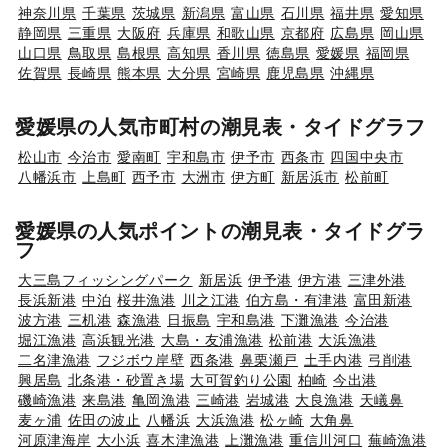
神奈川県
千葉県
茨城県
新潟県
富山県
石川県
福井県
愛知県
静岡県
三重県
大阪府
兵庫県
和歌山県
京都府
広島県
岡山県
山口県
鳥取県
島根県
高知県
香川県
徳島県
愛媛県
福岡県
佐賀県
長崎県
熊本県
大分県
宮崎県
鹿児島県
沖縄県
愛媛県の人気市町村の潮見表・タイドグラフ
松山市
今治市
愛南町
宇和島市
伊予市
西条市
四国中央市
八幡浜市
上島町
西予市
大洲市
伊方町
新居浜市
松前町
愛媛県の人気ポイントの潮見表・タイドグラ
フ
大三島フィッシングパーク
新居浜
伊予港
伊方港
三津外港
長浜新港
中泊
桜井漁港
川之江港
伯方島・有津港
富田新港
波方港
三机港
森漁港
日振島
宇和島港
下灘漁港
今治港
堀江漁港
高浜観光港
大島・友浦漁港
松前港
大浜漁港
二名津漁港
フジボウ岸壁
西条港
鼻栗瀬戸
土手内港
弓削港
興居島
北条港・砂置き場
大可賀釣り公園
柏崎
今出港
磯崎漁港
来島港
亀岡漁港
三崎港
岩城港
大良漁港
天嶬鼻
麦ヶ浦
佐田の波止
八幡浜
大浜漁港
松ヶ崎
大角鼻
河原津海岸
大小浜
喜木津漁港
上灘漁港
重信川河口
蕪崎漁港