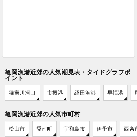
亀岡漁港近郊の人気潮見表・タイドグラフポ
イント
猫実川河口
市振港
経田漁港
早福港
亀岡漁港近郊の人気市町村
松山市
愛南町
宇和島市
伊予市
西条