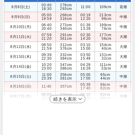
03:40
278cm
8月8日(土)
11:00
109cm
若潮
18:30
293cm
05:00
268cm
00:19
213cm
8月9日(日)
中潮
19:59
316cm
12:20
96cm
06:40
273cm
01:39
199cm
8月10日(月)
中潮
20:40
340cm
13:29
76cm
07:59
291cm
02:30
177cm
8月11日(火)
大潮
21:20
361cm
14:20
56cm
08:50
312cm
03:10
154cm
8月12日(水)
大潮
21:59
376cm
15:00
40cm
09:39
332cm
03:50
131cm
8月13日(木)
大潮
22:30
384cm
15:49
32cm
10:20
347cm
04:29
111cm
8月14日(金)
大潮
23:00
386cm
16:29
33cm
11:00
356cm
05:00
95cm
8月15日(土)
中潮
23:39
381cm
17:00
44cm
05:39
86cm
8月16日(日)
11:40
357cm
中潮
17:40
62cm
00:09
370cm
06:10
82cm
8月17日(月)
中潮
12:20
350cm
18:20
88cm
続きを表示