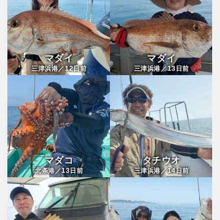
マダイ
マダイ
12
13
三津浜港／
日前
三津浜港／
日前
マダコ
タチウオ
13
14
北条港／
日前
三津浜港／
日前