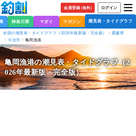
会員登録
ログイン
（無料）
潮見表・タイドグラフ
果
神奈川県
マダイ
マガジン
全国の潮見表・タイドグラフ（2026年最新版・完全版）
愛媛県
今治市
亀岡漁港
亀岡漁港の潮見表
・タイドグラフ（2
026年最新版・完全版）