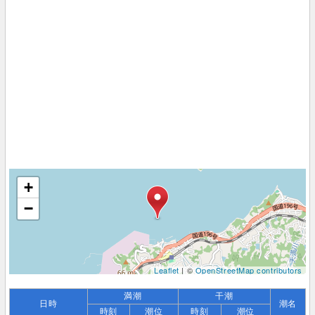
+
−
Leaflet
| ©
OpenStreetMap contributors
満潮
干潮
日時
潮名
時刻
潮位
時刻
潮位