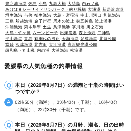
豊之浦漁港
佐島
小島
九島大橋
大猿島
白石ノ鼻
あけはまシーサイドサンパーク・釣り桟橋
大浦港
新居浜東港
垣生漁港
与侈
櫛生漁港
大島・宮窪港
中山川河口
和気漁港
三島
船越漁港
金子岸壁
周木の波止
御五神島
波止浜港
沖浦漁港
菊本岸壁
土生
鳥津漁港
寒川港
川之石港
大島・竹ヶ鼻
ムーンビーチ
出海漁港
森上漁港
二神島
平山漁港
青島
有網代の波止
天満漁港
足成漁港
北条公園
堂崎
沢津漁港
北吉田
大江漁港
高浜観光港公園
怒和島・丸山鼻
内の浦
大浦漁港
松漁港
愛媛県の人気魚種の釣果情報
本日（2026年8月7日）の満潮と干潮の時間はい
つですか？
02時50分（満潮）、09時49分（干潮）、16時40分
（満潮）、22時30分（干潮）です。
本日（2026年8月7日）の月齢、潮名、日の出時