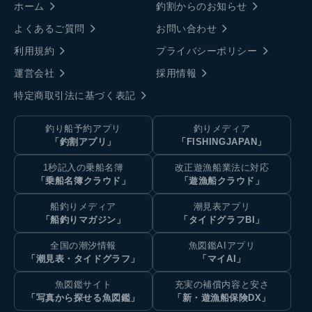
ホーム
釣割からのお知らせ
よくあるご質問
お問い合わせ
利用規約
プライバシーポリシー
運営会社
採用情報
特定商取引法に基づく表記
釣り船予約アプリ
釣りメディア
「釣割アプリ」
「FISHINGJAPAN」
1秒記入の乗船名簿
改正遊漁船業法に対応
「乗船名簿クラウド」
「遊漁船クラウド」
船釣りメディア
潮見表アプリ
「船釣りマガジン」
「タイドグラフBI」
全国の潮汐情報
魚図鑑AIアプリ
「潮見表・タイドグラフ」
「マイAI」
魚図鑑サイト
充実の補償内容と安さ
「写真から探せる魚図鑑」
「新・遊漁船保険DX」