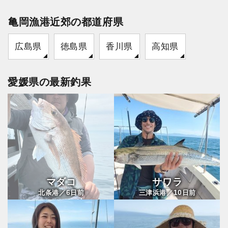
亀岡漁港近郊の都道府県
広島県
徳島県
香川県
高知県
愛媛県の最新釣果
マダコ
サワラ
6
10
北条港／
日前
三津浜港／
日前