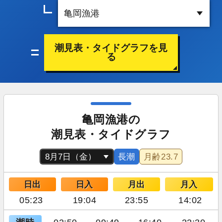
潮見表・タイドグラフを見
る
亀岡漁港の
潮見表・タイドグラフ
長潮
月齢
23.7
日出
日入
月出
月入
05:23
19:04
23:55
14:02