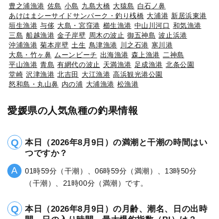
豊之浦漁港
佐島
小島
九島大橋
大猿島
白石ノ鼻
あけはまシーサイドサンパーク・釣り桟橋
大浦港
新居浜東港
垣生漁港
与侈
大島・宮窪港
櫛生漁港
中山川河口
和気漁港
三島
船越漁港
金子岸壁
周木の波止
御五神島
波止浜港
沖浦漁港
菊本岸壁
土生
鳥津漁港
川之石港
寒川港
大島・竹ヶ鼻
ムーンビーチ
出海漁港
森上漁港
二神島
平山漁港
青島
有網代の波止
天満漁港
足成漁港
北条公園
堂崎
沢津漁港
北吉田
大江漁港
高浜観光港公園
怒和島・丸山鼻
内の浦
大浦漁港
松漁港
愛媛県の人気魚種の釣果情報
本日（2026年8月9日）の満潮と干潮の時間はい
つですか？
01時59分（干潮）、06時59分（満潮）、13時50分
（干潮）、21時00分（満潮）です。
本日（2026年8月9日）の月齢、潮名、日の出時