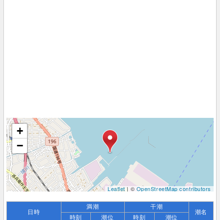
+
−
Leaflet
| ©
OpenStreetMap contributors
満潮
干潮
日時
潮名
時刻
潮位
時刻
潮位