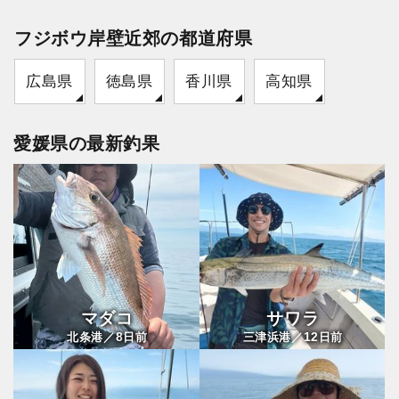
フジボウ岸壁近郊の都道府県
広島県
徳島県
香川県
高知県
愛媛県の最新釣果
マダコ
サワラ
8
12
北条港／
日前
三津浜港／
日前