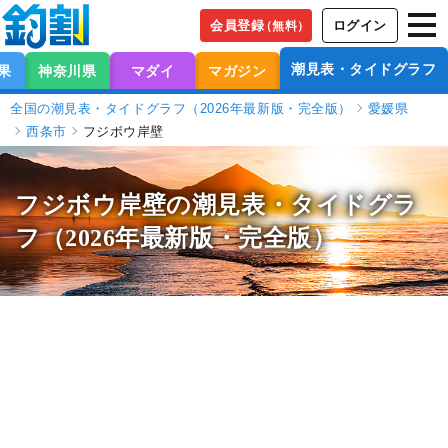
会員登録
ログイン
（無料）
潮見表・タイドグラフ
果
神奈川県
マダイ
マガジン
全国の潮見表・タイドグラフ（2026年最新版・完全版）
愛媛県
西条市
フジボウ岸壁
フジボウ岸壁の潮見表
・タイドグラ
フ（2026年最新版・完全版）