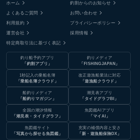
ホーム
釣割からのお知らせ
よくあるご質問
お問い合わせ
利用規約
プライバシーポリシー
運営会社
採用情報
特定商取引法に基づく表記
釣り船予約アプリ
釣りメディア
「釣割アプリ」
「FISHINGJAPAN」
1秒記入の乗船名簿
改正遊漁船業法に対応
「乗船名簿クラウド」
「遊漁船クラウド」
船釣りメディア
潮見表アプリ
「船釣りマガジン」
「タイドグラフBI」
全国の潮汐情報
魚図鑑AIアプリ
「潮見表・タイドグラフ」
「マイAI」
魚図鑑サイト
充実の補償内容と安さ
「写真から探せる魚図鑑」
「新・遊漁船保険DX」