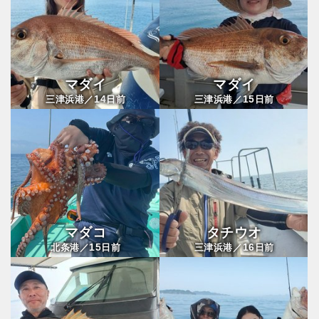
マダイ
マダイ
14
15
三津浜港／
日前
三津浜港／
日前
マダコ
タチウオ
15
16
北条港／
日前
三津浜港／
日前