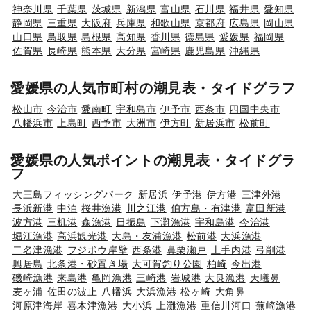
神奈川県
千葉県
茨城県
新潟県
富山県
石川県
福井県
愛知県
静岡県
三重県
大阪府
兵庫県
和歌山県
京都府
広島県
岡山県
山口県
鳥取県
島根県
高知県
香川県
徳島県
愛媛県
福岡県
佐賀県
長崎県
熊本県
大分県
宮崎県
鹿児島県
沖縄県
愛媛県の人気市町村の潮見表・タイドグラフ
松山市
今治市
愛南町
宇和島市
伊予市
西条市
四国中央市
八幡浜市
上島町
西予市
大洲市
伊方町
新居浜市
松前町
愛媛県の人気ポイントの潮見表・タイドグラ
フ
大三島フィッシングパーク
新居浜
伊予港
伊方港
三津外港
長浜新港
中泊
桜井漁港
川之江港
伯方島・有津港
富田新港
波方港
三机港
森漁港
日振島
下灘漁港
宇和島港
今治港
堀江漁港
高浜観光港
大島・友浦漁港
松前港
大浜漁港
二名津漁港
フジボウ岸壁
西条港
鼻栗瀬戸
土手内港
弓削港
興居島
北条港・砂置き場
大可賀釣り公園
柏崎
今出港
磯崎漁港
来島港
亀岡漁港
三崎港
岩城港
大良漁港
天嶬鼻
麦ヶ浦
佐田の波止
八幡浜
大浜漁港
松ヶ崎
大角鼻
河原津海岸
喜木津漁港
大小浜
上灘漁港
重信川河口
蕪崎漁港