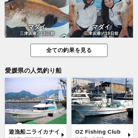
マダイ
マダイ
18
19
三津浜港／
日前
三津浜港／
日前
全ての釣果を見る
愛媛県の人気釣り船
遊漁船ニライカナイ
OZ Fishing Club