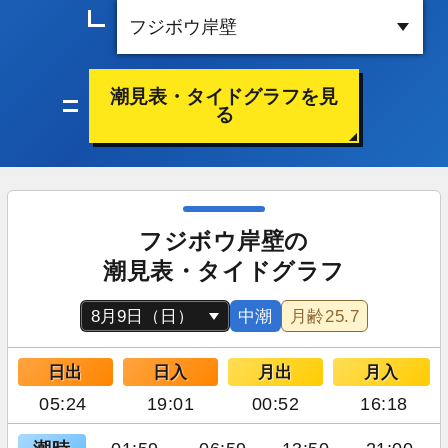
潮見表・タイドグラフを見
る
フジボウ岸壁の
潮見表・タイドグラフ
中潮
月齢
25.7
日出
日入
月出
月入
05:24
19:01
00:52
16:18