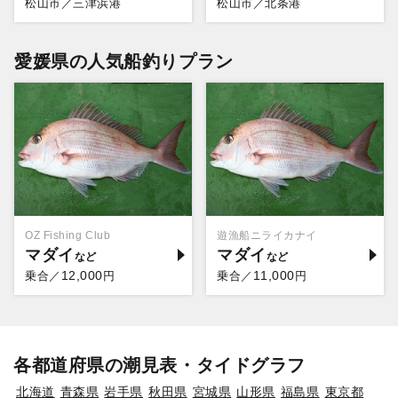
松山市／三津浜港
松山市／北条港
愛媛県の人気船釣りプラン
OZ Fishing Club
遊漁船ニライカナイ
マダイ
マダイ
12,000
11,000
乗合／
円
乗合／
円
各都道府県の潮見表・タイドグラフ
北海道
青森県
岩手県
秋田県
宮城県
山形県
福島県
東京都