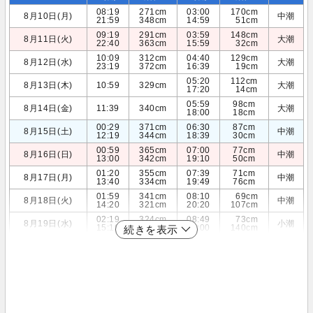
08:19
271cm
03:00
170cm
8月10日(月)
中潮
21:59
348cm
14:59
51cm
09:19
291cm
03:59
148cm
8月11日(火)
大潮
22:40
363cm
15:59
32cm
10:09
312cm
04:40
129cm
8月12日(水)
大潮
23:19
372cm
16:39
19cm
05:20
112cm
8月13日(木)
10:59
329cm
大潮
17:20
14cm
05:59
98cm
8月14日(金)
11:39
340cm
大潮
18:00
18cm
00:29
371cm
06:30
87cm
8月15日(土)
中潮
12:19
344cm
18:39
30cm
00:59
365cm
07:00
77cm
8月16日(日)
中潮
13:00
342cm
19:10
50cm
01:20
355cm
07:39
71cm
8月17日(月)
中潮
13:40
334cm
19:49
76cm
01:59
341cm
08:10
69cm
8月18日(火)
中潮
14:20
321cm
20:20
107cm
02:19
324cm
08:49
73cm
8月19日(水)
小潮
15:19
305cm
21:00
140cm
続きを表示