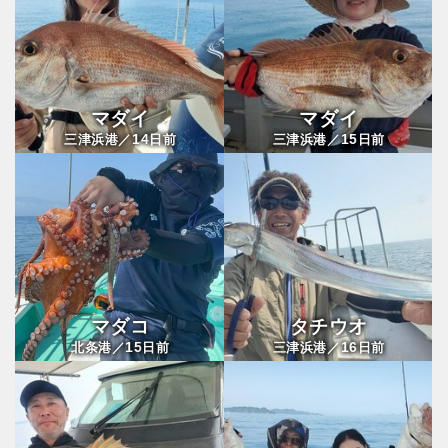
マダイ
マダイ
14
15
三津浜港／
日前
三津浜港／
日前
マダコ
タチウオ
15
16
北条港／
日前
三津浜港／
日前