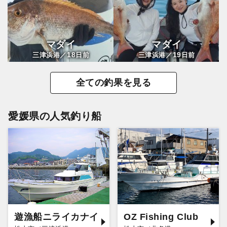
マダイ
マダイ
18
19
三津浜港／
日前
三津浜港／
日前
全ての釣果を見る
愛媛県の人気釣り船
遊漁船ニライカナイ
OZ Fishing Club