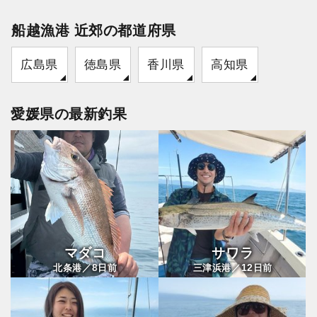
船越漁港 近郊の都道府県
広島県
徳島県
香川県
高知県
愛媛県の最新釣果
マダコ
サワラ
8
12
北条港／
日前
三津浜港／
日前