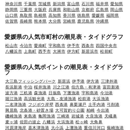
神奈川県
千葉県
茨城県
新潟県
富山県
石川県
福井県
愛知県
静岡県
三重県
大阪府
兵庫県
和歌山県
京都府
広島県
岡山県
山口県
鳥取県
島根県
高知県
香川県
徳島県
愛媛県
福岡県
佐賀県
長崎県
熊本県
大分県
宮崎県
鹿児島県
沖縄県
愛媛県の人気市町村の潮見表・タイドグラフ
松山市
今治市
愛南町
宇和島市
伊予市
西条市
四国中央市
八幡浜市
上島町
西予市
大洲市
伊方町
新居浜市
松前町
愛媛県の人気ポイントの潮見表・タイドグラ
フ
大三島フィッシングパーク
新居浜
伊予港
伊方港
三津外港
長浜新港
中泊
桜井漁港
川之江港
伯方島・有津港
富田新港
波方港
三机港
森漁港
日振島
下灘漁港
宇和島港
今治港
堀江漁港
高浜観光港
大島・友浦漁港
松前港
大浜漁港
二名津漁港
フジボウ岸壁
西条港
鼻栗瀬戸
土手内港
弓削港
興居島
北条港・砂置き場
大可賀釣り公園
柏崎
今出港
磯崎漁港
来島港
亀岡漁港
三崎港
岩城港
大良漁港
天嶬鼻
麦ヶ浦
佐田の波止
八幡浜
大浜漁港
松ヶ崎
大角鼻
河原津海岸
喜木津漁港
大小浜
上灘漁港
重信川河口
蕪崎漁港