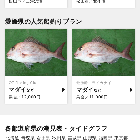
松山市／三津浜港
松山市／北条港
愛媛県の人気船釣りプラン
OZ Fishing Club
遊漁船ニライカナイ
マダイ
マダイ
12,000
11,000
乗合／
円
乗合／
円
各都道府県の潮見表・タイドグラフ
北海道
青森県
岩手県
秋田県
宮城県
山形県
福島県
東京都