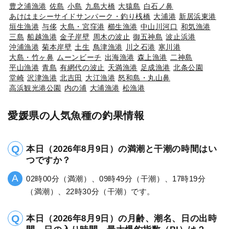
豊之浦漁港
佐島
小島
九島大橋
大猿島
白石ノ鼻
あけはまシーサイドサンパーク・釣り桟橋
大浦港
新居浜東港
垣生漁港
与侈
大島・宮窪港
櫛生漁港
中山川河口
和気漁港
三島
船越漁港
金子岸壁
周木の波止
御五神島
波止浜港
沖浦漁港
菊本岸壁
土生
鳥津漁港
川之石港
寒川港
大島・竹ヶ鼻
ムーンビーチ
出海漁港
森上漁港
二神島
平山漁港
青島
有網代の波止
天満漁港
足成漁港
北条公園
堂崎
沢津漁港
北吉田
大江漁港
怒和島・丸山鼻
高浜観光港公園
内の浦
大浦漁港
松漁港
愛媛県の人気魚種の釣果情報
本日（2026年8月9日）の満潮と干潮の時間はい
つですか？
02時00分（満潮）、09時49分（干潮）、17時19分
（満潮）、22時30分（干潮）です。
本日（2026年8月9日）の月齢、潮名、日の出時