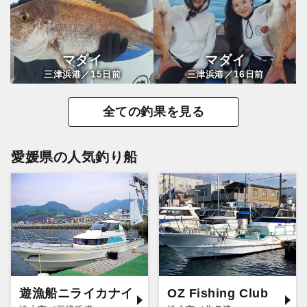
マダイ
マダイ
15
16
三津浜港／
日前
三津浜港／
日前
全ての釣果を見る
愛媛県の人気釣り船
遊漁船ニライカナイ
OZ Fishing Club