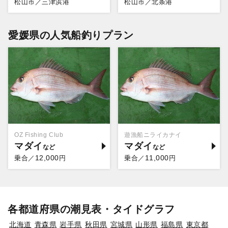
松山市／三津浜港
松山市／北条港
愛媛県の人気船釣りプラン
OZ Fishing Club
遊漁船ニライカナイ
マダイ
マダイ
12,000
11,000
乗合／
円
乗合／
円
各都道府県の潮見表・タイドグラフ
北海道
青森県
岩手県
秋田県
宮城県
山形県
福島県
東京都