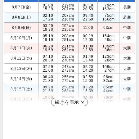
01:00
219cm
08:19
79cm
8月7日(金)
長潮
15:39
207cm
20:59
163cm
02:10
207cm
09:40
75cm
8月8日(土)
若潮
17:20
218cm
22:59
166cm
03:49
202cm
8月9日(日)
11:00
63cm
中潮
18:30
235cm
05:19
208cm
00:19
154cm
8月10日(月)
中潮
19:19
251cm
12:00
49cm
06:20
221cm
01:00
139cm
8月11日(火)
大潮
19:59
262cm
12:59
36cm
07:10
235cm
01:49
123cm
8月12日(水)
大潮
20:30
270cm
13:40
28cm
07:59
247cm
02:20
109cm
8月13日(木)
大潮
21:00
273cm
14:20
27cm
08:40
255cm
02:59
96cm
8月14日(金)
大潮
21:30
272cm
15:00
32cm
09:20
258cm
03:29
85cm
8月15日(土)
中潮
21:59
268cm
15:39
44cm
10:00
256cm
04:00
78cm
8月16日(日)
中潮
22:29
261cm
16:10
62cm
続きを表示