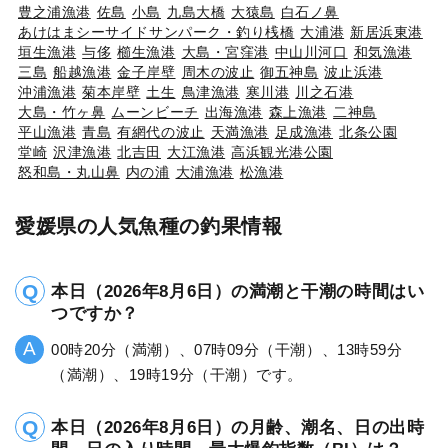
豊之浦漁港
佐島
小島
九島大橋
大猿島
白石ノ鼻
あけはまシーサイドサンパーク・釣り桟橋
大浦港
新居浜東港
垣生漁港
与侈
櫛生漁港
大島・宮窪港
中山川河口
和気漁港
三島
船越漁港
金子岸壁
周木の波止
御五神島
波止浜港
沖浦漁港
菊本岸壁
土生
鳥津漁港
寒川港
川之石港
大島・竹ヶ鼻
ムーンビーチ
出海漁港
森上漁港
二神島
平山漁港
青島
有網代の波止
天満漁港
足成漁港
北条公園
堂崎
沢津漁港
北吉田
大江漁港
高浜観光港公園
怒和島・丸山鼻
内の浦
大浦漁港
松漁港
愛媛県の人気魚種の釣果情報
本日（2026年8月6日）の満潮と干潮の時間はい
つですか？
00時20分（満潮）、07時09分（干潮）、13時59分
（満潮）、19時19分（干潮）です。
本日（2026年8月6日）の月齢、潮名、日の出時