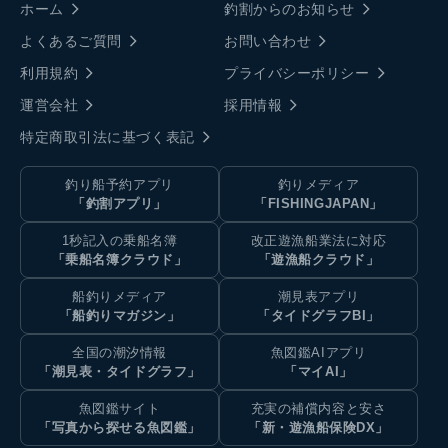
ホーム
釣割からのお知らせ
よくあるご質問
お問い合わせ
利用規約
プライバシーポリシー
運営会社
採用情報
特定商取引法に基づく表記
釣り船予約アプリ
釣りメディア
「釣割アプリ」
「FISHINGJAPAN」
1秒記入の乗船名簿
改正遊漁船業法に対応
「乗船名簿クラウド」
「遊漁船クラウド」
船釣りメディア
潮見表アプリ
「船釣りマガジン」
「タイドグラフBI」
全国の潮汐情報
魚図鑑AIアプリ
「潮見表・タイドグラフ」
「マイAI」
魚図鑑サイト
充実の補償内容と安さ
「写真から探せる魚図鑑」
「新・遊漁船保険DX」