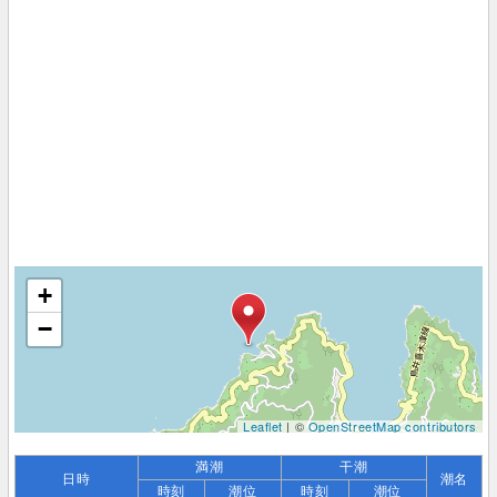
+
−
Leaflet
| ©
OpenStreetMap contributors
満潮
干潮
日時
潮名
時刻
潮位
時刻
潮位