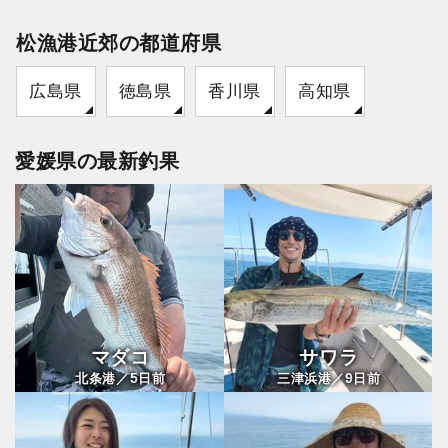
松漁港近郊の都道府県
広島県
徳島県
香川県
高知県
愛媛県の最新釣果
マダコ
サワラ
5
9
北条港／
日前
三津浜港／
日前