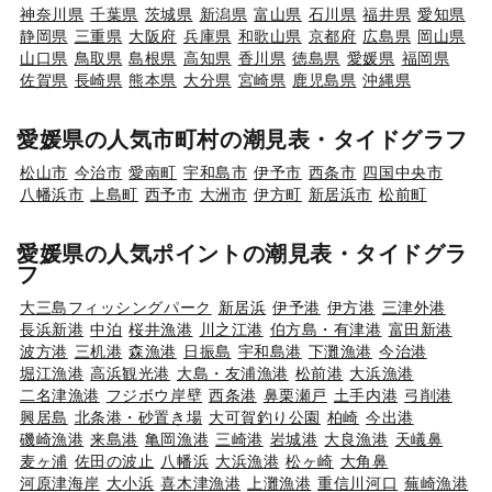
神奈川県
千葉県
茨城県
新潟県
富山県
石川県
福井県
愛知県
静岡県
三重県
大阪府
兵庫県
和歌山県
京都府
広島県
岡山県
山口県
鳥取県
島根県
高知県
香川県
徳島県
愛媛県
福岡県
佐賀県
長崎県
熊本県
大分県
宮崎県
鹿児島県
沖縄県
愛媛県の人気市町村の潮見表・タイドグラフ
松山市
今治市
愛南町
宇和島市
伊予市
西条市
四国中央市
八幡浜市
上島町
西予市
大洲市
伊方町
新居浜市
松前町
愛媛県の人気ポイントの潮見表・タイドグラ
フ
大三島フィッシングパーク
新居浜
伊予港
伊方港
三津外港
長浜新港
中泊
桜井漁港
川之江港
伯方島・有津港
富田新港
波方港
三机港
森漁港
日振島
宇和島港
下灘漁港
今治港
堀江漁港
高浜観光港
大島・友浦漁港
松前港
大浜漁港
二名津漁港
フジボウ岸壁
西条港
鼻栗瀬戸
土手内港
弓削港
興居島
北条港・砂置き場
大可賀釣り公園
柏崎
今出港
磯崎漁港
来島港
亀岡漁港
三崎港
岩城港
大良漁港
天嶬鼻
麦ヶ浦
佐田の波止
八幡浜
大浜漁港
松ヶ崎
大角鼻
河原津海岸
大小浜
喜木津漁港
上灘漁港
重信川河口
蕪崎漁港