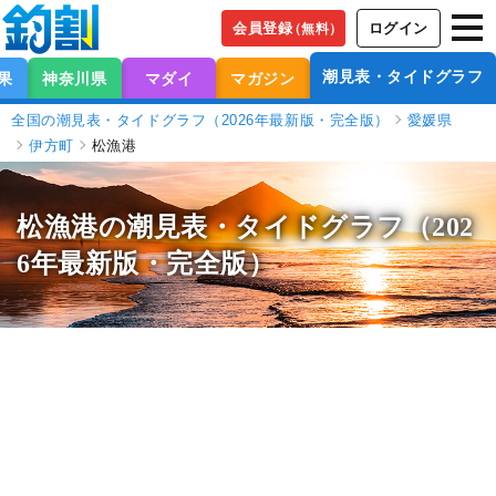
会員登録
ログイン
（無料）
潮見表・タイドグラフ
果
神奈川県
マダイ
マガジン
全国の潮見表・タイドグラフ（2026年最新版・完全版）
愛媛県
伊方町
松漁港
松漁港の潮見表
・タイドグラフ（202
6年最新版・完全版）