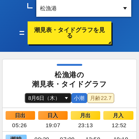
潮見表・タイドグラフを見
る
松漁港の
潮見表・タイドグラフ
小潮
月齢
22.7
日出
日入
月出
月入
05:26
19:07
23:13
12:52