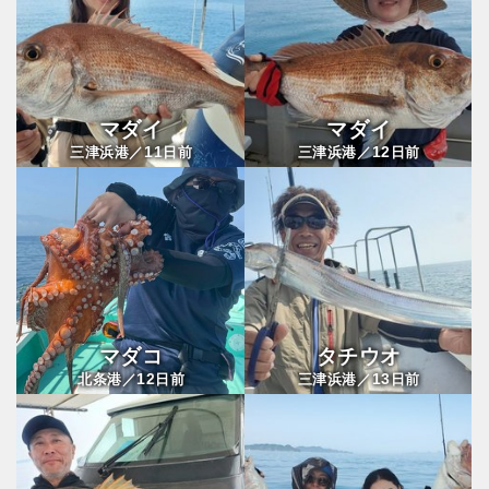
マダイ
マダイ
11
12
三津浜港／
日前
三津浜港／
日前
マダコ
タチウオ
12
13
北条港／
日前
三津浜港／
日前