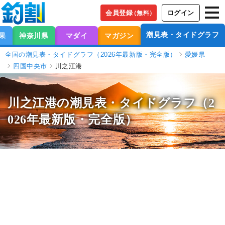
会員登録
ログイン
（無料）
潮見表・タイドグラフ
果
神奈川県
マダイ
マガジン
全国の潮見表・タイドグラフ（2026年最新版・完全版）
愛媛県
四国中央市
川之江港
川之江港の潮見表
・タイドグラフ（2
026年最新版・完全版）