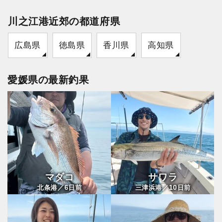
川之江港近郊の都道府県
広島県
徳島県
香川県
高知県
愛媛県の最新釣果
マダコ
サワラ
6
10
北条港／
日前
三津浜港／
日前