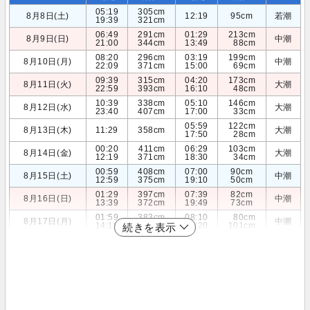
05:19
305cm
8月8日(土)
12:19
95cm
若潮
19:39
321cm
06:49
291cm
01:29
213cm
8月9日(日)
中潮
21:00
344cm
13:49
88cm
08:20
296cm
03:19
199cm
8月10日(月)
中潮
22:09
371cm
15:00
69cm
09:39
315cm
04:20
173cm
8月11日(火)
大潮
22:59
393cm
16:10
48cm
10:39
338cm
05:10
146cm
8月12日(水)
大潮
23:40
407cm
17:00
33cm
05:59
122cm
8月13日(木)
11:29
358cm
大潮
17:50
28cm
00:20
411cm
06:29
103cm
8月14日(金)
大潮
12:19
371cm
18:30
34cm
00:59
408cm
07:00
90cm
8月15日(土)
中潮
12:59
375cm
19:10
50cm
01:29
397cm
07:39
82cm
8月16日(日)
中潮
13:39
372cm
19:49
73cm
01:59
383cm
08:10
80cm
8月17日(月)
中潮
14:19
361cm
20:20
101cm
続きを表示