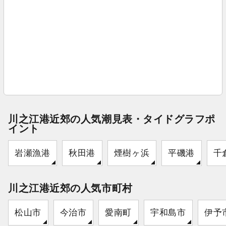
川之江港近郊の人気潮見表・タイドグラフポ
イント
岩瀬漁港
秋田港
煙樹ヶ浜
平磯港
千
川之江港近郊の人気市町村
松山市
今治市
愛南町
宇和島市
伊予