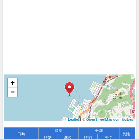
+
−
Leaflet
| ©
OpenStreetMap contributors
満潮
干潮
日時
潮名
時刻
潮位
時刻
潮位