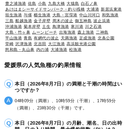
豊之浦漁港
佐島
小島
九島大橋
大猿島
白石ノ鼻
あけはまシーサイドサンパーク・釣り桟橋
大浦港
新居浜東港
垣生漁港
与侈
櫛生漁港
大島・宮窪港
中山川河口
和気漁港
三島
船越漁港
金子岸壁
周木の波止
御五神島
波止浜港
沖浦漁港
菊本岸壁
土生
鳥津漁港
寒川港
川之石港
大島・竹ヶ鼻
ムーンビーチ
出海漁港
森上漁港
二神島
平山漁港
青島
有網代の波止
天満漁港
足成漁港
北条公園
堂崎
沢津漁港
北吉田
大江漁港
高浜観光港公園
怒和島・丸山鼻
内の浦
大浦漁港
松漁港
愛媛県の人気魚種の釣果情報
本日（2026年8月7日）の満潮と干潮の時間はい
つですか？
04時09分（満潮）、10時59分（干潮）、17時59分
（満潮）、23時30分（干潮）です。
本日（2026年8月7日）の月齢、潮名、日の出時