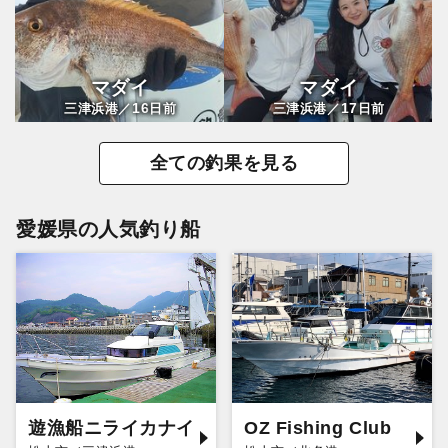
マダイ
マダイ
16
17
三津浜港／
日前
三津浜港／
日前
全ての釣果を見る
愛媛県の人気釣り船
遊漁船ニライカナイ
OZ Fishing Club