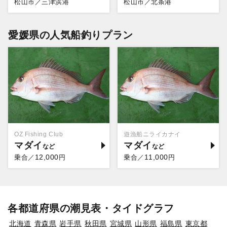
松山市／三津浜港
松山市／北条港
愛媛県の人気船釣りプラン
OZ Fishing Club
遊漁船ニライカナイ
マダイ
マダイ
12,000
11,000
乗合／
円
乗合／
円
各都道府県の潮見表・タイドグラフ
北海道
青森県
岩手県
秋田県
宮城県
山形県
福島県
東京都