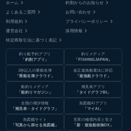
ホーム
釣割からのお知らせ
よくあるご質問
お問い合わせ
利用規約
プライバシーポリシー
運営会社
採用情報
特定商取引法に基づく表記
釣り船予約アプリ
釣りメディア
「釣割アプリ」
「FISHINGJAPAN」
1秒記入の乗船名簿
改正遊漁船業法に対応
「乗船名簿クラウド」
「遊漁船クラウド」
船釣りメディア
潮見表アプリ
「船釣りマガジン」
「タイドグラフBI」
全国の潮汐情報
魚図鑑AIアプリ
「潮見表・タイドグラフ」
「マイAI」
魚図鑑サイト
充実の補償内容と安さ
「写真から探せる魚図鑑」
「新・遊漁船保険DX」