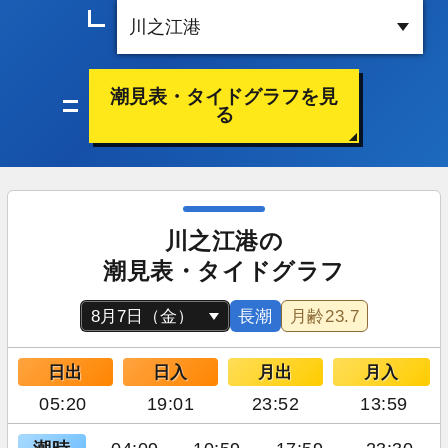
潮見表・タイドグラフを見
る
川之江港の
潮見表・タイドグラフ
長潮
月齢
23.7
日出
日入
月出
月入
05:20
19:01
23:52
13:59