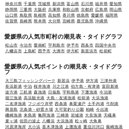
神奈川県
千葉県
茨城県
新潟県
富山県
石川県
福井県
愛知県
静岡県
三重県
大阪府
兵庫県
和歌山県
京都府
広島県
岡山県
山口県
鳥取県
島根県
高知県
香川県
徳島県
愛媛県
福岡県
佐賀県
長崎県
熊本県
大分県
宮崎県
鹿児島県
沖縄県
愛媛県の人気市町村の潮見表・タイドグラフ
松山市
今治市
愛南町
宇和島市
伊予市
西条市
四国中央市
八幡浜市
上島町
西予市
大洲市
伊方町
新居浜市
松前町
愛媛県の人気ポイントの潮見表・タイドグラ
フ
大三島フィッシングパーク
新居浜
伊予港
伊方港
三津外港
長浜新港
中泊
桜井漁港
川之江港
伯方島・有津港
富田新港
波方港
三机港
森漁港
日振島
宇和島港
下灘漁港
今治港
堀江漁港
高浜観光港
大島・友浦漁港
松前港
大浜漁港
二名津漁港
フジボウ岸壁
西条港
鼻栗瀬戸
土手内港
弓削港
興居島
北条港・砂置き場
大可賀釣り公園
柏崎
今出港
磯崎漁港
来島港
亀岡漁港
三崎港
岩城港
大良漁港
天嶬鼻
麦ヶ浦
佐田の波止
八幡浜
大浜漁港
松ヶ崎
大角鼻
河原津海岸
大小浜
喜木津漁港
上灘漁港
重信川河口
蕪崎漁港