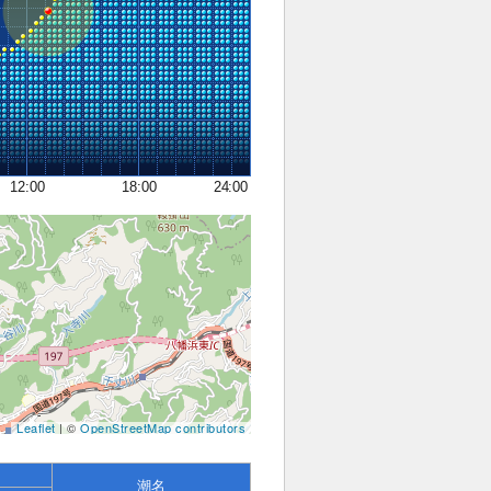
12:00
18:00
24:00
Leaflet
| ©
OpenStreetMap contributors
潮名