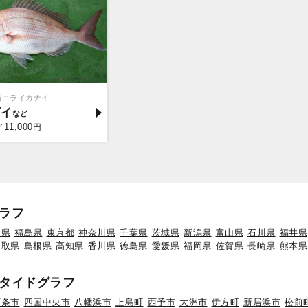
船ニライカナイ
ダイ
11,000
／
円
ラフ
形県
福島県
東京都
神奈川県
千葉県
茨城県
新潟県
富山県
石川県
福井県
鳥取県
島根県
高知県
香川県
徳島県
愛媛県
福岡県
佐賀県
長崎県
熊本県
タイドグラフ
西条市
四国中央市
八幡浜市
上島町
西予市
大洲市
伊方町
新居浜市
松前