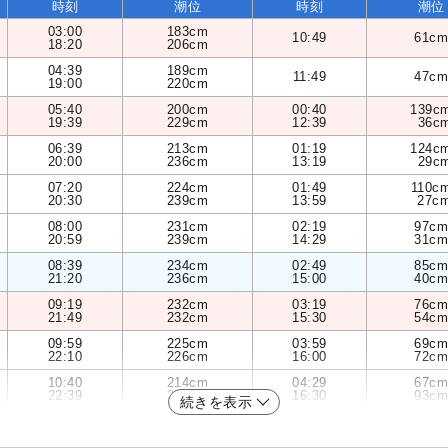
時刻
潮位
時刻
潮位
03:00
183cm
10:49
61cm
18:20
206cm
04:39
189cm
11:49
47cm
19:00
220cm
05:40
200cm
00:40
139c
19:39
229cm
12:39
36c
06:39
213cm
01:19
124c
20:00
236cm
13:19
29c
07:20
224cm
01:49
110c
20:30
239cm
13:59
27c
08:00
231cm
02:19
97cm
20:59
239cm
14:29
31cm
08:39
234cm
02:49
85cm
21:20
236cm
15:00
40cm
09:19
232cm
03:19
76cm
21:49
232cm
15:30
54cm
09:59
225cm
03:59
69cm
22:10
226cm
16:00
72cm
10:40
214cm
04:29
67cm
22:39
219cm
16:30
93cm
続きを表示