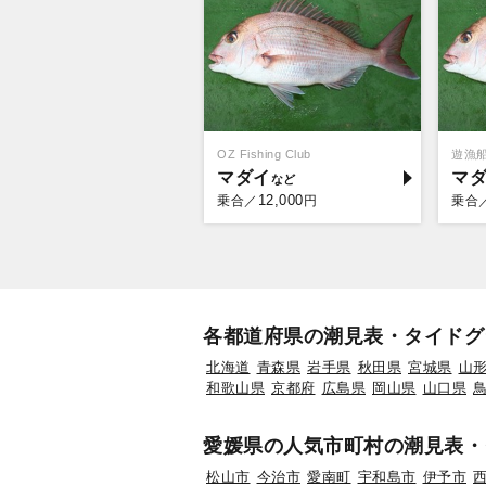
OZ Fishing Club
遊漁
マダイ
マ
12,000
乗合／
円
乗合
各都道府県の潮見表・タイドグ
北海道
青森県
岩手県
秋田県
宮城県
山
和歌山県
京都府
広島県
岡山県
山口県
愛媛県の人気市町村の潮見表・
松山市
今治市
愛南町
宇和島市
伊予市