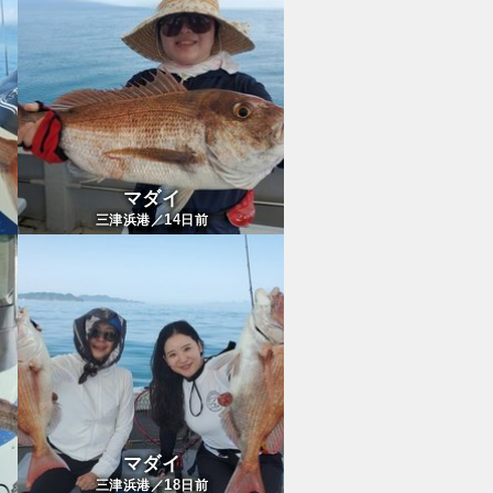
マダイ
14
三津浜港／
日前
マダイ
18
三津浜港／
日前