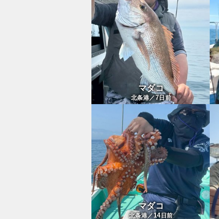
マダコ
7
北条港／
日前
マダコ
14
北条港／
日前