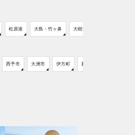
松原港
大島・竹ヶ鼻
大樹漁港
西予市
大洲市
伊方町
新居浜市
松前町