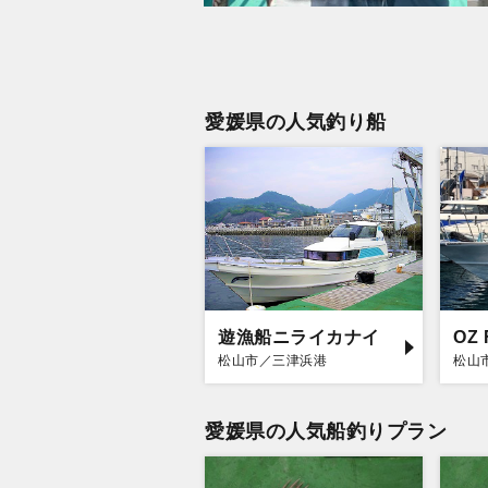
愛媛県の人気釣り船
遊漁船ニライカナイ
OZ 
松山市／三津浜港
松山
愛媛県の人気船釣りプラン