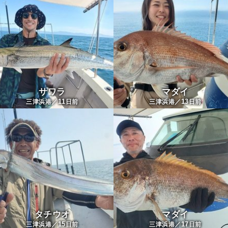
サワラ
マダイ
11
13
三津浜港／
日前
三津浜港／
日前
タチウオ
マダイ
15
17
三津浜港／
日前
三津浜港／
日前