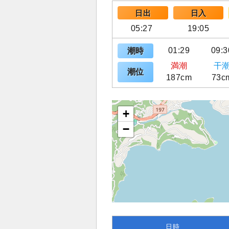
日出
日入
05:27
19:05
01:29
09:3
潮時
満潮
干
潮位
187cm
73c
+
−
日時