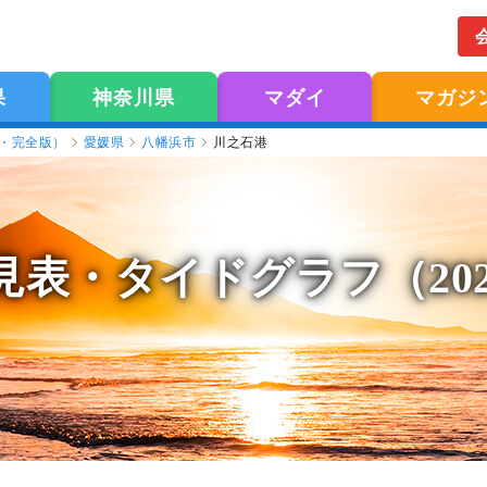
果
神奈川県
マダイ
マガジ
版・完全版）
愛媛県
八幡浜市
川之石港
見表
・タイドグラフ（20