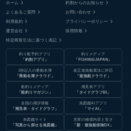
ホーム
釣割からのお知らせ
よくあるご質問
お問い合わせ
利用規約
プライバシーポリシー
運営会社
採用情報
特定商取引法に基づく表記
釣り船予約アプリ
釣りメディア
「釣割アプリ」
「FISHINGJAPAN」
1秒記入の乗船名簿
改正遊漁船業法に対応
「乗船名簿クラウド」
「遊漁船クラウド」
船釣りメディア
潮見表アプリ
「船釣りマガジン」
「タイドグラフBI」
全国の潮汐情報
魚図鑑AIアプリ
「潮見表・タイドグラフ」
「マイAI」
魚図鑑サイト
充実の補償内容と安さ
「写真から探せる魚図鑑」
「新・遊漁船保険DX」