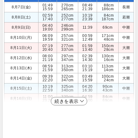
01:49
270cm
08:49
88cm
8月7日(金)
長潮
15:59
265cm
21:39
186cm
02:59
252cm
10:19
84cm
8月8日(土)
若潮
17:40
277cm
23:39
187cm
04:40
246cm
8月9日(日)
11:39
69cm
中潮
19:00
299cm
06:09
257cm
00:59
171cm
8月10日(月)
中潮
19:59
321cm
12:49
48cm
07:19
277cm
01:59
150cm
8月11日(火)
大潮
20:40
337cm
13:40
28cm
08:00
297cm
02:39
130cm
8月12日(水)
大潮
21:19
347cm
14:30
16cm
08:59
313cm
03:10
113cm
8月13日(木)
大潮
21:59
350cm
15:19
14cm
09:39
322cm
03:49
100cm
8月14日(金)
大潮
22:20
347cm
15:59
24cm
10:19
325cm
04:20
90cm
8月15日(土)
中潮
22:59
340cm
16:30
43cm
11:00
320cm
04:59
84cm
8月16日(日)
中潮
23:20
328cm
17:00
69cm
続きを表示