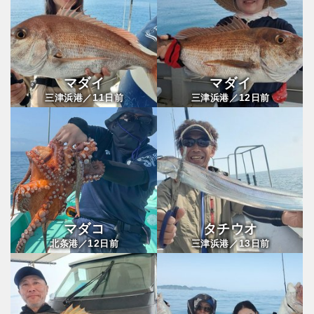
マダイ
マダイ
11
12
三津浜港／
日前
三津浜港／
日前
マダコ
タチウオ
12
13
北条港／
日前
三津浜港／
日前