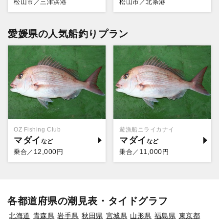
松山市／三津浜港
松山市／北条港
愛媛県の人気船釣りプラン
OZ Fishing Club
遊漁船ニライカナイ
マダイ
マダイ
12,000
11,000
乗合／
円
乗合／
円
各都道府県の潮見表・タイドグラフ
北海道
青森県
岩手県
秋田県
宮城県
山形県
福島県
東京都