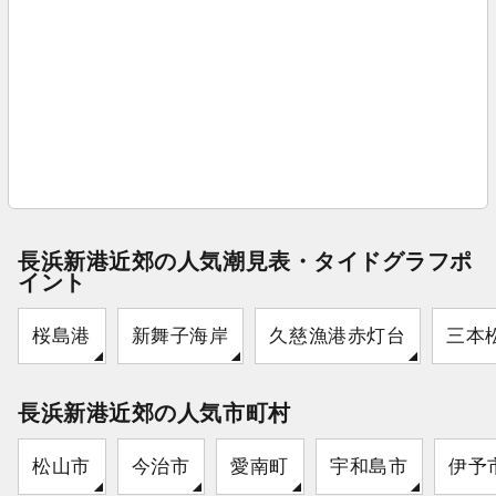
長浜新港近郊の人気潮見表・タイドグラフポ
イント
桜島港
新舞子海岸
久慈漁港赤灯台
三本
長浜新港近郊の人気市町村
松山市
今治市
愛南町
宇和島市
伊予