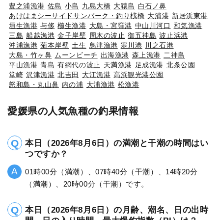
豊之浦漁港
佐島
小島
九島大橋
大猿島
白石ノ鼻
あけはまシーサイドサンパーク・釣り桟橋
大浦港
新居浜東港
垣生漁港
与侈
櫛生漁港
大島・宮窪港
中山川河口
和気漁港
三島
船越漁港
金子岸壁
周木の波止
御五神島
波止浜港
沖浦漁港
菊本岸壁
土生
鳥津漁港
寒川港
川之石港
大島・竹ヶ鼻
ムーンビーチ
出海漁港
森上漁港
二神島
平山漁港
青島
有網代の波止
天満漁港
足成漁港
北条公園
堂崎
沢津漁港
北吉田
大江漁港
高浜観光港公園
怒和島・丸山鼻
内の浦
大浦漁港
松漁港
愛媛県の人気魚種の釣果情報
本日（2026年8月6日）の満潮と干潮の時間はい
つですか？
01時00分（満潮）、07時40分（干潮）、14時20分
（満潮）、20時00分（干潮）です。
本日（2026年8月6日）の月齢、潮名、日の出時