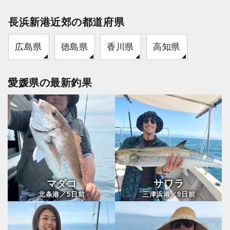
長浜新港近郊の都道府県
広島県
徳島県
香川県
高知県
愛媛県の最新釣果
マダコ
サワラ
5
9
北条港／
日前
三津浜港／
日前