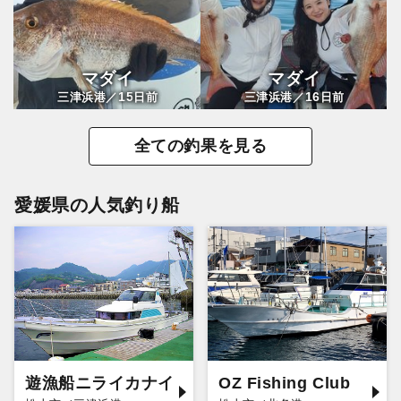
マダイ
マダイ
15
16
三津浜港／
日前
三津浜港／
日前
全ての釣果を見る
愛媛県の人気釣り船
遊漁船ニライカナイ
OZ Fishing Club