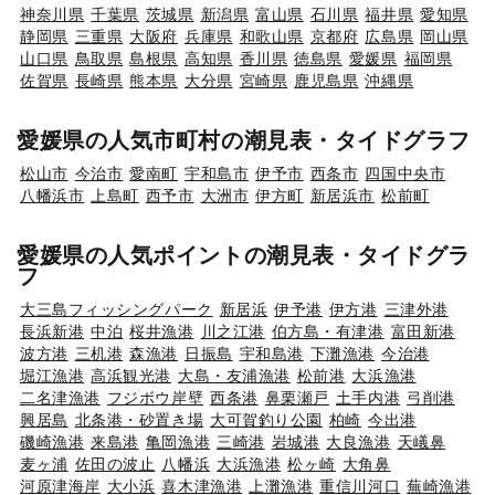
神奈川県
千葉県
茨城県
新潟県
富山県
石川県
福井県
愛知県
静岡県
三重県
大阪府
兵庫県
和歌山県
京都府
広島県
岡山県
山口県
鳥取県
島根県
高知県
香川県
徳島県
愛媛県
福岡県
佐賀県
長崎県
熊本県
大分県
宮崎県
鹿児島県
沖縄県
愛媛県の人気市町村の潮見表・タイドグラフ
松山市
今治市
愛南町
宇和島市
伊予市
西条市
四国中央市
八幡浜市
上島町
西予市
大洲市
伊方町
新居浜市
松前町
愛媛県の人気ポイントの潮見表・タイドグラ
フ
大三島フィッシングパーク
新居浜
伊予港
伊方港
三津外港
長浜新港
中泊
桜井漁港
川之江港
伯方島・有津港
富田新港
波方港
三机港
森漁港
日振島
宇和島港
下灘漁港
今治港
堀江漁港
高浜観光港
大島・友浦漁港
松前港
大浜漁港
二名津漁港
フジボウ岸壁
西条港
鼻栗瀬戸
土手内港
弓削港
興居島
北条港・砂置き場
大可賀釣り公園
柏崎
今出港
磯崎漁港
来島港
亀岡漁港
三崎港
岩城港
大良漁港
天嶬鼻
麦ヶ浦
佐田の波止
八幡浜
大浜漁港
松ヶ崎
大角鼻
河原津海岸
大小浜
喜木津漁港
上灘漁港
重信川河口
蕪崎漁港