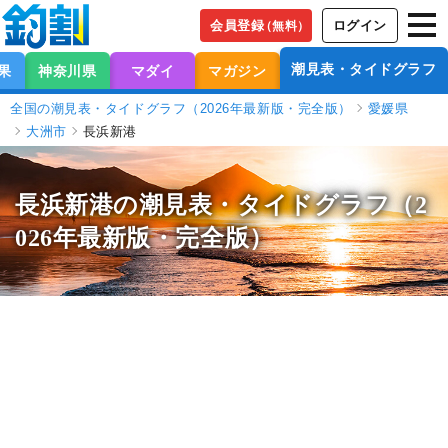
会員登録
ログイン
（無料）
潮見表・タイドグラフ
果
神奈川県
マダイ
マガジン
全国の潮見表・タイドグラフ（2026年最新版・完全版）
愛媛県
大洲市
長浜新港
長浜新港の潮見表
・タイドグラフ（2
026年最新版・完全版）