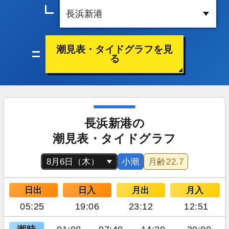
潮見表・タイドグラフを見
る
長浜新港の
潮見表・タイドグラフ
小潮
月齢
22.7
日出
日入
月出
月入
05:25
19:06
23:12
12:51