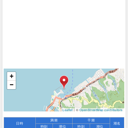
+
−
Leaflet
| ©
OpenStreetMap contributors
満潮
干潮
日時
潮名
時刻
潮位
時刻
潮位