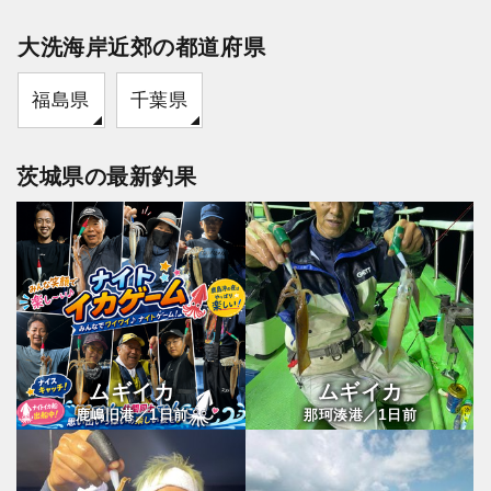
大洗海岸近郊の都道府県
福島県
千葉県
茨城県の最新釣果
ムギイカ
ムギイカ
1
1
鹿嶋旧港／
日前
那珂湊港／
日前