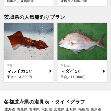
鹿嶋市／鹿嶋旧港
鹿嶋市／鹿嶋旧港
茨城県の人気船釣りプラン
不動丸
不動丸
マルイカ
マダイ
13,200
11,000
乗合／
円
乗合／
円
各都道府県の潮見表・タイドグラフ
北海道
青森県
岩手県
秋田県
宮城県
山形県
福島県
東京都