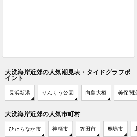
大洗海岸近郊の人気潮見表・タイドグラフポ
イント
長浜新港
りんくう公園
向島大橋
美保関
大洗海岸近郊の人気市町村
ひたちなか市
神栖市
鉾田市
鹿嶋市