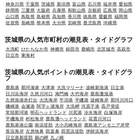
神奈川県
千葉県
茨城県
新潟県
富山県
石川県
福井県
愛知県
静岡県
三重県
大阪府
兵庫県
和歌山県
京都府
広島県
岡山県
山口県
鳥取県
島根県
高知県
香川県
徳島県
愛媛県
福岡県
佐賀県
長崎県
熊本県
大分県
宮崎県
鹿児島県
沖縄県
茨城県の人気市町村の潮見表・タイドグラフ
大洗町
ひたちなか市
神栖市
鉾田市
鹿嶋市
北茨城市
高萩市
日立市
東海村
茨城県の人気ポイントの潮見表・タイドグラ
フ
鹿島港
那珂湊港
大津港
大洗マリーナ
波崎新漁港
日立港
日川浜海岸
久慈川河口
海門橋
大竹海岸
鹿島灘漁港
久慈漁港赤灯台
大洗海岸
平潟港
平磯港
波崎海岸
那珂川河口
磯崎港
会瀬港
阿字ヶ浦海岸
大洗岬
河原子港
高戸突堤
常陸那珂港
明石ヘッドランド
川尻港
冷水海岸
白塚海岸
平磯海岸
村松海岸
鹿島灘ヘッドランド
花貫川河口
鹿島港港公園
南浜堤防
大小志崎海岸
鹿島港アンモニア岸壁
長浜海岸
古房地鼻
田楽鼻
田尻浜堤防
伊師浜海岸
日立港新堤防
鵜の岬
九ノ崎