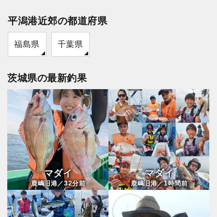
平潟港近郊の都道府県
福島県
千葉県
茨城県の最新釣果
マダイ
マダイ
32
1
鹿嶋旧港／
分前
鹿嶋旧港／
時間前