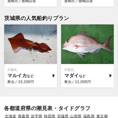
鹿嶋市／鹿嶋旧港
鹿嶋市／鹿嶋旧港
茨城県の人気船釣りプラン
不動丸
不動丸
マルイカ
マダイ
13,200
11,000
乗合／
円
乗合／
円
各都道府県の潮見表・タイドグラフ
北海道
青森県
岩手県
秋田県
宮城県
山形県
福島県
東京都