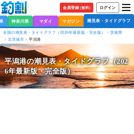
会員登録
ログイン
（無料）
潮見表・タイドグラフ
果
神奈川県
マダイ
マガジン
全国の潮見表・タイドグラフ（2026年最新版・完全版）
茨城県
北茨城市
平潟港
平潟港の潮見表
・タイドグラフ（202
6年最新版・完全版）