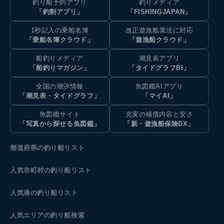
釣り船予約アプリ
釣りメディア
「釣割アプリ」
「FISHINGJAPAN」
1秒記入の乗船名簿
改正遊漁船業法に対応
「乗船名簿クラウド」
「遊漁船クラウド」
船釣りメディア
潮見表アプリ
「船釣りマガジン」
「タイドグラフBI」
全国の潮汐情報
魚図鑑AIアプリ
「潮見表・タイドグラフ」
「マイAI」
魚図鑑サイト
充実の補償内容と安さ
「写真から探せる魚図鑑」
「新・遊漁船保険DX」
都道府県の釣り船リスト
人気市町村の釣り船リスト
人気港の釣り船リスト
人気エリアの釣り船検索