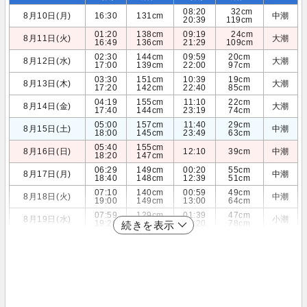
08:20
32cm
8月10日(月)
16:30
131cm
中潮
20:39
119cm
01:20
138cm
09:19
24cm
8月11日(火)
大潮
16:49
136cm
21:29
109cm
02:30
144cm
09:59
20cm
8月12日(水)
大潮
17:00
139cm
22:00
97cm
03:30
151cm
10:39
19cm
8月13日(木)
大潮
17:20
142cm
22:40
85cm
04:19
155cm
11:10
22cm
8月14日(金)
大潮
17:40
144cm
23:19
74cm
05:00
157cm
11:40
29cm
8月15日(土)
中潮
18:00
145cm
23:49
63cm
05:40
155cm
8月16日(日)
12:10
39cm
中潮
18:20
147cm
06:29
149cm
00:20
55cm
8月17日(月)
中潮
18:40
148cm
12:39
51cm
07:10
140cm
00:59
49cm
8月18日(火)
中潮
19:00
149cm
13:00
64cm
07:59
129cm
01:39
47cm
8月19日(水)
小潮
19:29
149cm
13:20
78cm
続きを表示