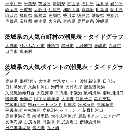
神奈川県
千葉県
茨城県
新潟県
富山県
石川県
福井県
愛知県
静岡県
三重県
大阪府
兵庫県
和歌山県
京都府
広島県
岡山県
山口県
鳥取県
島根県
高知県
香川県
徳島県
愛媛県
福岡県
佐賀県
長崎県
熊本県
大分県
宮崎県
鹿児島県
沖縄県
茨城県の人気市町村の潮見表・タイドグラフ
大洗町
ひたちなか市
神栖市
鉾田市
北茨城市
鹿嶋市
高萩市
日立市
東海村
茨城県の人気ポイントの潮見表・タイドグラ
フ
鹿島港
那珂湊港
大津港
大洗マリーナ
波崎新漁港
日立港
日川浜海岸
久慈川河口
海門橋
大竹海岸
鹿島灘漁港
久慈漁港赤灯台
大洗海岸
平潟港
平磯港
波崎海岸
那珂川河口
磯崎港
会瀬港
阿字ヶ浦海岸
大洗岬
河原子港
高戸突堤
常陸那珂港
明石ヘッドランド
川尻港
冷水海岸
白塚海岸
平磯海岸
村松海岸
鹿島灘ヘッドランド
花貫川河口
鹿島港港公園
南浜堤防
大小志崎海岸
鹿島港アンモニア岸壁
長浜海岸
古房地鼻
田楽鼻
田尻浜堤防
伊師浜海岸
日立港新堤防
鵜の岬
九ノ崎