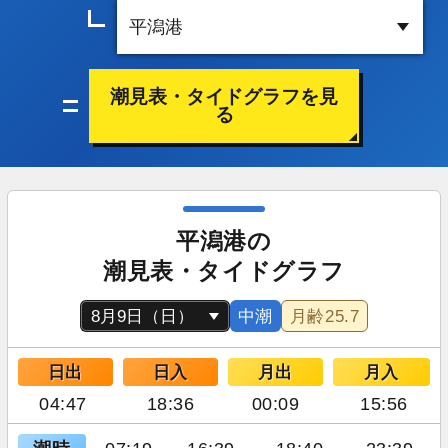
潮見表・タイドグラフを見
る
平潟港の
潮見表・タイドグラフ
中潮
月齢
25.7
日出
日入
月出
月入
04:47
18:36
00:09
15:56