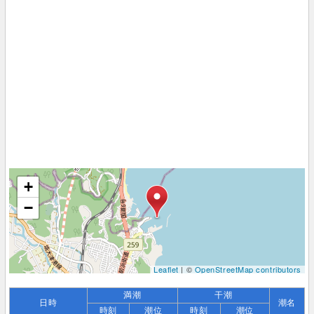
+
−
Leaflet
| ©
OpenStreetMap contributors
満潮
干潮
日時
潮名
時刻
潮位
時刻
潮位