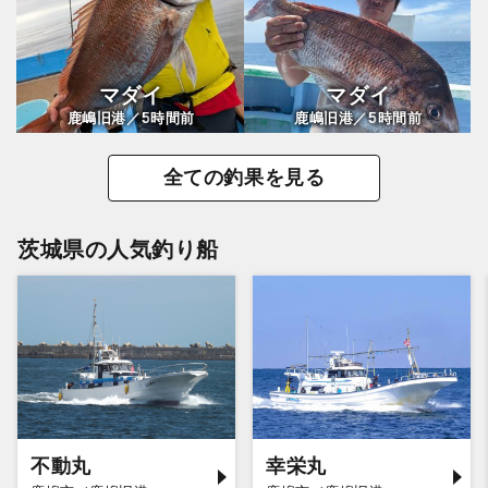
マダイ
マダイ
5
5
鹿嶋旧港／
時間前
鹿嶋旧港／
時間前
全ての釣果を見る
茨城県の人気釣り船
不動丸
幸栄丸