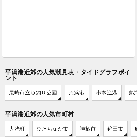
平潟港近郊の人気潮見表・タイドグラフポイ
ント
尼崎市立魚釣り公園
荒浜港
串本漁港
熱
平潟港近郊の人気市町村
大洗町
ひたちなか市
神栖市
鉾田市