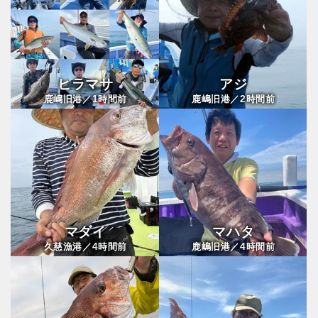
ヒラマサ
アジ
1
2
鹿嶋旧港／
時間前
鹿嶋旧港／
時間前
マダイ
マハタ
4
4
久慈漁港／
時間前
鹿嶋旧港／
時間前