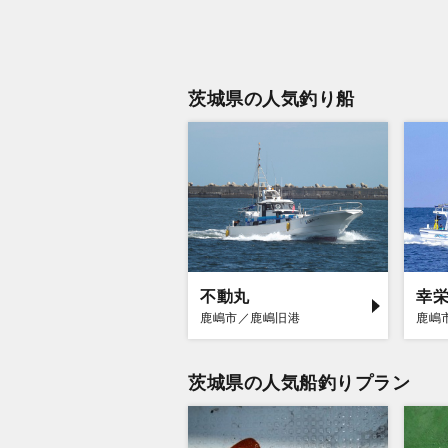
茨城県の人気釣り船
不動丸
幸
鹿嶋市／鹿嶋旧港
鹿嶋
茨城県の人気船釣りプラン