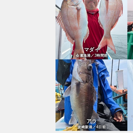
マダイ
3
会瀬漁港／
時間前
アラ
4
波崎新港／
日前