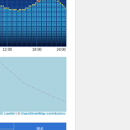
12:00
18:00
24:00
Leaflet
| ©
OpenStreetMap contributors
潮名