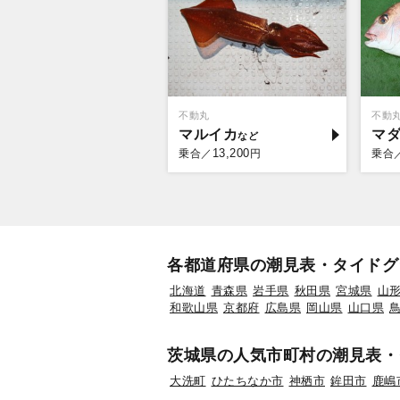
不動丸
不動
マルイカ
マ
13,200
乗合／
円
乗合
各都道府県の潮見表・タイドグ
北海道
青森県
岩手県
秋田県
宮城県
山
和歌山県
京都府
広島県
岡山県
山口県
茨城県の人気市町村の潮見表・
大洗町
ひたちなか市
神栖市
鉾田市
鹿嶋