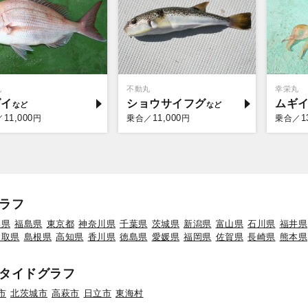
丸
不動丸
幸栄丸
ダイ
ショウサイフグ
ムギ
11,000
11,000
1
／
円
乗合／
円
乗合／
ラフ
形県
福島県
東京都
神奈川県
千葉県
茨城県
新潟県
富山県
石川県
福井県
鳥取県
島根県
高知県
香川県
徳島県
愛媛県
福岡県
佐賀県
長崎県
熊本県
タイドグラフ
市
北茨城市
高萩市
日立市
東海村