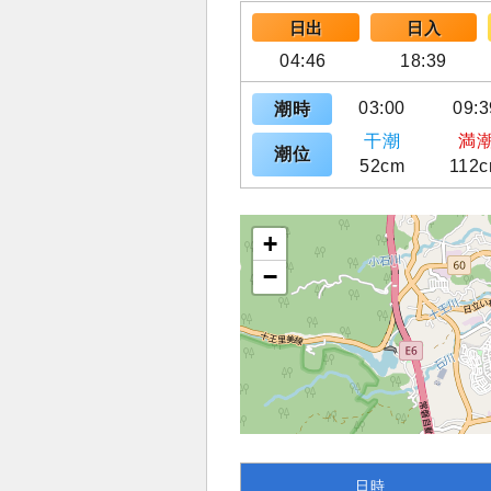
日出
日入
04:46
18:39
03:00
09:3
潮時
干潮
満
潮位
52cm
112
+
−
日時