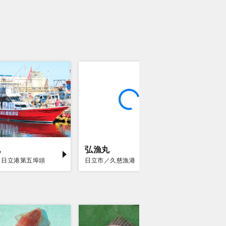
丸
弘漁丸
仙昇丸
／日立港第五埠頭
日立市／久慈漁港
ひたちなか