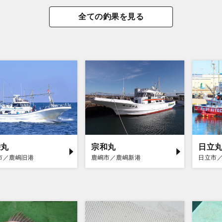
全ての釣果を見る
栄丸
宗和丸
日立
市／鹿嶋旧港
鹿嶋市／鹿嶋新港
日立市