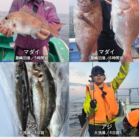
マダイ
マダイ
5
6
鹿嶋旧港／
時間前
鹿嶋旧港／
時間前
アジ
アジ
4
4
大洗港／
日前
大洗港／
日前