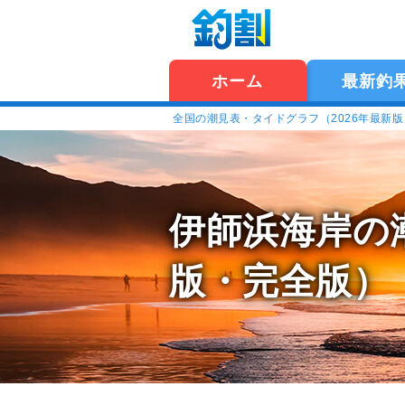
ホーム
最新釣
全国の潮見表・タイドグラフ（2026年最新
伊師浜海岸の
版・完全版）