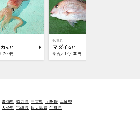
弘漁丸
日立丸
イカ
マダイ
スルメ
3,200
12,000
14,
円
乗合／
円
乗合／
愛知県
静岡県
三重県
大阪府
兵庫県
大分県
宮崎県
鹿児島県
沖縄県