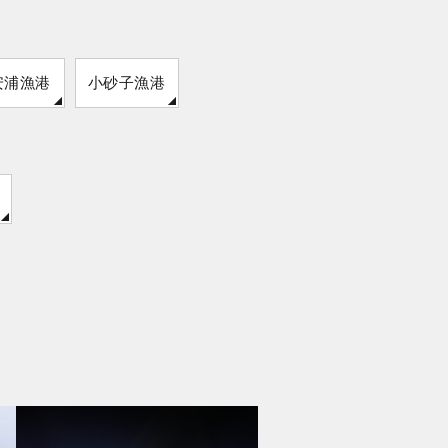
安浦漁港
小砂子漁港