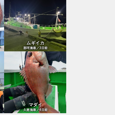
ムギイカ
3
那珂湊港／
日前
マダイ
4
久慈漁港／
日前