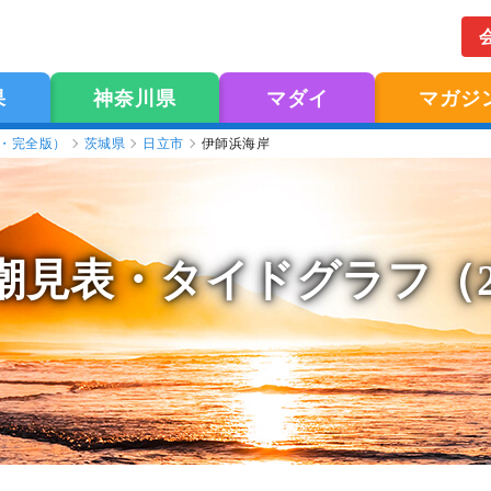
果
神奈川県
マダイ
マガジ
版・完全版）
茨城県
日立市
伊師浜海岸
潮見表
・タイドグラフ（2