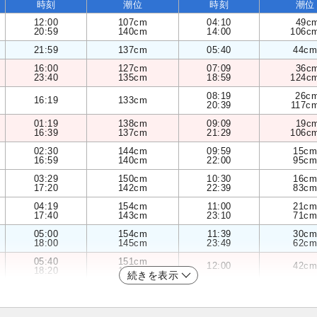
時刻
潮位
時刻
潮位
12:00
107cm
04:10
49c
20:59
140cm
14:00
106c
21:59
137cm
05:40
44cm
16:00
127cm
07:09
36c
23:40
135cm
18:59
124c
08:19
26c
16:19
133cm
20:39
117c
01:19
138cm
09:09
19c
16:39
137cm
21:29
106c
02:30
144cm
09:59
15cm
16:59
140cm
22:00
95cm
03:29
150cm
10:30
16cm
17:20
142cm
22:39
83cm
04:19
154cm
11:00
21cm
17:40
143cm
23:10
71cm
05:00
154cm
11:39
30cm
18:00
145cm
23:49
62cm
05:40
151cm
12:00
42cm
18:20
146cm
続きを表示