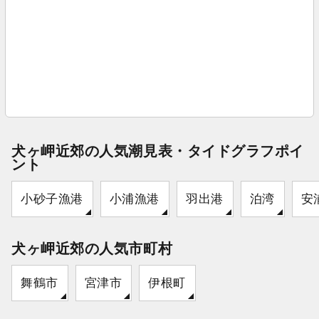
犬ヶ岬近郊の人気潮見表・タイドグラフポイ
ント
小砂子漁港
小浦漁港
羽出港
泊湾
安
犬ヶ岬近郊の人気市町村
舞鶴市
宮津市
伊根町