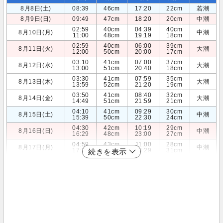
8月8日(土)
08:39
46cm
17:20
22cm
若潮
8月9日(日)
09:49
47cm
18:20
20cm
中潮
02:59
40cm
04:39
40cm
8月10日(月)
中潮
11:00
48cm
19:19
18cm
02:59
40cm
06:00
39cm
8月11日(火)
大潮
12:00
50cm
20:00
17cm
03:10
41cm
07:00
37cm
8月12日(水)
大潮
13:00
51cm
20:40
18cm
03:30
41cm
07:59
35cm
8月13日(木)
大潮
13:59
52cm
21:20
19cm
03:50
41cm
08:40
32cm
8月14日(金)
大潮
14:49
51cm
21:59
21cm
04:10
41cm
09:29
30cm
8月15日(土)
中潮
15:39
50cm
22:30
24cm
04:30
42cm
10:19
29cm
8月16日(日)
中潮
16:29
48cm
23:00
27cm
04:59
43cm
11:00
28cm
8月17日(月)
中潮
17:20
45cm
23:29
31cm
続きを表示