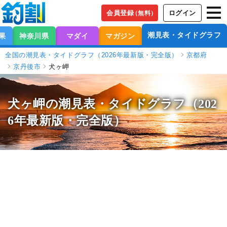
会員登録
ログイン
（無料）
潮見表・タイドグラフ
果
神奈川県
マダイ
マガジン
全国の潮見表・タイドグラフ（2026年最新版・完全版）
京都府
京丹後市
犬ヶ岬
犬ヶ岬の潮見表
・タイドグラフ（202
6年最新版・完全版）