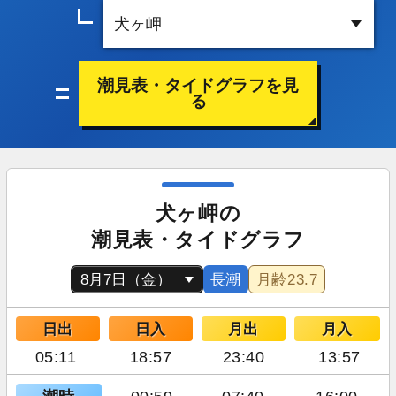
潮見表・タイドグラフを見
る
犬ヶ岬の
潮見表・タイドグラフ
長潮
月齢
23.7
日出
日入
月出
月入
05:11
18:57
23:40
13:57