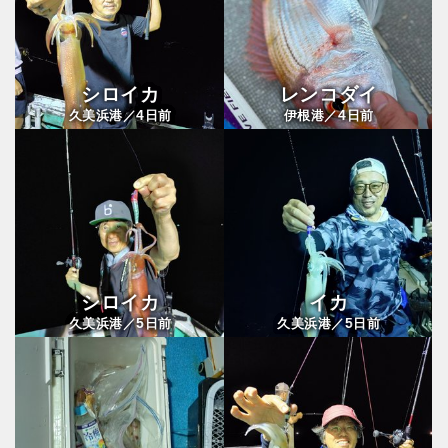
シロイカ
レンコダイ
4
4
久美浜港／
日前
伊根港／
日前
シロイカ
イカ
5
5
久美浜港／
日前
久美浜港／
日前