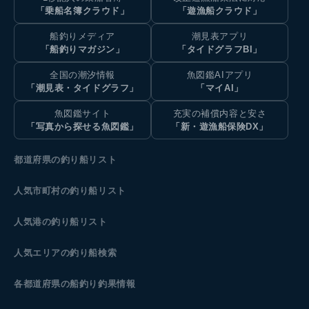
「乗船名簿クラウド」
「遊漁船クラウド」
船釣りメディア
潮見表アプリ
「船釣りマガジン」
「タイドグラフBI」
全国の潮汐情報
魚図鑑AIアプリ
「潮見表・タイドグラフ」
「マイAI」
魚図鑑サイト
充実の補償内容と安さ
「写真から探せる魚図鑑」
「新・遊漁船保険DX」
都道府県の釣り船リスト
人気市町村の釣り船リスト
人気港の釣り船リスト
人気エリアの釣り船検索
各都道府県の船釣り釣果情報