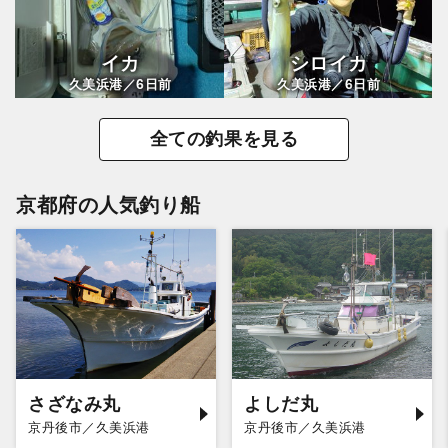
イカ
シロイカ
6
6
久美浜港／
日前
久美浜港／
日前
全ての釣果を見る
京都府の人気釣り船
さざなみ丸
よしだ丸
京丹後市／久美浜港
京丹後市／久美浜港