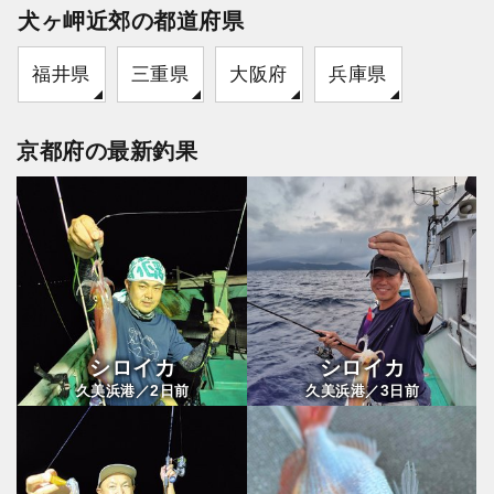
犬ヶ岬近郊の都道府県
福井県
三重県
大阪府
兵庫県
京都府の最新釣果
シロイカ
シロイカ
2
3
久美浜港／
日前
久美浜港／
日前