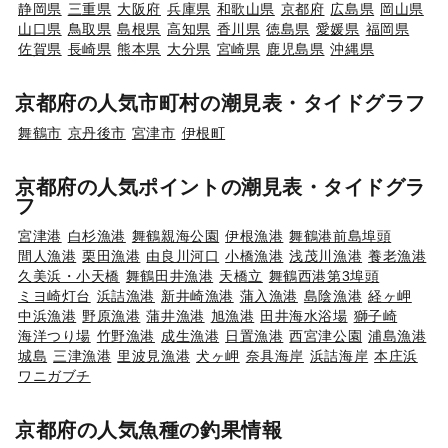
静岡県
三重県
大阪府
兵庫県
和歌山県
京都府
広島県
岡山県
山口県
鳥取県
島根県
高知県
香川県
徳島県
愛媛県
福岡県
佐賀県
長崎県
熊本県
大分県
宮崎県
鹿児島県
沖縄県
京都府の人気市町村の潮見表・タイドグラフ
舞鶴市
京丹後市
宮津市
伊根町
京都府の人気ポイントの潮見表・タイドグラ
フ
宮津港
白杉漁港
舞鶴親海公園
伊根漁港
舞鶴港前島埠頭
間人漁港
栗田漁港
由良川河口
小橋漁港
浅茂川漁港
養老漁港
久美浜・小天橋
舞鶴田井漁港
天橋立
舞鶴西港第3埠頭
ミヨ崎灯台
浜詰漁港
新井崎漁港
蒲入漁港
島陰漁港
経ヶ岬
中浜漁港
野原漁港
蒲井漁港
旭漁港
田井海水浴場
獅子崎
海洋つり場
竹野漁港
成生漁港
日置漁港
西宮津公園
浦島漁港
城島
三津漁港
里波見漁港
犬ヶ岬
奈具海岸
浜詰海岸
本庄浜
ワニガブチ
京都府の人気魚種の釣果情報