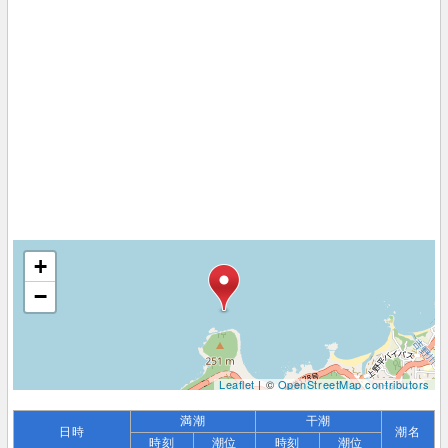
+
−
Leaflet
| ©
OpenStreetMap contributors
満潮
干潮
日時
潮名
時刻
潮位
時刻
潮位