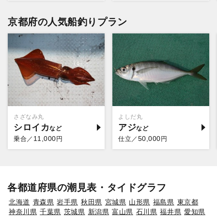
京都府の人気船釣りプラン
さざなみ丸
よしだ丸
シロイカ
アジ
11,000
50,000
乗合／
円
仕立／
円
各都道府県の潮見表・タイドグラフ
北海道
青森県
岩手県
秋田県
宮城県
山形県
福島県
東京都
神奈川県
千葉県
茨城県
新潟県
富山県
石川県
福井県
愛知県