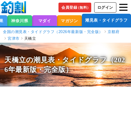
会員登録
ログイン
（無料）
潮見表・タイドグラフ
果
神奈川県
マダイ
マガジン
全国の潮見表・タイドグラフ（2026年最新版・完全版）
京都府
宮津市
天橋立
天橋立の潮見表
・タイドグラフ（202
6年最新版・完全版）