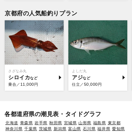
京都府の人気船釣りプラン
さざなみ丸
よしだ丸
シロイカ
アジ
11,000
50,000
乗合／
円
仕立／
円
各都道府県の潮見表・タイドグラフ
北海道
青森県
岩手県
秋田県
宮城県
山形県
福島県
東京都
神奈川県
千葉県
茨城県
新潟県
富山県
石川県
福井県
愛知県