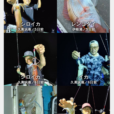
シロイカ
レンコダイ
5
5
久美浜港／
日前
伊根港／
日前
シロイカ
イカ
6
6
久美浜港／
日前
久美浜港／
日前