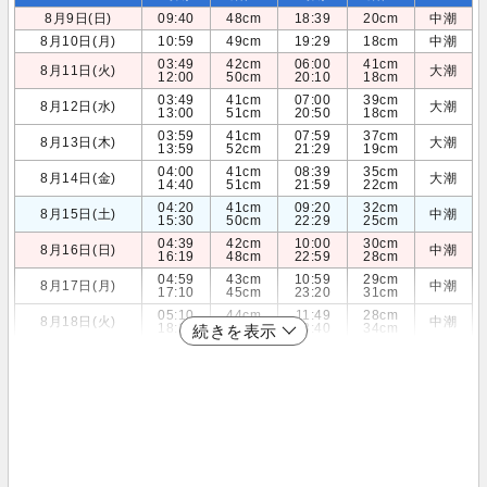
8月9日(日)
09:40
48cm
18:39
20cm
中潮
8月10日(月)
10:59
49cm
19:29
18cm
中潮
03:49
42cm
06:00
41cm
8月11日(火)
大潮
12:00
50cm
20:10
18cm
03:49
41cm
07:00
39cm
8月12日(水)
大潮
13:00
51cm
20:50
18cm
03:59
41cm
07:59
37cm
8月13日(木)
大潮
13:59
52cm
21:29
19cm
04:00
41cm
08:39
35cm
8月14日(金)
大潮
14:40
51cm
21:59
22cm
04:20
41cm
09:20
32cm
8月15日(土)
中潮
15:30
50cm
22:29
25cm
04:39
42cm
10:00
30cm
8月16日(日)
中潮
16:19
48cm
22:59
28cm
04:59
43cm
10:59
29cm
8月17日(月)
中潮
17:10
45cm
23:20
31cm
05:10
44cm
11:49
28cm
8月18日(火)
中潮
18:10
42cm
23:40
34cm
続きを表示