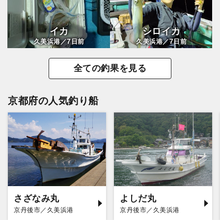
イカ
シロイカ
7
7
久美浜港／
日前
久美浜港／
日前
全ての釣果を見る
京都府の人気釣り船
さざなみ丸
よしだ丸
京丹後市／久美浜港
京丹後市／久美浜港