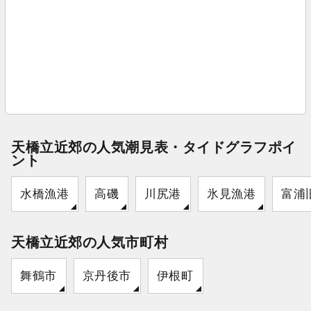
天橋立近郊の人気潮見表・タイドグラフポイ
ント
水橋漁港
高磯
川尻港
氷見漁港
富浦
天橋立近郊の人気市町村
舞鶴市
京丹後市
伊根町