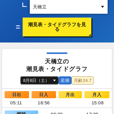
潮見表・タイドグラフを見
る
天橋立の
潮見表・タイドグラフ
若潮
月齢
24.7
日出
日入
月出
月入
05:11
18:56
15:08