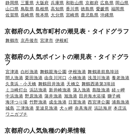
静岡県
三重県
大阪府
兵庫県
和歌山県
京都府
広島県
岡山県
山口県
鳥取県
島根県
高知県
香川県
徳島県
愛媛県
福岡県
佐賀県
長崎県
熊本県
大分県
宮崎県
鹿児島県
沖縄県
京都府の人気市町村の潮見表・タイドグラフ
舞鶴市
京丹後市
宮津市
伊根町
京都府の人気ポイントの潮見表・タイドグラ
フ
宮津港
白杉漁港
舞鶴親海公園
伊根漁港
舞鶴港前島埠頭
間人漁港
栗田漁港
由良川河口
小橋漁港
浅茂川漁港
養老漁港
久美浜・小天橋
舞鶴田井漁港
天橋立
舞鶴西港第3埠頭
ミヨ崎灯台
浜詰漁港
新井崎漁港
蒲入漁港
島陰漁港
経ヶ岬
中浜漁港
野原漁港
蒲井漁港
旭漁港
田井海水浴場
獅子崎
海洋つり場
竹野漁港
成生漁港
日置漁港
西宮津公園
浦島漁港
城島
三津漁港
里波見漁港
犬ヶ岬
奈具海岸
浜詰海岸
本庄浜
ワニガブチ
京都府の人気魚種の釣果情報