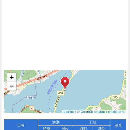
+
−
Leaflet
| ©
OpenStreetMap contributors
満潮
干潮
日時
潮名
時刻
潮位
時刻
潮位