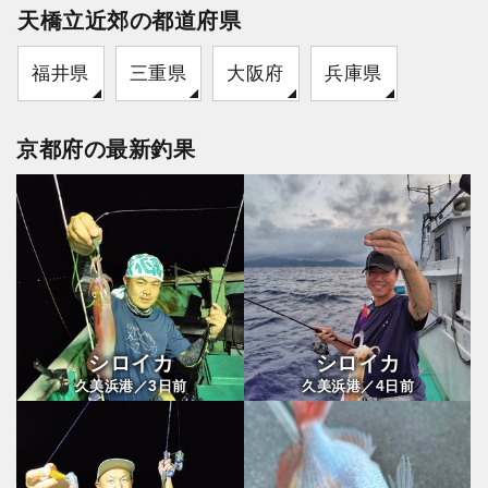
天橋立近郊の都道府県
福井県
三重県
大阪府
兵庫県
京都府の最新釣果
シロイカ
シロイカ
3
4
久美浜港／
日前
久美浜港／
日前