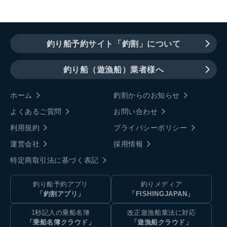
釣り船予約サイト「釣割」について
釣り船（遊漁船）業者様へ
ホーム
釣割からのお知らせ
よくあるご質問
お問い合わせ
利用規約
プライバシーポリシー
運営会社
採用情報
特定商取引法に基づく表記
釣り船予約アプリ
釣りメディア
「釣割アプリ」
「FISHINGJAPAN」
1秒記入の乗船名簿
改正遊漁船業法に対応
「乗船名簿クラウド」
「遊漁船クラウド」