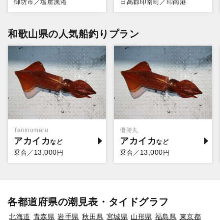
御坊市／塩屋漁港
日高郡印南町／印南港
和歌山県の人気船釣りプラン
Taninomaru
優勝丸
アカイカ
アカイカ
13,000
13,000
乗合／
円
乗合／
円
各都道府県の潮見表・タイドグラフ
北海道
青森県
岩手県
秋田県
宮城県
山形県
福島県
東京都