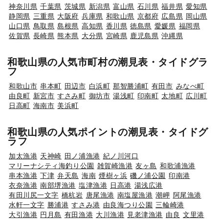
神奈川県
千葉県
茨城県
新潟県
富山県
石川県
福井県
愛知県
静岡県
三重県
大阪府
兵庫県
和歌山県
京都府
広島県
岡山県
山口県
鳥取県
島根県
高知県
香川県
徳島県
愛媛県
福岡県
佐賀県
長崎県
熊本県
大分県
宮崎県
鹿児島県
沖縄県
和歌山県の人気市町村の潮見表・タイドグラ
フ
和歌山市
串本町
田辺市
白浜町
那智勝浦町
有田市
みなべ町
由良町
新宮市
すさみ町
御坊市
湯浅町
印南町
太地町
広川町
日高町
海南市
美浜町
和歌山県の人気ポイントの潮見表・タイドグ
ラフ
加太漁港
天神崎
田ノ浦漁港
紀ノ川河口
マリーナシティ海釣り公園
雑賀崎漁港
友ヶ島
和歌浦漁港
串本漁港
下津
弁天島
海南
煙樹ヶ浜
磯ノ浦公園
印南港
衣奈漁港
南部堺漁港
塩津漁港
日高港
湯浅広港
有田川尻一文字
橋杭岩
唐尾漁港
南塩屋漁港
潮岬
阿尾漁港
水軒一文字
勝浦港
すさみ港
由良海つり公園
三輪崎港
大引漁港
円月島
有田漁港
大川漁港
見老津漁港
由良
文里港