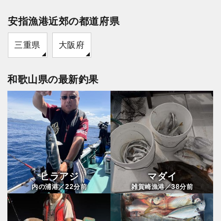
安指漁港近郊の都道府県
三重県
大阪府
和歌山県の最新釣果
ヒラアジ
マダイ
22
38
内の浦港／
分前
雑賀崎漁港／
分前