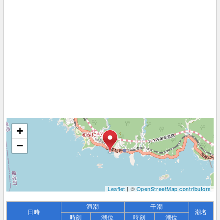
+
−
Leaflet
| ©
OpenStreetMap contributors
満潮
干潮
日時
潮名
時刻
潮位
時刻
潮位