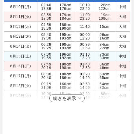
02:40
170cm
10:19
28cm
8月10日(月)
中潮
17:39
176cm
22:40
122cm
03:59
179cm
11:00
19cm
8月11日(火)
大潮
18:00
184cm
23:20
109cm
04:59
188cm
8月12日(水)
11:40
15cm
大潮
18:39
190cm
05:40
195cm
00:00
96cm
8月13日(木)
大潮
19:00
193cm
12:20
16cm
06:29
198cm
00:39
84cm
8月14日(金)
大潮
19:29
193cm
12:59
22cm
07:00
196cm
01:10
73cm
8月15日(土)
中潮
19:59
192cm
13:29
33cm
07:49
190cm
01:40
66cm
8月16日(日)
中潮
20:19
190cm
13:59
48cm
08:30
180cm
02:20
63cm
8月17日(月)
中潮
20:40
186cm
14:29
65cm
09:19
166cm
02:59
64cm
8月18日(火)
中潮
21:09
180cm
14:59
83cm
10:00
151cm
03:39
68cm
8月19日(水)
小潮
21:39
174cm
15:19
101cm
続きを表示