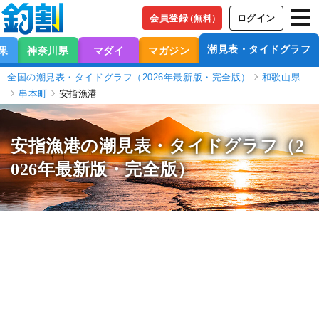
会員登録
ログイン
（無料）
潮見表・タイドグラフ
果
神奈川県
マダイ
マガジン
全国の潮見表・タイドグラフ（2026年最新版・完全版）
和歌山県
串本町
安指漁港
安指漁港の潮見表
・タイドグラフ（2
026年最新版・完全版）