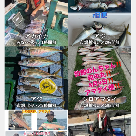
アカイカ
アジ
1
2
みなべ堺港／
時間前
市堀川沿い／
時間前
アジ
シロアマダイ
3
5
市堀川沿い／
時間前
市堀川沿い／
時間前