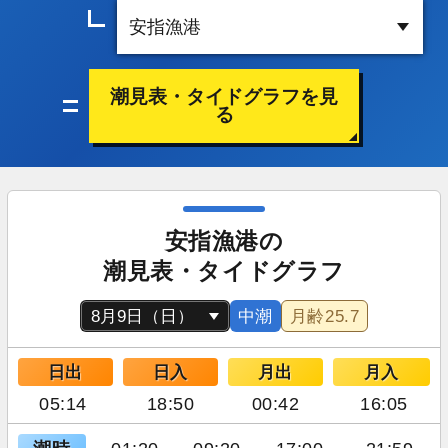
潮見表・タイドグラフを見
る
安指漁港の
潮見表・タイドグラフ
中潮
月齢
25.7
日出
日入
月出
月入
05:14
18:50
00:42
16:05