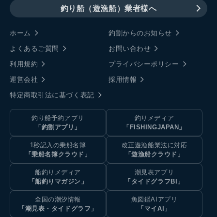
釣り船（遊漁船）業者様へ
ホーム
釣割からのお知らせ
よくあるご質問
お問い合わせ
利用規約
プライバシーポリシー
運営会社
採用情報
特定商取引法に基づく表記
釣り船予約アプリ
釣りメディア
「釣割アプリ」
「FISHINGJAPAN」
1秒記入の乗船名簿
改正遊漁船業法に対応
「乗船名簿クラウド」
「遊漁船クラウド」
船釣りメディア
潮見表アプリ
「船釣りマガジン」
「タイドグラフBI」
全国の潮汐情報
魚図鑑AIアプリ
「潮見表・タイドグラフ」
「マイAI」