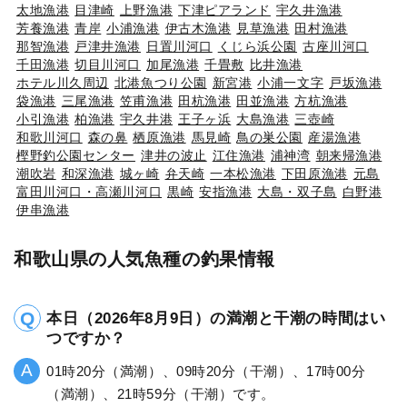
太地漁港
目津崎
上野漁港
下津ピアランド
宇久井漁港
芳養漁港
青岸
小浦漁港
伊古木漁港
見草漁港
田村漁港
那智漁港
戸津井漁港
日置川河口
くじら浜公園
古座川河口
千田漁港
切目川河口
加尾漁港
千畳敷
比井漁港
ホテル川久周辺
北港魚つり公園
新宮港
小浦一文字
戸坂漁港
袋漁港
三尾漁港
笠甫漁港
田杭漁港
田並漁港
方杭漁港
小引漁港
柏漁港
宇久井港
王子ヶ浜
大島漁港
三壺崎
和歌川河口
森の鼻
栖原漁港
馬見崎
鳥の巣公園
産湯漁港
樫野釣公園センター
津井の波止
江住漁港
浦神湾
朝来帰漁港
潮吹岩
和深漁港
城ヶ崎
弁天崎
一本松漁港
下田原漁港
元島
富田川河口・高瀬川河口
黒崎
安指漁港
大島・双子島
白野港
伊串漁港
和歌山県の人気魚種の釣果情報
本日（2026年8月9日）の満潮と干潮の時間はい
つですか？
01時20分（満潮）、09時20分（干潮）、17時00分
（満潮）、21時59分（干潮）です。