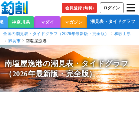
会員登録
ログイン
（無料）
潮見表・タイドグラフ
果
神奈川県
マダイ
マガジン
全国の潮見表・タイドグラフ（2026年最新版・完全版）
和歌山県
御坊市
南塩屋漁港
南塩屋漁港の潮見表
・タイドグラフ
（2026年最新版・完全版）