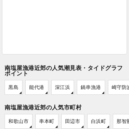
南塩屋漁港近郊の人気潮見表・タイドグラフ
ポイント
黒島
能代港
深江浜
鍋串漁港
崎守防
南塩屋漁港近郊の人気市町村
和歌山市
串本町
田辺市
白浜町
那智