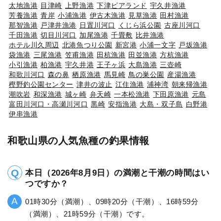
太地漁港
目津崎
上野漁港
下津ピアランド
宇久井漁港
芳養漁港
青岸
小浦漁港
伊古木漁港
見草漁港
田村漁港
那智漁港
戸津井漁港
日置川河口
くじら浜公園
古座川河口
千田漁港
切目川河口
加尾漁港
千畳敷
比井漁港
ホテル川久周辺
北港魚つり公園
新宮港
小浦一文字
戸坂漁港
袋漁港
三尾漁港
笠甫漁港
田杭漁港
田並漁港
方杭漁港
小引漁港
柏漁港
宇久井港
王子ヶ浜
大島漁港
三壺崎
和歌川河口
森の鼻
栖原漁港
馬見崎
鳥の巣公園
産湯漁港
樫野釣公園センター
津井の波止
江住漁港
浦神湾
朝来帰漁港
潮吹岩
和深漁港
城ヶ崎
弁天崎
一本松漁港
下田原漁港
元島
富田川河口・高瀬川河口
黒崎
安指漁港
大島・双子島
白野港
伊串漁港
和歌山県の人気魚種の釣果情報
本日（2026年8月9日）の満潮と干潮の時間はい
つですか？
01時30分（満潮）、09時20分（干潮）、16時59分
（満潮）、21時59分（干潮）です。