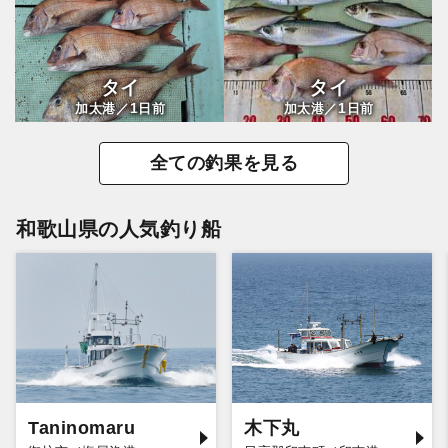
タイ
タイ
1
1
加太港／
日前
加太港／
日前
全ての釣果を見る
和歌山県の人気釣り船
Taninomaru
木下丸