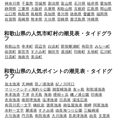
神奈川県
千葉県
茨城県
新潟県
富山県
石川県
福井県
愛知県
静岡県
三重県
大阪府
兵庫県
和歌山県
京都府
広島県
岡山県
山口県
鳥取県
島根県
高知県
香川県
徳島県
愛媛県
福岡県
佐賀県
長崎県
熊本県
大分県
宮崎県
鹿児島県
沖縄県
和歌山県の人気市町村の潮見表・タイドグラ
フ
和歌山市
串本町
田辺市
白浜町
那智勝浦町
有田市
みなべ町
由良町
新宮市
すさみ町
御坊市
湯浅町
印南町
太地町
広川町
日高町
海南市
美浜町
和歌山県の人気ポイントの潮見表・タイドグ
ラフ
加太漁港
天神崎
田ノ浦漁港
紀ノ川河口
マリーナシティ海釣り公園
雑賀崎漁港
友ヶ島
和歌浦漁港
串本漁港
下津
弁天島
海南
煙樹ヶ浜
磯ノ浦公園
印南港
衣奈漁港
南部堺漁港
塩津漁港
日高港
湯浅広港
有田川尻一文字
橋杭岩
唐尾漁港
南塩屋漁港
潮岬
阿尾漁港
水軒一文字
勝浦港
すさみ港
由良海つり公園
三輪崎港
大引漁港
円月島
有田漁港
大川漁港
見老津漁港
由良
文里港