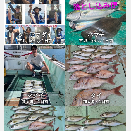
シロアマダイ
ハマチ
1
1
市堀川沿い／
日前
市堀川沿い／
日前
マダイ
タイ
1
1
加太港／
日前
加太港／
日前