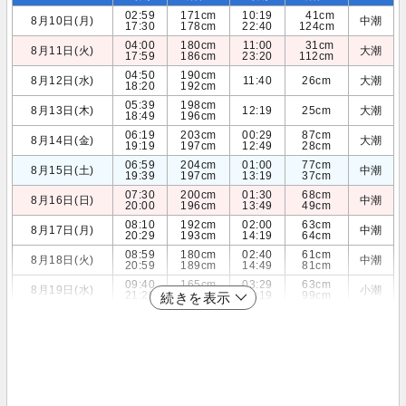
02:59
171cm
10:19
41cm
8月10日(月)
中潮
17:30
178cm
22:40
124cm
04:00
180cm
11:00
31cm
8月11日(火)
大潮
17:59
186cm
23:20
112cm
04:50
190cm
8月12日(水)
11:40
26cm
大潮
18:20
192cm
05:39
198cm
8月13日(木)
12:19
25cm
大潮
18:49
196cm
06:19
203cm
00:29
87cm
8月14日(金)
大潮
19:19
197cm
12:49
28cm
06:59
204cm
01:00
77cm
8月15日(土)
中潮
19:39
197cm
13:19
37cm
07:30
200cm
01:30
68cm
8月16日(日)
中潮
20:00
196cm
13:49
49cm
08:10
192cm
02:00
63cm
8月17日(月)
中潮
20:29
193cm
14:19
64cm
08:59
180cm
02:40
61cm
8月18日(火)
中潮
20:59
189cm
14:49
81cm
09:40
165cm
03:29
63cm
8月19日(水)
小潮
21:20
184cm
15:19
99cm
続きを表示