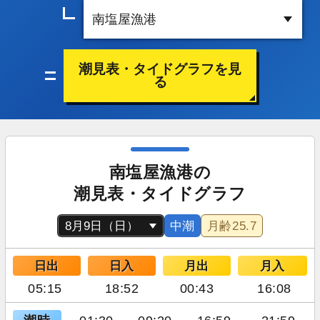
潮見表・タイドグラフを見
る
南塩屋漁港の
潮見表・タイドグラフ
中潮
月齢
25.7
日出
日入
月出
月入
05:15
18:52
00:43
16:08