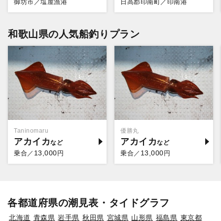
御坊市／塩屋漁港
日高郡印南町／印南港
和歌山県の人気船釣りプラン
Taninomaru
優勝丸
アカイカ
アカイカ
13,000
13,000
乗合／
円
乗合／
円
各都道府県の潮見表・タイドグラフ
北海道
青森県
岩手県
秋田県
宮城県
山形県
福島県
東京都