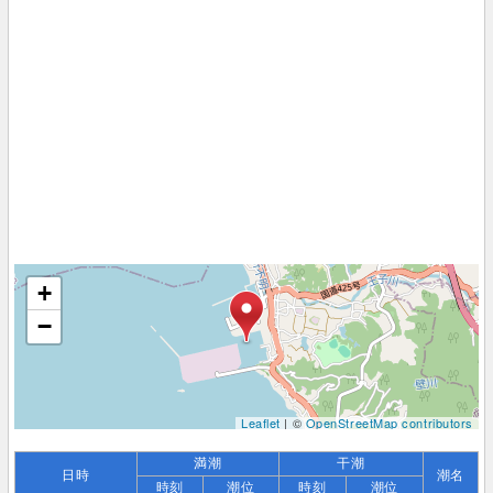
+
−
Leaflet
| ©
OpenStreetMap contributors
満潮
干潮
日時
潮名
時刻
潮位
時刻
潮位