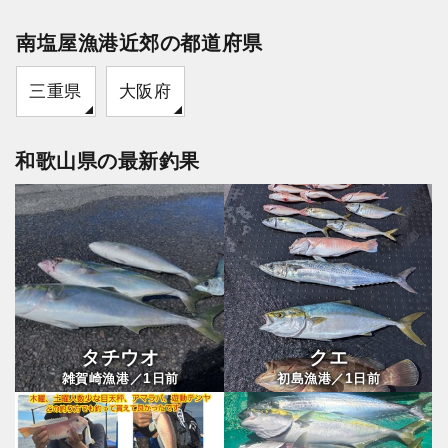
南塩屋漁港近郊の都道府県
三重県
大阪府
和歌山県の最新釣果
タチウオ
クエ
1
1
雑賀崎漁港／
日前
初島漁港／
日前