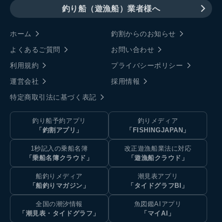
釣り船（遊漁船）業者様へ
ホーム
釣割からのお知らせ
よくあるご質問
お問い合わせ
利用規約
プライバシーポリシー
運営会社
採用情報
特定商取引法に基づく表記
釣り船予約アプリ
釣りメディア
「釣割アプリ」
「FISHINGJAPAN」
1秒記入の乗船名簿
改正遊漁船業法に対応
「乗船名簿クラウド」
「遊漁船クラウド」
船釣りメディア
潮見表アプリ
「船釣りマガジン」
「タイドグラフBI」
全国の潮汐情報
魚図鑑AIアプリ
「潮見表・タイドグラフ」
「マイAI」