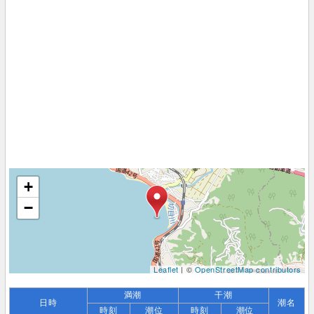
+
−
Leaflet
| ©
OpenStreetMap contributors
満潮
干潮
日時
潮名
時刻
潮位
時刻
潮位