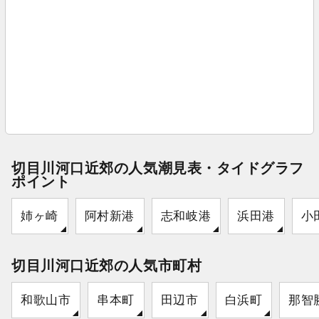
切目川河口近郊の人気潮見表・タイドグラフ
ポイント
姉ヶ崎
阿村新港
志和岐港
浜田港
小
切目川河口近郊の人気市町村
和歌山市
串本町
田辺市
白浜町
那智