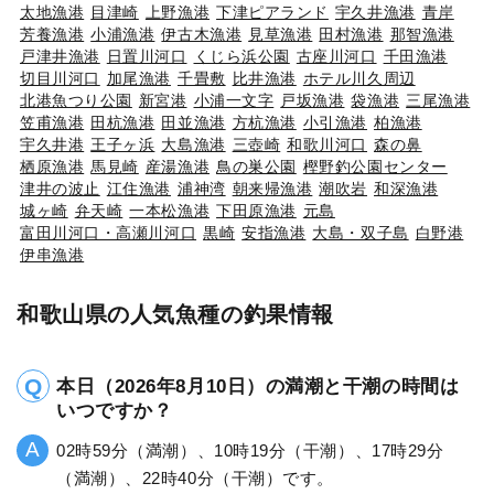
太地漁港
目津崎
上野漁港
下津ピアランド
宇久井漁港
青岸
芳養漁港
小浦漁港
伊古木漁港
見草漁港
田村漁港
那智漁港
戸津井漁港
日置川河口
くじら浜公園
古座川河口
千田漁港
切目川河口
加尾漁港
千畳敷
比井漁港
ホテル川久周辺
北港魚つり公園
新宮港
小浦一文字
戸坂漁港
袋漁港
三尾漁港
笠甫漁港
田杭漁港
田並漁港
方杭漁港
小引漁港
柏漁港
宇久井港
王子ヶ浜
大島漁港
三壺崎
和歌川河口
森の鼻
栖原漁港
馬見崎
産湯漁港
鳥の巣公園
樫野釣公園センター
津井の波止
江住漁港
浦神湾
朝来帰漁港
潮吹岩
和深漁港
城ヶ崎
弁天崎
一本松漁港
下田原漁港
元島
富田川河口・高瀬川河口
黒崎
安指漁港
大島・双子島
白野港
伊串漁港
和歌山県の人気魚種の釣果情報
本日（2026年8月10日）の満潮と干潮の時間は
いつですか？
02時59分（満潮）、10時19分（干潮）、17時29分
（満潮）、22時40分（干潮）です。