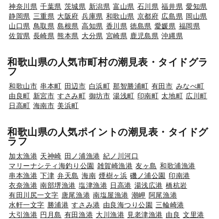
神奈川県
千葉県
茨城県
新潟県
富山県
石川県
福井県
愛知県
静岡県
三重県
大阪府
兵庫県
和歌山県
京都府
広島県
岡山県
山口県
鳥取県
島根県
高知県
香川県
徳島県
愛媛県
福岡県
佐賀県
長崎県
熊本県
大分県
宮崎県
鹿児島県
沖縄県
和歌山県の人気市町村の潮見表・タイドグラ
フ
和歌山市
串本町
田辺市
白浜町
那智勝浦町
有田市
みなべ町
由良町
新宮市
すさみ町
御坊市
湯浅町
印南町
太地町
広川町
日高町
海南市
美浜町
和歌山県の人気ポイントの潮見表・タイドグ
ラフ
加太漁港
天神崎
田ノ浦漁港
紀ノ川河口
マリーナシティ海釣り公園
雑賀崎漁港
友ヶ島
和歌浦漁港
串本漁港
下津
弁天島
海南
煙樹ヶ浜
磯ノ浦公園
印南港
衣奈漁港
南部堺漁港
塩津漁港
日高港
湯浅広港
橋杭岩
有田川尻一文字
唐尾漁港
南塩屋漁港
潮岬
阿尾漁港
水軒一文字
勝浦港
すさみ港
由良海つり公園
三輪崎港
大引漁港
円月島
有田漁港
大川漁港
見老津漁港
由良
文里港