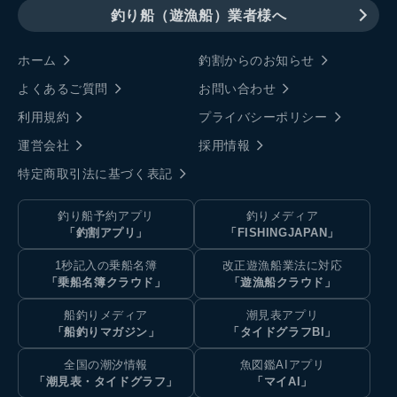
釣り船（遊漁船）業者様へ
ホーム
釣割からのお知らせ
よくあるご質問
お問い合わせ
利用規約
プライバシーポリシー
運営会社
採用情報
特定商取引法に基づく表記
釣り船予約アプリ
釣りメディア
「釣割アプリ」
「FISHINGJAPAN」
1秒記入の乗船名簿
改正遊漁船業法に対応
「乗船名簿クラウド」
「遊漁船クラウド」
船釣りメディア
潮見表アプリ
「船釣りマガジン」
「タイドグラフBI」
全国の潮汐情報
魚図鑑AIアプリ
「潮見表・タイドグラフ」
「マイAI」