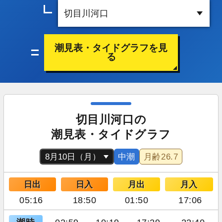
潮見表・タイドグラフを見
る
切目川河口の
潮見表・タイドグラフ
中潮
月齢
26.7
日出
日入
月出
月入
05:16
18:50
01:50
17:06