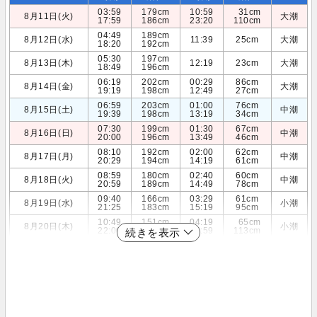
03:59
179cm
10:59
31cm
8月11日(火)
大潮
17:59
186cm
23:20
110cm
04:49
189cm
8月12日(水)
11:39
25cm
大潮
18:20
192cm
05:30
197cm
8月13日(木)
12:19
23cm
大潮
18:49
196cm
06:19
202cm
00:29
86cm
8月14日(金)
大潮
19:19
198cm
12:49
27cm
06:59
203cm
01:00
76cm
8月15日(土)
中潮
19:39
198cm
13:19
34cm
07:30
199cm
01:30
67cm
8月16日(日)
中潮
20:00
196cm
13:49
46cm
08:10
192cm
02:00
62cm
8月17日(月)
中潮
20:29
194cm
14:19
61cm
08:59
180cm
02:40
60cm
8月18日(火)
中潮
20:59
189cm
14:49
78cm
09:40
166cm
03:29
61cm
8月19日(水)
小潮
21:25
183cm
15:19
95cm
10:49
151cm
04:19
65cm
8月20日(木)
小潮
22:00
176cm
15:59
113cm
続きを表示