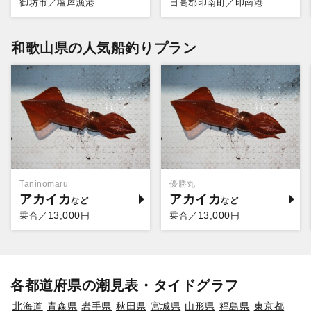
御坊市／塩屋漁港
日高郡印南町／印南港
和歌山県の人気船釣りプラン
Taninomaru
優勝丸
アカイカ
アカイカ
13,000
13,000
乗合／
円
乗合／
円
各都道府県の潮見表・タイドグラフ
北海道
青森県
岩手県
秋田県
宮城県
山形県
福島県
東京都