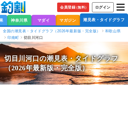
会員登録
ログイン
（無料）
潮見表・タイドグラフ
果
神奈川県
マダイ
マガジン
全国の潮見表・タイドグラフ（2026年最新版・完全版）
和歌山県
印南町
切目川河口
切目川河口の潮見表
・タイドグラフ
（2026年最新版・完全版）