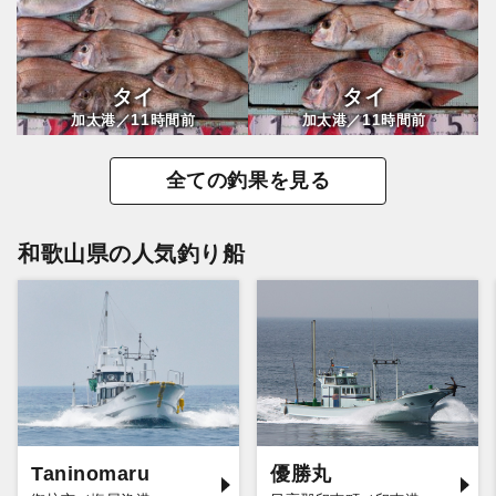
タイ
タイ
11
11
加太港／
時間前
加太港／
時間前
全ての釣果を見る
和歌山県の人気釣り船
Taninomaru
優勝丸