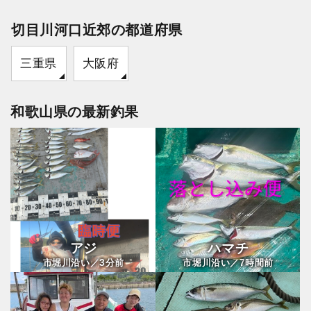
切目川河口近郊の都道府県
三重県
大阪府
和歌山県の最新釣果
アジ
ハマチ
3
7
市堀川沿い／
分前
市堀川沿い／
時間前