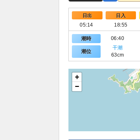
日出
日入
05:14
18:55
06:40
潮時
干潮
潮位
63cm
+
−