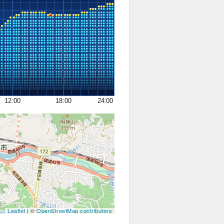
12:00
18:00
24:00
Leaflet
| ©
OpenStreetMap contributors