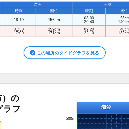
満潮
干潮
時刻
潮位
時刻
潮位
08:00
53c
16:10
156cm
20:40
140c
01:30
159cm
09:20
40c
17:00
171cm
22:10
132c
この場所のタイドグラフを見る
市）の
グラフ
潮汐
200