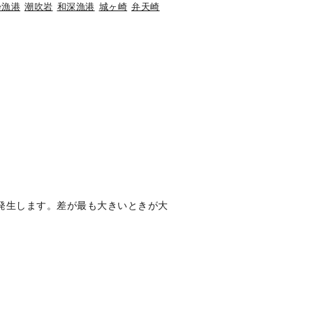
帰漁港
潮吹岩
和深漁港
城ヶ崎
弁天崎
発生します。差が最も大きいときが大