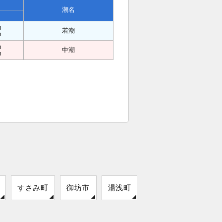
潮名
m
若潮
m
m
中潮
m
すさみ町
御坊市
湯浅町
印南町
太地町