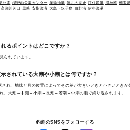
巣公園
樫野釣公園センター
産湯漁港
津井の波止
江住漁港
浦神湾
朝来
・高瀬川河口
黒崎
安指漁港
大島・双子島
白野港
伊串漁港
られるポイントはどこですか？
見られています。
表示されている大潮や小潮とは何ですか？
返され、地球と月の位置によってその差が大きいときと小さいときが
れ、大潮→中潮→小潮→長潮→若潮→中潮の順で繰り返されます。
釣割のSNSをフォローする