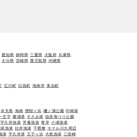
愛知県
静岡県
三重県
大阪府
兵庫県
大分県
宮崎県
鹿児島県
沖縄県
町
広川町
日高町
海南市
美浜町
弁天島
海南
煙樹ヶ浜
磯ノ浦公園
印南港
一文字
勝浦港
すさみ港
由良海つり公園
宇久井漁港
芳養漁港
青岸
小浦漁港
加尾漁港
比井漁港
千畳敷
ホテル川久周辺
漁港
宇久井港
王子ヶ浜
大島漁港
三壺崎