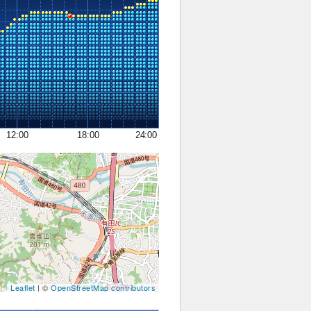
12:00
18:00
24:00
Leaflet
| ©
OpenStreetMap contributors