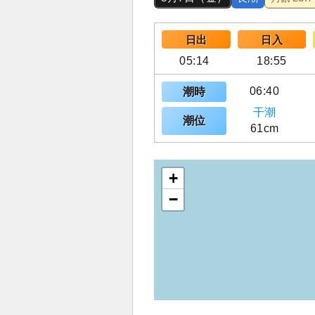
日出
日入
05:14
18:55
06:40
潮時
干潮
潮位
61cm
+
−