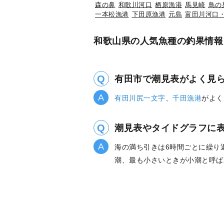
森の鼻
和歌川河口
栖原漁港
馬見崎
鳥の
一本松漁港
下田原漁港
元島
富田川河口
和歌山県の人気魚種の釣果情報
有田市で潮見表がよく見
有田川尻一文字
、
千田漁港
がよく
潮見表やタイドグラフに
海の満ち引きは6時間ごとに繰り
潮、最も小さいときが小潮と呼ば