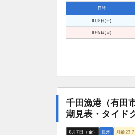
日時
8月8日(土)
8月9日(日)
千田漁港（有田
潮見表・タイド
8月7日（金）
長潮
月齢
23.7