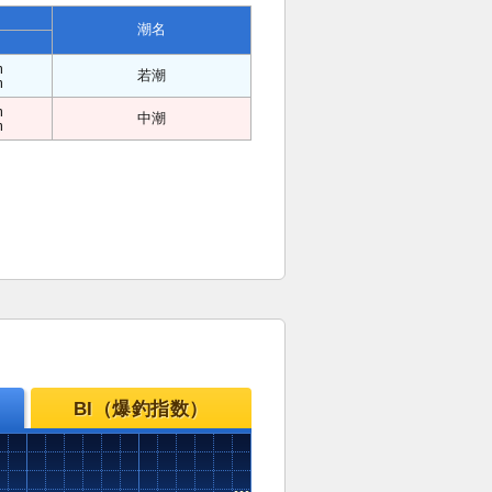
潮名
m
若潮
m
m
中潮
m
BI（爆釣指数）