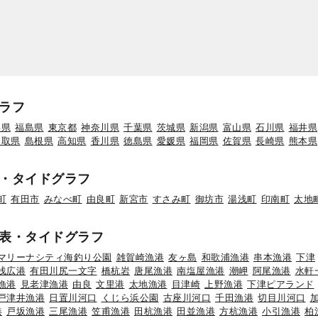
ラフ
形県
福島県
東京都
神奈川県
千葉県
茨城県
新潟県
富山県
石川県
福井県
鳥取県
島根県
高知県
香川県
徳島県
愛媛県
福岡県
佐賀県
長崎県
熊本県
・タイドグラフ
町
有田市
みなべ町
由良町
新宮市
すさみ町
御坊市
湯浅町
印南町
太地
表・タイドグラフ
マリーナシティ海釣り公園
雑賀崎漁港
友ヶ島
和歌浦漁港
串本漁港
下津
浅広港
有田川尻一文字
橋杭岩
唐尾漁港
南塩屋漁港
潮岬
阿尾漁港
水軒
漁港
見老津漁港
由良
文里港
太地漁港
目津崎
上野漁港
下津ピアランド
戸津井漁港
日置川河口
くじら浜公園
古座川河口
千田漁港
切目川河口
港
戸坂漁港
三尾漁港
笠甫漁港
田杭漁港
田並漁港
方杭漁港
小引漁港
柏