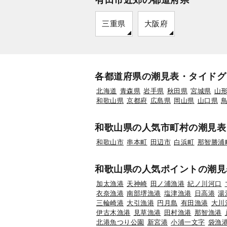
三重県
大阪府
各都道府県の潮見表・タイドグ
北海道
青森県
岩手県
秋田県
宮城県
山
和歌山県
京都府
広島県
岡山県
山口県
和歌山県の人気市町村の潮見表
和歌山市
串本町
田辺市
白浜町
那智勝浦
和歌山県の人気ポイントの潮見
加太漁港
天神崎
田ノ浦漁港
紀ノ川河口
衣奈漁港
南部堺漁港
塩津漁港
日高港
湯
三輪崎港
大引漁港
円月島
有田漁港
大川
伊古木漁港
見草漁港
田村漁港
那智漁港
北港魚つり公園
新宮港
小浦一文字
袋漁