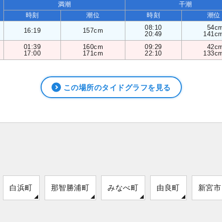
満潮
干潮
時刻
潮位
時刻
潮位
08:10
54c
16:19
157cm
20:49
141c
01:39
160cm
09:29
42c
17:00
171cm
22:10
133c
この場所のタイドグラフを見る
白浜町
那智勝浦町
みなべ町
由良町
新宮市