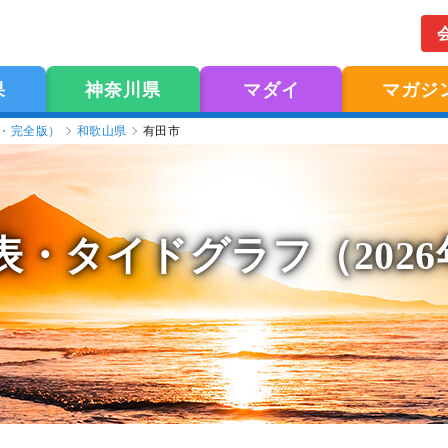
果
神奈川県
マダイ
マガジ
版・完全版）
和歌山県
有田市
表
・タイドグラフ（202