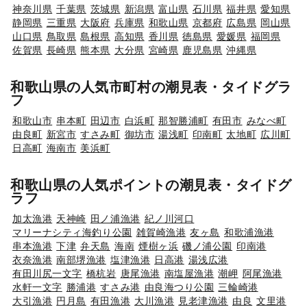
神奈川県
千葉県
茨城県
新潟県
富山県
石川県
福井県
愛知県
静岡県
三重県
大阪府
兵庫県
和歌山県
京都府
広島県
岡山県
山口県
鳥取県
島根県
高知県
香川県
徳島県
愛媛県
福岡県
佐賀県
長崎県
熊本県
大分県
宮崎県
鹿児島県
沖縄県
和歌山県の人気市町村の潮見表・タイドグラ
フ
和歌山市
串本町
田辺市
白浜町
那智勝浦町
有田市
みなべ町
由良町
新宮市
すさみ町
御坊市
湯浅町
印南町
太地町
広川町
日高町
海南市
美浜町
和歌山県の人気ポイントの潮見表・タイドグ
ラフ
加太漁港
天神崎
田ノ浦漁港
紀ノ川河口
マリーナシティ海釣り公園
雑賀崎漁港
友ヶ島
和歌浦漁港
串本漁港
下津
弁天島
海南
煙樹ヶ浜
磯ノ浦公園
印南港
衣奈漁港
南部堺漁港
塩津漁港
日高港
湯浅広港
有田川尻一文字
橋杭岩
唐尾漁港
南塩屋漁港
潮岬
阿尾漁港
水軒一文字
勝浦港
すさみ港
由良海つり公園
三輪崎港
大引漁港
円月島
有田漁港
大川漁港
見老津漁港
由良
文里港