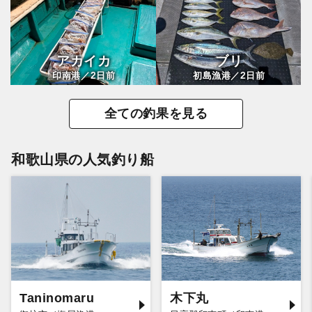
アカイカ
ブリ
2
2
印南港／
日前
初島漁港／
日前
全ての釣果を見る
和歌山県の人気釣り船
Taninomaru
木下丸