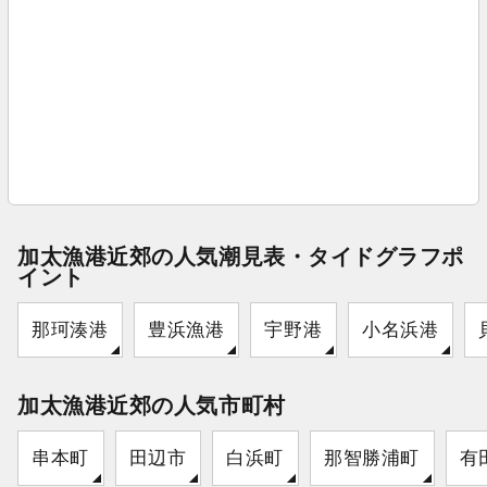
加太漁港近郊の人気潮見表・タイドグラフポ
イント
那珂湊港
豊浜漁港
宇野港
小名浜港
加太漁港近郊の人気市町村
串本町
田辺市
白浜町
那智勝浦町
有