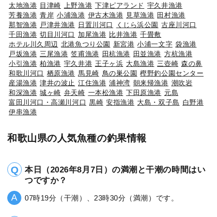
太地漁港
目津崎
上野漁港
下津ピアランド
宇久井漁港
芳養漁港
青岸
小浦漁港
伊古木漁港
見草漁港
田村漁港
那智漁港
戸津井漁港
日置川河口
くじら浜公園
古座川河口
千田漁港
切目川河口
加尾漁港
比井漁港
千畳敷
ホテル川久周辺
北港魚つり公園
新宮港
小浦一文字
袋漁港
戸坂漁港
三尾漁港
笠甫漁港
田杭漁港
田並漁港
方杭漁港
小引漁港
柏漁港
宇久井港
王子ヶ浜
大島漁港
三壺崎
森の鼻
和歌川河口
栖原漁港
馬見崎
鳥の巣公園
樫野釣公園センター
産湯漁港
津井の波止
江住漁港
浦神湾
朝来帰漁港
潮吹岩
和深漁港
城ヶ崎
弁天崎
一本松漁港
下田原漁港
元島
富田川河口・高瀬川河口
黒崎
安指漁港
大島・双子島
白野港
伊串漁港
和歌山県の人気魚種の釣果情報
本日（2026年8月7日）の満潮と干潮の時間はい
つですか？
07時19分（干潮）、23時30分（満潮）です。