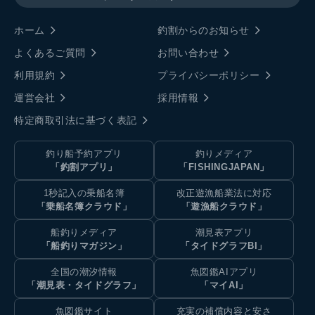
ホーム
釣割からのお知らせ
よくあるご質問
お問い合わせ
利用規約
プライバシーポリシー
運営会社
採用情報
特定商取引法に基づく表記
釣り船予約アプリ
釣りメディア
「釣割アプリ」
「FISHINGJAPAN」
1秒記入の乗船名簿
改正遊漁船業法に対応
「乗船名簿クラウド」
「遊漁船クラウド」
船釣りメディア
潮見表アプリ
「船釣りマガジン」
「タイドグラフBI」
全国の潮汐情報
魚図鑑AIアプリ
「潮見表・タイドグラフ」
「マイAI」
魚図鑑サイト
充実の補償内容と安さ