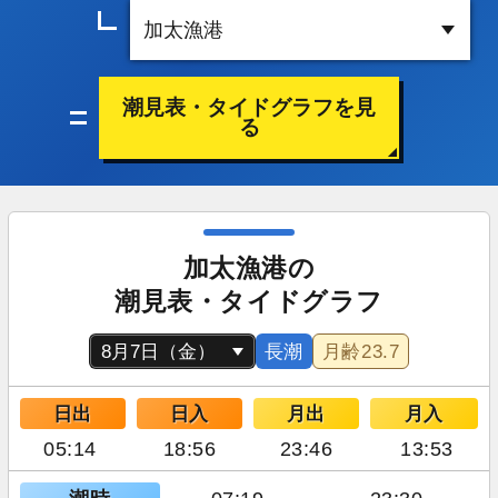
潮見表・タイドグラフを見
る
加太漁港の
潮見表・タイドグラフ
長潮
月齢
23.7
日出
日入
月出
月入
05:14
18:56
23:46
13:53