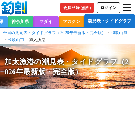
会員登録
ログイン
（無料）
潮見表・タイドグラフ
果
神奈川県
マダイ
マガジン
全国の潮見表・タイドグラフ（2026年最新版・完全版）
和歌山県
和歌山市
加太漁港
加太漁港の潮見表
・タイドグラフ（2
026年最新版・完全版）