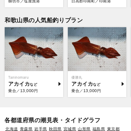
御坊市／塩屋漁港
日高郡印南町／印南港
和歌山県の人気船釣りプラン
Taninomaru
優勝丸
アカイカ
アカイカ
13,000
13,000
乗合／
円
乗合／
円
各都道府県の潮見表・タイドグラフ
北海道
青森県
岩手県
秋田県
宮城県
山形県
福島県
東京都