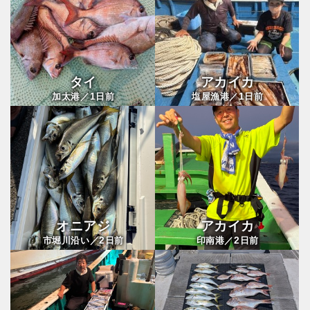
タイ
アカイカ
1
1
加太港／
日前
塩屋漁港／
日前
オニアジ
アカイカ
2
2
市堀川沿い／
日前
印南港／
日前