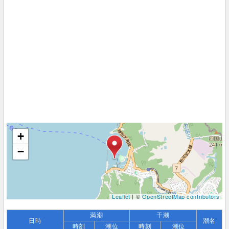
+
−
Leaflet
| ©
OpenStreetMap contributors
満潮
干潮
日時
潮名
時刻
潮位
時刻
潮位