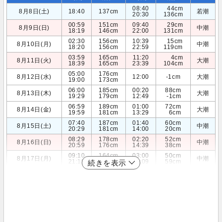
08:40
44cm
8月8日(土)
18:40
137cm
若潮
20:30
136cm
00:59
151cm
09:40
29cm
8月9日(日)
中潮
18:19
146cm
22:00
131cm
02:30
156cm
10:39
15cm
8月10日(月)
中潮
18:20
156cm
22:59
119cm
03:59
165cm
11:20
4cm
8月11日(火)
大潮
18:39
165cm
23:39
104cm
05:00
176cm
8月12日(水)
12:00
-1cm
大潮
19:00
173cm
06:00
185cm
00:20
88cm
8月13日(木)
大潮
19:29
179cm
12:49
-1cm
06:59
189cm
01:00
72cm
8月14日(金)
大潮
19:59
181cm
13:29
6cm
07:40
187cm
01:40
60cm
8月15日(土)
中潮
20:29
181cm
14:00
20cm
08:29
178cm
02:20
52cm
8月16日(日)
中潮
20:59
176cm
14:39
38cm
09:10
164cm
03:00
50cm
8月17日(月)
中潮
21:19
169cm
15:09
59cm
続きを表示