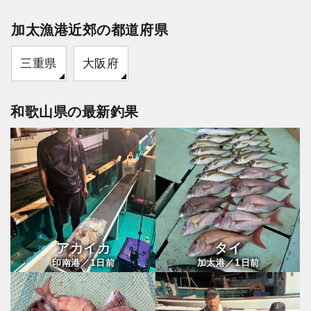
加太漁港近郊の都道府県
三重県
大阪府
和歌山県の最新釣果
アカイカ
タイ
1
1
印南港／
日前
加太港／
日前