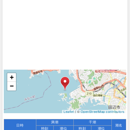
+
−
Leaflet
| ©
OpenStreetMap contributors
満潮
干潮
日時
潮名
時刻
潮位
時刻
潮位