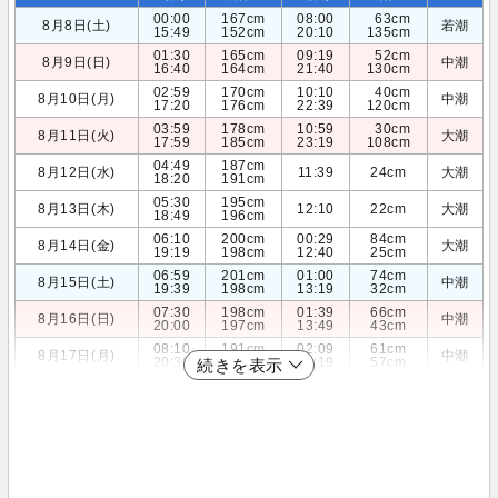
00:00
167cm
08:00
63cm
8月8日(土)
若潮
15:49
152cm
20:10
135cm
01:30
165cm
09:19
52cm
8月9日(日)
中潮
16:40
164cm
21:40
130cm
02:59
170cm
10:10
40cm
8月10日(月)
中潮
17:20
176cm
22:39
120cm
03:59
178cm
10:59
30cm
8月11日(火)
大潮
17:59
185cm
23:19
108cm
04:49
187cm
8月12日(水)
11:39
24cm
大潮
18:20
191cm
05:30
195cm
8月13日(木)
12:10
22cm
大潮
18:49
196cm
06:10
200cm
00:29
84cm
8月14日(金)
大潮
19:19
198cm
12:40
25cm
06:59
201cm
01:00
74cm
8月15日(土)
中潮
19:39
198cm
13:19
32cm
07:30
198cm
01:39
66cm
8月16日(日)
中潮
20:00
197cm
13:49
43cm
08:10
191cm
02:09
61cm
8月17日(月)
中潮
20:30
194cm
14:19
57cm
続きを表示