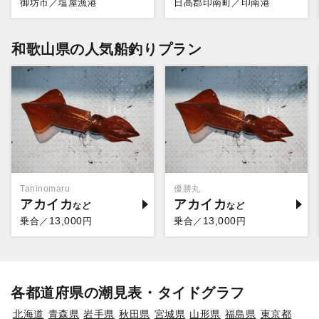
御坊市／塩屋漁港
日高郡印南町／印南港
和歌山県の人気船釣りプラン
Taninomaru
優勝丸
アカイカ
アカイカ
13,000
13,000
乗合／
円
乗合／
円
各都道府県の潮見表・タイドグラフ
北海道
青森県
岩手県
秋田県
宮城県
山形県
福島県
東京都