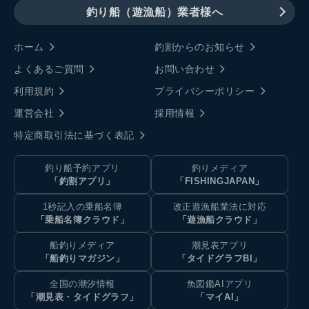
釣り船（遊漁船）業者様へ
ホーム
釣割からのお知らせ
よくあるご質問
お問い合わせ
利用規約
プライバシーポリシー
運営会社
採用情報
特定商取引法に基づく表記
釣り船予約アプリ
釣りメディア
「釣割アプリ」
「FISHINGJAPAN」
1秒記入の乗船名簿
改正遊漁船業法に対応
「乗船名簿クラウド」
「遊漁船クラウド」
船釣りメディア
潮見表アプリ
「船釣りマガジン」
「タイドグラフBI」
全国の潮汐情報
魚図鑑AIアプリ
「潮見表・タイドグラフ」
「マイAI」