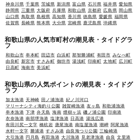
神奈川県
千葉県
茨城県
新潟県
富山県
石川県
福井県
愛知県
静岡県
三重県
大阪府
兵庫県
和歌山県
京都府
広島県
岡山県
山口県
鳥取県
島根県
高知県
香川県
徳島県
愛媛県
福岡県
佐賀県
長崎県
熊本県
大分県
宮崎県
鹿児島県
沖縄県
和歌山県の人気市町村の潮見表・タイドグラ
フ
和歌山市
串本町
田辺市
白浜町
那智勝浦町
有田市
みなべ町
由良町
新宮市
すさみ町
御坊市
湯浅町
印南町
太地町
広川町
日高町
海南市
美浜町
和歌山県の人気ポイントの潮見表・タイドグ
ラフ
加太漁港
天神崎
田ノ浦漁港
紀ノ川河口
マリーナシティ海釣り公園
雑賀崎漁港
友ヶ島
和歌浦漁港
串本漁港
下津
弁天島
海南
煙樹ヶ浜
磯ノ浦公園
印南港
衣奈漁港
南部堺漁港
塩津漁港
日高港
湯浅広港
有田川尻一文字
橋杭岩
唐尾漁港
南塩屋漁港
潮岬
阿尾漁港
水軒一文字
勝浦港
すさみ港
由良海つり公園
三輪崎港
大引漁港
円月島
有田漁港
大川漁港
見老津漁港
由良
文里港