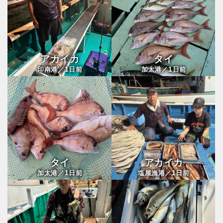
アカイカ
タイ
1
1
印南港／
日前
加太港／
日前
タイ
アカイカ
1
1
加太港／
日前
塩屋漁港／
日前