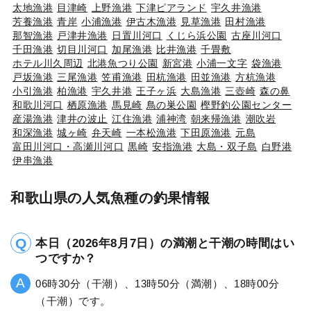
太地漁港
目津崎
上野漁港
下津ピアランド
宇久井漁港
芳養漁港
青岸
小浦漁港
伊古木漁港
見草漁港
田村漁港
那智漁港
戸津井漁港
日置川河口
くじら浜公園
古座川河口
千田漁港
切目川河口
加尾漁港
比井漁港
千畳敷
ホテル川久周辺
北港魚つり公園
新宮港
小浦一文字
袋漁港
戸坂漁港
三尾漁港
笠甫漁港
田杭漁港
田並漁港
方杭漁港
小引漁港
柏漁港
宇久井港
王子ヶ浜
大島漁港
三壺崎
森の鼻
和歌川河口
栖原漁港
馬見崎
鳥の巣公園
樫野釣公園センター
産湯漁港
津井の波止
江住漁港
浦神湾
朝来帰漁港
潮吹岩
和深漁港
城ヶ崎
弁天崎
一本松漁港
下田原漁港
元島
富田川河口・高瀬川河口
黒崎
安指漁港
大島・双子島
白野港
伊串漁港
和歌山県の人気魚種の釣果情報
本日（2026年8月7日）の満潮と干潮の時間はい
つですか？
06時30分（干潮）、13時50分（満潮）、18時00分
（干潮）です。