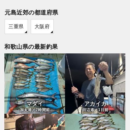
元島近郊の都道府県
三重県
大阪府
和歌山県の最新釣果
マダイ
アカイカ
7
1
加太港／
時間前
田辺港／
日前