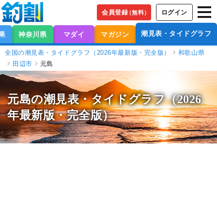
会員登録
ログイン
（無料）
潮見表・タイドグラフ
果
神奈川県
マダイ
マガジン
全国の潮見表・タイドグラフ（2026年最新版・完全版）
和歌山県
田辺市
元島
元島の潮見表
・タイドグラフ（2026
年最新版・完全版）