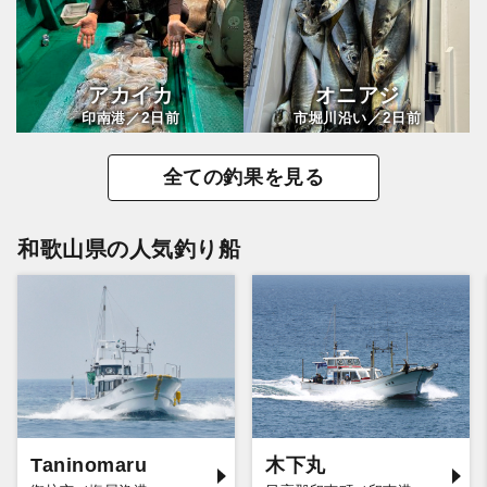
アカイカ
オニアジ
2
2
印南港／
日前
市堀川沿い／
日前
全ての釣果を見る
和歌山県の人気釣り船
Taninomaru
木下丸