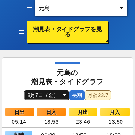
潮見表・タイドグラフを見
る
元島の
潮見表・タイドグラフ
長潮
月齢
23.7
日出
日入
月出
月入
05:14
18:53
23:46
13:50