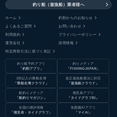
釣り船（遊漁船）業者様へ
ホーム
釣割からのお知らせ
よくあるご質問
お問い合わせ
利用規約
プライバシーポリシー
運営会社
採用情報
特定商取引法に基づく表記
釣り船予約アプリ
釣りメディア
「釣割アプリ」
「FISHINGJAPAN」
1秒記入の乗船名簿
改正遊漁船業法に対応
「乗船名簿クラウド」
「遊漁船クラウド」
船釣りメディア
潮見表アプリ
「船釣りマガジン」
「タイドグラフBI」
全国の潮汐情報
魚図鑑AIアプリ
「潮見表・タイドグラフ」
「マイAI」