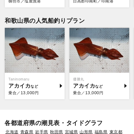
御坊市／塩屋漁港
日高郡印南町／印南港
和歌山県の人気船釣りプラン
Taninomaru
優勝丸
アカイカ
アカイカ
13,000
13,000
乗合／
円
乗合／
円
各都道府県の潮見表・タイドグラフ
北海道
青森県
岩手県
秋田県
宮城県
山形県
福島県
東京都