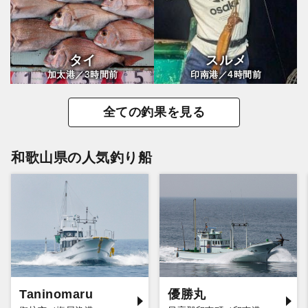
タイ
スルメ
3
4
加太港／
時間前
印南港／
時間前
全ての釣果を見る
和歌山県の人気釣り船
Taninomaru
優勝丸