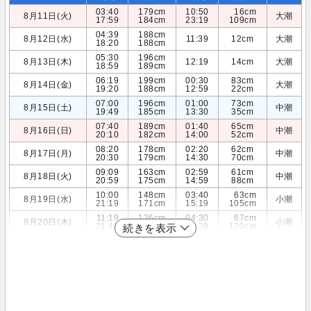
03:40
179cm
10:50
16cm
8月11日(火)
大潮
17:59
184cm
23:19
109cm
04:39
188cm
8月12日(水)
11:39
12cm
大潮
18:20
188cm
05:30
196cm
8月13日(木)
12:19
14cm
大潮
18:59
189cm
06:19
199cm
00:30
83cm
8月14日(金)
大潮
19:20
188cm
12:59
22cm
07:00
196cm
01:00
73cm
8月15日(土)
中潮
19:49
185cm
13:30
35cm
07:40
189cm
01:40
65cm
8月16日(日)
中潮
20:10
182cm
14:00
52cm
08:20
178cm
02:20
62cm
8月17日(月)
中潮
20:30
179cm
14:30
70cm
09:09
163cm
02:59
61cm
8月18日(火)
中潮
20:59
175cm
14:59
88cm
10:00
148cm
03:40
63cm
8月19日(水)
小潮
21:19
171cm
15:19
105cm
11:19
136cm
04:30
67cm
8月20日(木)
小潮
21:40
166cm
15:39
120cm
続きを表示