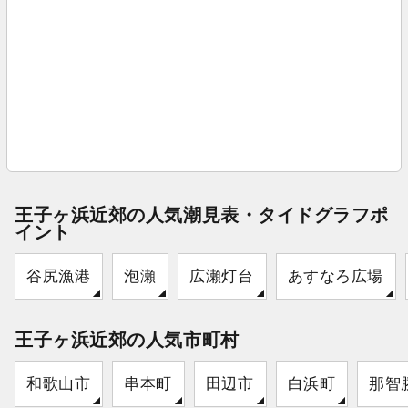
王子ヶ浜近郊の人気潮見表・タイドグラフポ
イント
谷尻漁港
泡瀬
広瀬灯台
あすなろ広場
王子ヶ浜近郊の人気市町村
和歌山市
串本町
田辺市
白浜町
那智