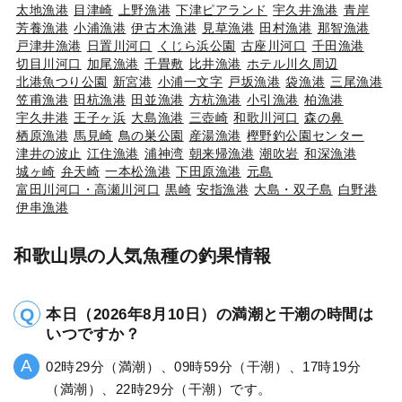
太地漁港
目津崎
上野漁港
下津ピアランド
宇久井漁港
青岸
芳養漁港
小浦漁港
伊古木漁港
見草漁港
田村漁港
那智漁港
戸津井漁港
日置川河口
くじら浜公園
古座川河口
千田漁港
切目川河口
加尾漁港
千畳敷
比井漁港
ホテル川久周辺
北港魚つり公園
新宮港
小浦一文字
戸坂漁港
袋漁港
三尾漁港
笠甫漁港
田杭漁港
田並漁港
方杭漁港
小引漁港
柏漁港
宇久井港
王子ヶ浜
大島漁港
三壺崎
和歌川河口
森の鼻
栖原漁港
馬見崎
鳥の巣公園
産湯漁港
樫野釣公園センター
津井の波止
江住漁港
浦神湾
朝来帰漁港
潮吹岩
和深漁港
城ヶ崎
弁天崎
一本松漁港
下田原漁港
元島
富田川河口・高瀬川河口
黒崎
安指漁港
大島・双子島
白野港
伊串漁港
和歌山県の人気魚種の釣果情報
本日（2026年8月10日）の満潮と干潮の時間は
いつですか？
02時29分（満潮）、09時59分（干潮）、17時19分
（満潮）、22時29分（干潮）です。