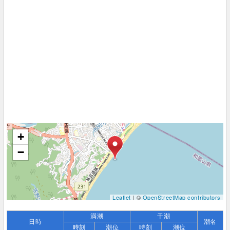
+
−
Leaflet
| ©
OpenStreetMap contributors
満潮
干潮
日時
潮名
時刻
潮位
時刻
潮位