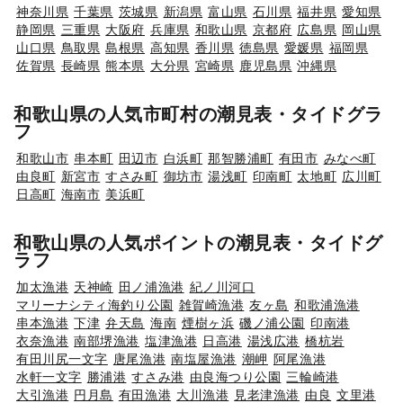
神奈川県
千葉県
茨城県
新潟県
富山県
石川県
福井県
愛知県
静岡県
三重県
大阪府
兵庫県
和歌山県
京都府
広島県
岡山県
山口県
鳥取県
島根県
高知県
香川県
徳島県
愛媛県
福岡県
佐賀県
長崎県
熊本県
大分県
宮崎県
鹿児島県
沖縄県
和歌山県の人気市町村の潮見表・タイドグラ
フ
和歌山市
串本町
田辺市
白浜町
那智勝浦町
有田市
みなべ町
由良町
新宮市
すさみ町
御坊市
湯浅町
印南町
太地町
広川町
日高町
海南市
美浜町
和歌山県の人気ポイントの潮見表・タイドグ
ラフ
加太漁港
天神崎
田ノ浦漁港
紀ノ川河口
マリーナシティ海釣り公園
雑賀崎漁港
友ヶ島
和歌浦漁港
串本漁港
下津
弁天島
海南
煙樹ヶ浜
磯ノ浦公園
印南港
衣奈漁港
南部堺漁港
塩津漁港
日高港
湯浅広港
橋杭岩
有田川尻一文字
唐尾漁港
南塩屋漁港
潮岬
阿尾漁港
水軒一文字
勝浦港
すさみ港
由良海つり公園
三輪崎港
大引漁港
円月島
有田漁港
大川漁港
見老津漁港
由良
文里港