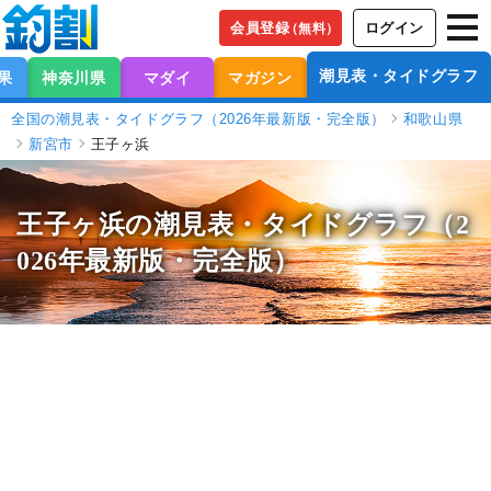
会員登録
ログイン
（無料）
潮見表・タイドグラフ
果
神奈川県
マダイ
マガジン
全国の潮見表・タイドグラフ（2026年最新版・完全版）
和歌山県
新宮市
王子ヶ浜
王子ヶ浜の潮見表
・タイドグラフ（2
026年最新版・完全版）