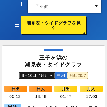
潮見表・タイドグラフを見
る
王子ヶ浜の
潮見表・タイドグラフ
中潮
月齢
26.7
日出
日入
月出
月入
05:13
18:48
01:47
17:03