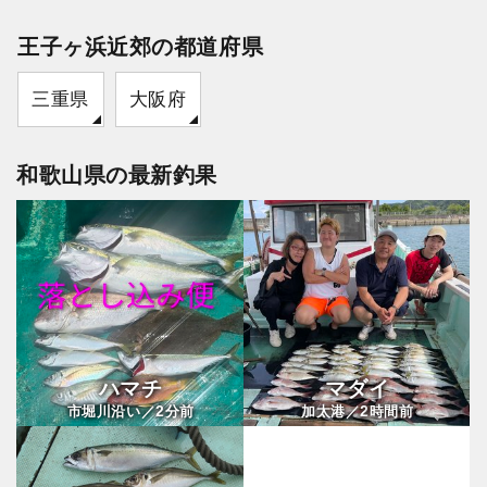
王子ヶ浜近郊の都道府県
三重県
大阪府
和歌山県の最新釣果
ハマチ
マダイ
2
2
市堀川沿い／
分前
加太港／
時間前