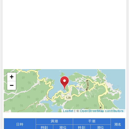
+
−
Leaflet
| ©
OpenStreetMap contributors
満潮
干潮
日時
潮名
時刻
潮位
時刻
潮位