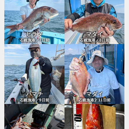
ヒラメ
マダイ
7
8
石鏡漁港／
日前
石鏡漁港／
日前
ハマチ
マダイ
9
11
石鏡漁港／
日前
石鏡漁港／
日前