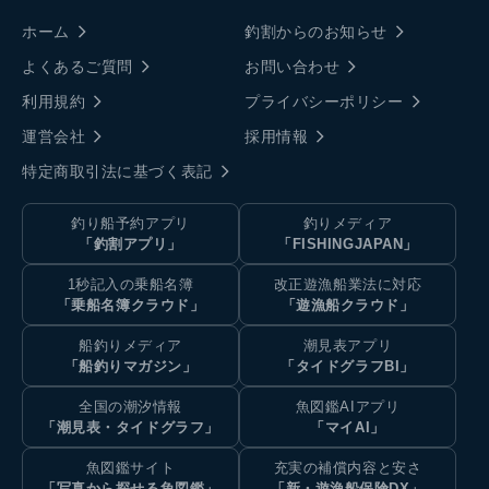
ホーム
釣割からのお知らせ
よくあるご質問
お問い合わせ
利用規約
プライバシーポリシー
運営会社
採用情報
特定商取引法に基づく表記
釣り船予約アプリ
釣りメディア
「釣割アプリ」
「FISHINGJAPAN」
1秒記入の乗船名簿
改正遊漁船業法に対応
「乗船名簿クラウド」
「遊漁船クラウド」
船釣りメディア
潮見表アプリ
「船釣りマガジン」
「タイドグラフBI」
全国の潮汐情報
魚図鑑AIアプリ
「潮見表・タイドグラフ」
「マイAI」
魚図鑑サイト
充実の補償内容と安さ
「写真から探せる魚図鑑」
「新・遊漁船保険DX」