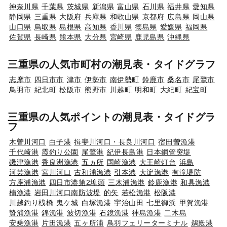
神奈川県
千葉県
茨城県
新潟県
富山県
石川県
福井県
愛知県
静岡県
三重県
大阪府
兵庫県
和歌山県
京都府
広島県
岡山県
山口県
鳥取県
島根県
高知県
香川県
徳島県
愛媛県
福岡県
佐賀県
長崎県
熊本県
大分県
宮崎県
鹿児島県
沖縄県
三重県の人気市町村の潮見表・タイドグラフ
志摩市
四日市市
津市
伊勢市
南伊勢町
鈴鹿市
桑名市
尾鷲市
鳥羽市
紀北町
松阪市
熊野市
川越町
明和町
大紀町
紀宝町
三重県の人気ポイントの潮見表・タイドグラ
フ
木曽川河口
白子港
揖斐川河口・長良川河口
宿田曽漁港
千代崎港
霞釣り公園
尾鷲港
紀伊長島港
日本鋼管突堤
磯津漁港
香良洲漁港
五ヵ所
国崎漁港
大王崎灯台
浜島
河芸漁港
宮川河口
古和浦漁港
引本港
大淀漁港
有滝堤防
方座浦漁港
四日市港第2埠頭
三木浦漁港
鈴鹿漁港
和具漁港
楠漁港
岩田川河口南防波堤
的矢
若松漁港
松阪港
川越釣り桟橋
鬼ケ城
白塚漁港
宇治山田
七里御浜
甲賀漁港
贄浦漁港
錦漁港
波切漁港
石鏡漁港
神島漁港
二木島
安乗漁港
片田漁港
五ヶ所浦
鳥羽フェリーターミナル
鵜殿港