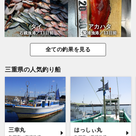
タイ
アカハタ
11
13
石鏡漁港／
日前
贄浦漁港／
日前
全ての釣果を見る
三重県の人気釣り船
三幸丸
はっしぃ丸