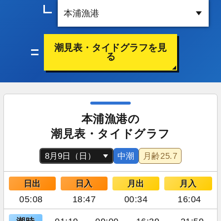
潮見表・タイドグラフを見
る
本浦漁港の
潮見表・タイドグラフ
中潮
月齢
25.7
日出
日入
月出
月入
05:08
18:47
00:34
16:04