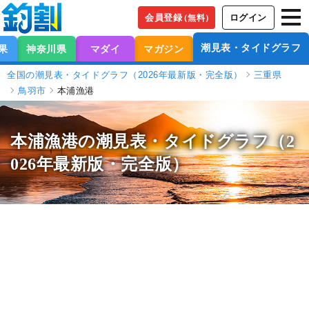
会員登録
ログイン
（無料）
潮見表・タイドグラフ
果
神奈川県
マダイ
マガジン
全国の潮見表・タイドグラフ（2026年最新版・完全版）
三重県
鳥羽市
本浦漁港
本浦漁港の潮見表
・タイドグラフ（2
026年最新版・完全版）