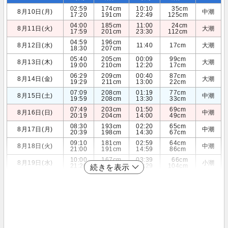
02:59
174cm
10:10
35cm
8月10日(月)
中潮
17:20
191cm
22:49
125cm
04:00
185cm
11:00
24cm
8月11日(火)
大潮
17:59
201cm
23:30
112cm
04:59
196cm
8月12日(水)
11:40
17cm
大潮
18:30
207cm
05:40
205cm
00:09
99cm
8月13日(木)
大潮
19:00
210cm
12:20
17cm
06:29
209cm
00:40
87cm
8月14日(金)
大潮
19:29
211cm
13:00
22cm
07:09
208cm
01:19
77cm
8月15日(土)
中潮
19:59
208cm
13:30
33cm
07:49
203cm
01:50
69cm
8月16日(日)
中潮
20:19
204cm
14:00
49cm
08:30
193cm
02:20
65cm
8月17日(月)
中潮
20:39
198cm
14:30
67cm
09:10
181cm
02:59
64cm
8月18日(火)
中潮
21:00
191cm
14:59
86cm
10:00
167cm
03:39
66cm
8月19日(水)
小潮
21:20
184cm
15:29
104cm
続きを表示