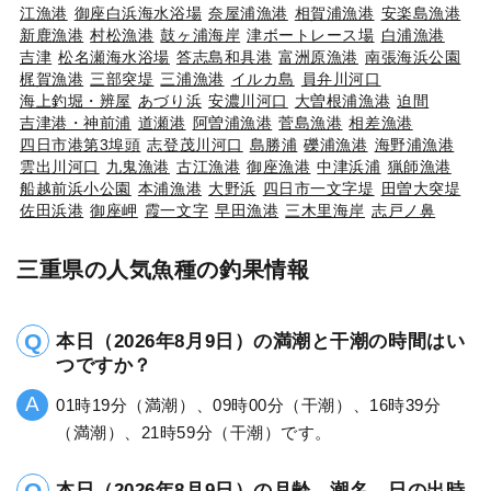
江漁港
御座白浜海水浴場
奈屋浦漁港
相賀浦漁港
安楽島漁港
新鹿漁港
村松漁港
鼓ヶ浦海岸
津ボートレース場
白浦漁港
吉津
松名瀬海水浴場
答志島和具港
富洲原漁港
南張海浜公園
梶賀漁港
三部突堤
三浦漁港
イルカ島
員弁川河口
海上釣堀・辨屋
あづり浜
安濃川河口
大曽根浦漁港
迫間
吉津港・神前浦
道瀬港
阿曽浦漁港
菅島漁港
相差漁港
四日市港第3埠頭
志登茂川河口
島勝浦
礫浦漁港
海野浦漁港
雲出川河口
九鬼漁港
古江漁港
御座漁港
中津浜浦
猟師漁港
船越前浜小公園
本浦漁港
大野浜
四日市一文字堤
田曽大突堤
佐田浜港
御座岬
霞一文字
早田漁港
三木里海岸
志戸ノ鼻
三重県の人気魚種の釣果情報
本日（2026年8月9日）の満潮と干潮の時間はい
つですか？
01時19分（満潮）、09時00分（干潮）、16時39分
（満潮）、21時59分（干潮）です。
本日（2026年8月9日）の月齢、潮名、日の出時