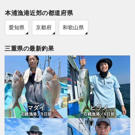
本浦漁港近郊の都道府県
愛知県
京都府
和歌山県
三重県の最新釣果
マダイ
ヒラメ
5
6
石鏡漁港／
日前
石鏡漁港／
日前