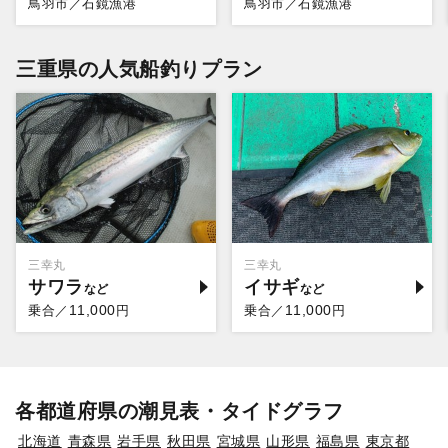
鳥羽市／石鏡漁港
鳥羽市／石鏡漁港
三重県の人気船釣りプラン
三幸丸
三幸丸
サワラ
イサギ
11,000
11,000
乗合／
円
乗合／
円
各都道府県の潮見表・タイドグラフ
北海道
青森県
岩手県
秋田県
宮城県
山形県
福島県
東京都