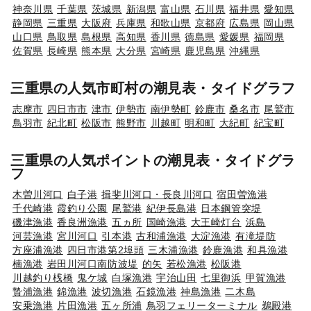
神奈川県
千葉県
茨城県
新潟県
富山県
石川県
福井県
愛知県
静岡県
三重県
大阪府
兵庫県
和歌山県
京都府
広島県
岡山県
山口県
鳥取県
島根県
高知県
香川県
徳島県
愛媛県
福岡県
佐賀県
長崎県
熊本県
大分県
宮崎県
鹿児島県
沖縄県
三重県の人気市町村の潮見表・タイドグラフ
志摩市
四日市市
津市
伊勢市
南伊勢町
鈴鹿市
桑名市
尾鷲市
鳥羽市
紀北町
松阪市
熊野市
川越町
明和町
大紀町
紀宝町
三重県の人気ポイントの潮見表・タイドグラ
フ
木曽川河口
白子港
揖斐川河口・長良川河口
宿田曽漁港
千代崎港
霞釣り公園
尾鷲港
紀伊長島港
日本鋼管突堤
磯津漁港
香良洲漁港
五ヵ所
国崎漁港
大王崎灯台
浜島
河芸漁港
宮川河口
引本港
古和浦漁港
大淀漁港
有滝堤防
方座浦漁港
四日市港第2埠頭
三木浦漁港
鈴鹿漁港
和具漁港
楠漁港
岩田川河口南防波堤
的矢
若松漁港
松阪港
川越釣り桟橋
鬼ケ城
白塚漁港
宇治山田
七里御浜
甲賀漁港
贄浦漁港
錦漁港
波切漁港
石鏡漁港
神島漁港
二木島
安乗漁港
片田漁港
五ヶ所浦
鳥羽フェリーターミナル
鵜殿港