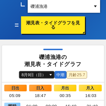
潮見表・タイドグラフを見
る
礫浦漁港の
潮見表・タイドグラフ
中潮
月齢
25.7
日出
日入
月出
月入
05:09
18:47
00:35
16:03