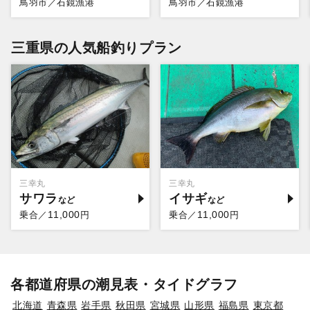
鳥羽市／石鏡漁港
鳥羽市／石鏡漁港
三重県の人気船釣りプラン
三幸丸
三幸丸
サワラ
イサギ
11,000
11,000
乗合／
円
乗合／
円
各都道府県の潮見表・タイドグラフ
北海道
青森県
岩手県
秋田県
宮城県
山形県
福島県
東京都