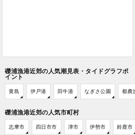
礫浦漁港近郊の人気潮見表・タイドグラフポ
イント
黄島
伊戸港
田牛港
なぎさ公園
都農
礫浦漁港近郊の人気市町村
志摩市
四日市市
津市
伊勢市
鈴鹿市