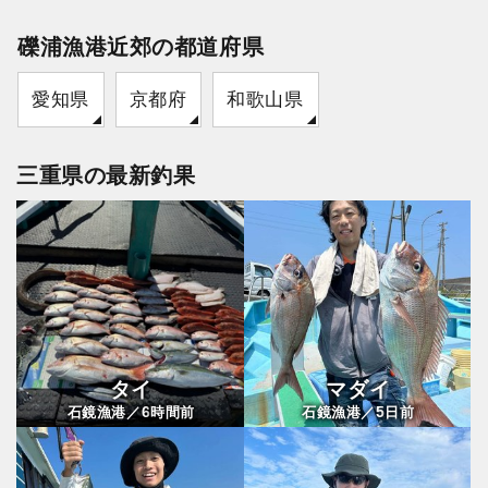
礫浦漁港近郊の都道府県
愛知県
京都府
和歌山県
三重県の最新釣果
タイ
マダイ
6
5
石鏡漁港／
時間前
石鏡漁港／
日前