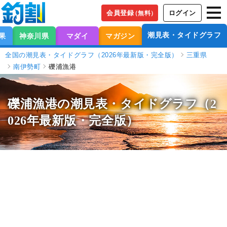
会員登録
ログイン
（無料）
潮見表・タイドグラフ
果
神奈川県
マダイ
マガジン
全国の潮見表・タイドグラフ（2026年最新版・完全版）
三重県
南伊勢町
礫浦漁港
礫浦漁港の潮見表
・タイドグラフ（2
026年最新版・完全版）