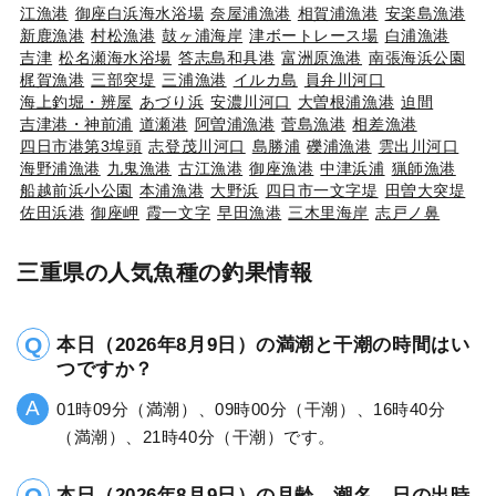
江漁港
御座白浜海水浴場
奈屋浦漁港
相賀浦漁港
安楽島漁港
新鹿漁港
村松漁港
鼓ヶ浦海岸
津ボートレース場
白浦漁港
吉津
松名瀬海水浴場
答志島和具港
富洲原漁港
南張海浜公園
梶賀漁港
三部突堤
三浦漁港
イルカ島
員弁川河口
海上釣堀・辨屋
あづり浜
安濃川河口
大曽根浦漁港
迫間
吉津港・神前浦
道瀬港
阿曽浦漁港
菅島漁港
相差漁港
四日市港第3埠頭
志登茂川河口
島勝浦
礫浦漁港
雲出川河口
海野浦漁港
九鬼漁港
古江漁港
御座漁港
中津浜浦
猟師漁港
船越前浜小公園
本浦漁港
大野浜
四日市一文字堤
田曽大突堤
佐田浜港
御座岬
霞一文字
早田漁港
三木里海岸
志戸ノ鼻
三重県の人気魚種の釣果情報
本日（2026年8月9日）の満潮と干潮の時間はい
つですか？
01時09分（満潮）、09時00分（干潮）、16時40分
（満潮）、21時40分（干潮）です。
本日（2026年8月9日）の月齢、潮名、日の出時