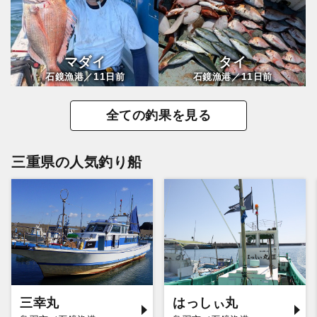
マダイ
タイ
11
11
石鏡漁港／
日前
石鏡漁港／
日前
全ての釣果を見る
三重県の人気釣り船
三幸丸
はっしぃ丸