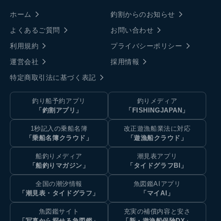
ホーム
釣割からのお知らせ
よくあるご質問
お問い合わせ
利用規約
プライバシーポリシー
運営会社
採用情報
特定商取引法に基づく表記
釣り船予約アプリ
釣りメディア
「釣割アプリ」
「FISHINGJAPAN」
1秒記入の乗船名簿
改正遊漁船業法に対応
「乗船名簿クラウド」
「遊漁船クラウド」
船釣りメディア
潮見表アプリ
「船釣りマガジン」
「タイドグラフBI」
全国の潮汐情報
魚図鑑AIアプリ
「潮見表・タイドグラフ」
「マイAI」
魚図鑑サイト
充実の補償内容と安さ
「写真から探せる魚図鑑」
「新・遊漁船保険DX」