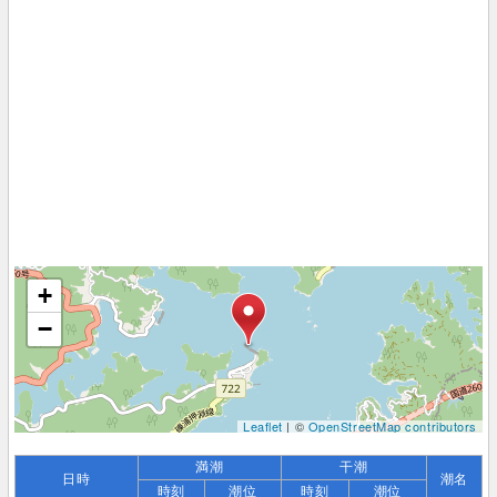
+
−
Leaflet
| ©
OpenStreetMap contributors
満潮
干潮
日時
潮名
時刻
潮位
時刻
潮位