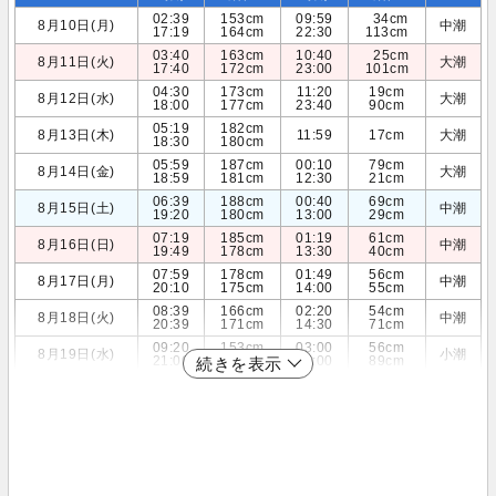
02:39
153cm
09:59
34cm
8月10日(月)
中潮
17:19
164cm
22:30
113cm
03:40
163cm
10:40
25cm
8月11日(火)
大潮
17:40
172cm
23:00
101cm
04:30
173cm
11:20
19cm
8月12日(水)
大潮
18:00
177cm
23:40
90cm
05:19
182cm
8月13日(木)
11:59
17cm
大潮
18:30
180cm
05:59
187cm
00:10
79cm
8月14日(金)
大潮
18:59
181cm
12:30
21cm
06:39
188cm
00:40
69cm
8月15日(土)
中潮
19:20
180cm
13:00
29cm
07:19
185cm
01:19
61cm
8月16日(日)
中潮
19:49
178cm
13:30
40cm
07:59
178cm
01:49
56cm
8月17日(月)
中潮
20:10
175cm
14:00
55cm
08:39
166cm
02:20
54cm
8月18日(火)
中潮
20:39
171cm
14:30
71cm
09:20
153cm
03:00
56cm
8月19日(水)
小潮
21:00
166cm
15:00
89cm
続きを表示