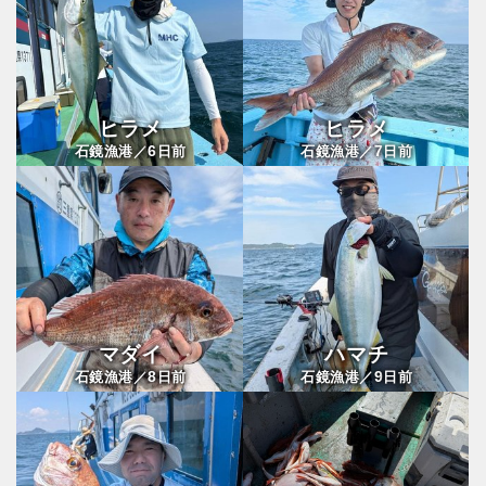
ヒラメ
ヒラメ
6
7
石鏡漁港／
日前
石鏡漁港／
日前
マダイ
ハマチ
8
9
石鏡漁港／
日前
石鏡漁港／
日前