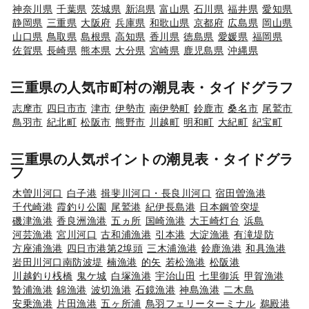
神奈川県
千葉県
茨城県
新潟県
富山県
石川県
福井県
愛知県
静岡県
三重県
大阪府
兵庫県
和歌山県
京都府
広島県
岡山県
山口県
鳥取県
島根県
高知県
香川県
徳島県
愛媛県
福岡県
佐賀県
長崎県
熊本県
大分県
宮崎県
鹿児島県
沖縄県
三重県の人気市町村の潮見表・タイドグラフ
志摩市
四日市市
津市
伊勢市
南伊勢町
鈴鹿市
桑名市
尾鷲市
鳥羽市
紀北町
松阪市
熊野市
川越町
明和町
大紀町
紀宝町
三重県の人気ポイントの潮見表・タイドグラ
フ
木曽川河口
白子港
揖斐川河口・長良川河口
宿田曽漁港
千代崎港
霞釣り公園
尾鷲港
紀伊長島港
日本鋼管突堤
磯津漁港
香良洲漁港
五ヵ所
国崎漁港
大王崎灯台
浜島
河芸漁港
宮川河口
古和浦漁港
引本港
大淀漁港
有滝堤防
方座浦漁港
四日市港第2埠頭
三木浦漁港
鈴鹿漁港
和具漁港
岩田川河口南防波堤
楠漁港
的矢
若松漁港
松阪港
川越釣り桟橋
鬼ケ城
白塚漁港
宇治山田
七里御浜
甲賀漁港
贄浦漁港
錦漁港
波切漁港
石鏡漁港
神島漁港
二木島
安乗漁港
片田漁港
五ヶ所浦
鳥羽フェリーターミナル
鵜殿港