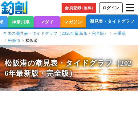
会員登録
ログイン
（無料）
潮見表・タイドグラフ
果
神奈川県
マダイ
マガジン
全国の潮見表・タイドグラフ（2026年最新版・完全版）
三重県
松阪市
松阪港
松阪港の潮見表
・タイドグラフ（202
6年最新版・完全版）