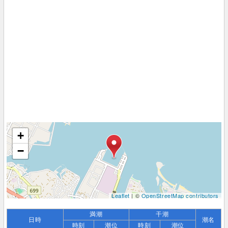
+
−
Leaflet
| ©
OpenStreetMap contributors
満潮
干潮
日時
潮名
時刻
潮位
時刻
潮位