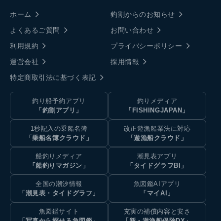
ホーム
釣割からのお知らせ
よくあるご質問
お問い合わせ
利用規約
プライバシーポリシー
運営会社
採用情報
特定商取引法に基づく表記
釣り船予約アプリ
釣りメディア
「釣割アプリ」
「FISHINGJAPAN」
1秒記入の乗船名簿
改正遊漁船業法に対応
「乗船名簿クラウド」
「遊漁船クラウド」
船釣りメディア
潮見表アプリ
「船釣りマガジン」
「タイドグラフBI」
全国の潮汐情報
魚図鑑AIアプリ
「潮見表・タイドグラフ」
「マイAI」
魚図鑑サイト
充実の補償内容と安さ
「写真から探せる魚図鑑」
「新・遊漁船保険DX」