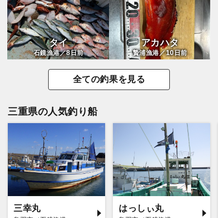
タイ
アカハタ
8
10
石鏡漁港／
日前
贄浦漁港／
日前
全ての釣果を見る
三重県の人気釣り船
三幸丸
はっしぃ丸