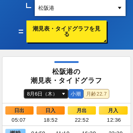
潮見表・タイドグラフを見
る
松阪港の
潮見表・タイドグラフ
小潮
月齢
22.7
日出
日入
月出
月入
05:07
18:52
22:52
12:36