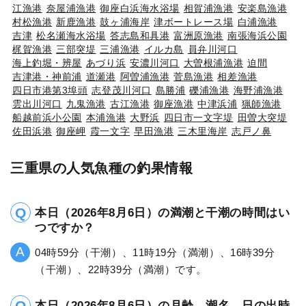
江漁港
奈屋浦漁港
御座白浜海水浴場
相賀浦漁港
安楽島漁港
村松漁港
新鹿漁港
鼓ヶ浦海岸
津ボートレース場
白浦漁港
吉津
松名瀬海水浴場
答志島和具港
富洲原漁港
南張海浜公園
梶賀漁港
三部突堤
三浦漁港
イルカ島
員弁川河口
海上釣堀・辨屋
あづり浜
安濃川河口
大曽根浦漁港
迫間
吉津港・神前浦
道瀬港
阿曽浦漁港
菅島漁港
相差漁港
四日市港第3埠頭
志登茂川河口
島勝浦
礫浦漁港
海野浦漁港
雲出川河口
九鬼漁港
古江漁港
御座漁港
中津浜浦
猟師漁港
船越前浜小公園
本浦漁港
大野浜
四日市一文字堤
田曽大突堤
佐田浜港
御座岬
霞一文字
早田漁港
三木里海岸
志戸ノ鼻
三重県の人気魚種の釣果情報
本日（2026年8月6日）の満潮と干潮の時間はい
つですか？
04時59分（干潮）、11時19分（満潮）、16時39分
（干潮）、22時39分（満潮）です。
本日（2026年8月6日）の月齢、潮名、日の出時