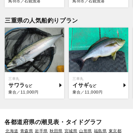
鳥羽市／石鏡漁港
鳥羽市／石鏡漁港
三重県の人気船釣りプラン
三幸丸
三幸丸
サワラ
イサギ
11,000
11,000
乗合／
円
乗合／
円
各都道府県の潮見表・タイドグラフ
北海道
青森県
岩手県
秋田県
宮城県
山形県
福島県
東京都