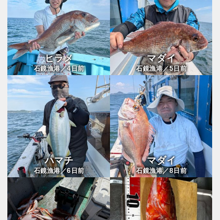
ヒラメ
マダイ
4
5
石鏡漁港／
日前
石鏡漁港／
日前
ハマチ
マダイ
6
8
石鏡漁港／
日前
石鏡漁港／
日前