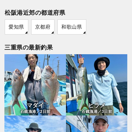
松阪港近郊の都道府県
愛知県
京都府
和歌山県
三重県の最新釣果
マダイ
ヒラメ
2
3
石鏡漁港／
日前
石鏡漁港／
日前