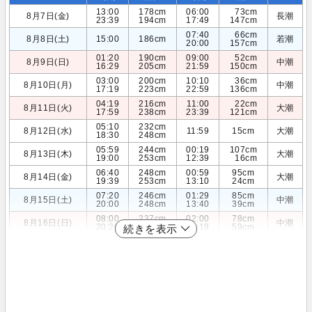
13:00
178cm
06:00
73cm
8月7日(金)
長潮
23:39
194cm
17:49
147cm
07:40
66cm
8月8日(土)
15:00
186cm
若潮
20:00
157cm
01:20
190cm
09:00
52cm
8月9日(日)
中潮
16:29
205cm
21:59
150cm
03:00
200cm
10:10
36cm
8月10日(月)
中潮
17:19
223cm
22:59
136cm
04:19
216cm
11:00
22cm
8月11日(火)
大潮
17:59
238cm
23:39
121cm
05:10
232cm
8月12日(水)
11:59
15cm
大潮
18:30
248cm
05:59
244cm
00:19
107cm
8月13日(木)
大潮
19:00
253cm
12:39
16cm
06:40
248cm
00:59
95cm
8月14日(金)
大潮
19:39
253cm
13:10
24cm
07:20
246cm
01:29
85cm
8月15日(土)
中潮
20:00
248cm
13:40
39cm
08:00
237cm
02:00
78cm
8月16日(日)
中潮
20:20
241cm
14:19
59cm
続きを表示