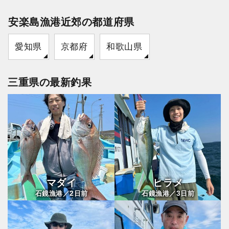
安楽島漁港近郊の都道府県
愛知県
京都府
和歌山県
三重県の最新釣果
マダイ
ヒラメ
2
3
石鏡漁港／
日前
石鏡漁港／
日前