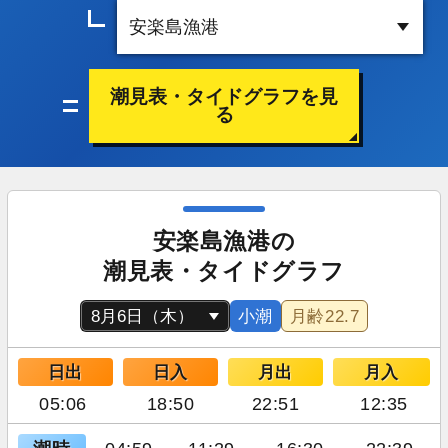
潮見表・タイドグラフを見
る
安楽島漁港の
潮見表・タイドグラフ
小潮
月齢
22.7
日出
日入
月出
月入
05:06
18:50
22:51
12:35