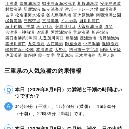
江漁港
奈屋浦漁港
御座白浜海水浴場
相賀浦漁港
安楽島漁港
村松漁港
新鹿漁港
鼓ヶ浦海岸
津ボートレース場
白浦漁港
吉津
松名瀬海水浴場
答志島和具港
富洲原漁港
南張海浜公園
梶賀漁港
三部突堤
三浦漁港
イルカ島
員弁川河口
海上釣堀・辨屋
あづり浜
安濃川河口
大曽根浦漁港
迫間
吉津港・神前浦
道瀬港
阿曽浦漁港
菅島漁港
相差漁港
四日市港第3埠頭
志登茂川河口
島勝浦
礫浦漁港
海野浦漁港
雲出川河口
九鬼漁港
古江漁港
御座漁港
中津浜浦
猟師漁港
船越前浜小公園
本浦漁港
大野浜
四日市一文字堤
田曽大突堤
佐田浜港
御座岬
霞一文字
早田漁港
三木里海岸
志戸ノ鼻
三重県の人気魚種の釣果情報
本日（2026年8月6日）の満潮と干潮の時間はい
つですか？
04時59分（干潮）、11時29分（満潮）、16時30分
（干潮）、22時39分（満潮）です。
本日（2026年8月6日）の月齢、潮名、日の出時