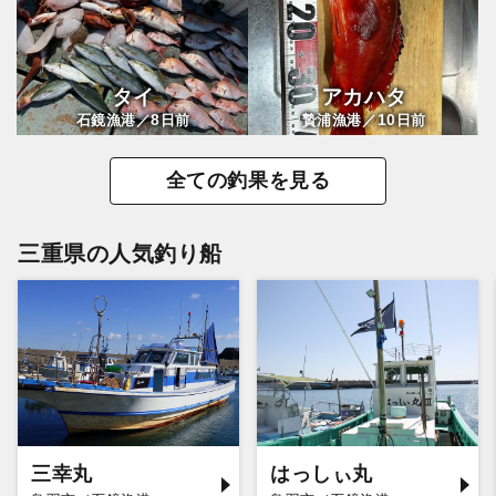
タイ
アカハタ
8
10
石鏡漁港／
日前
贄浦漁港／
日前
全ての釣果を見る
三重県の人気釣り船
三幸丸
はっしぃ丸