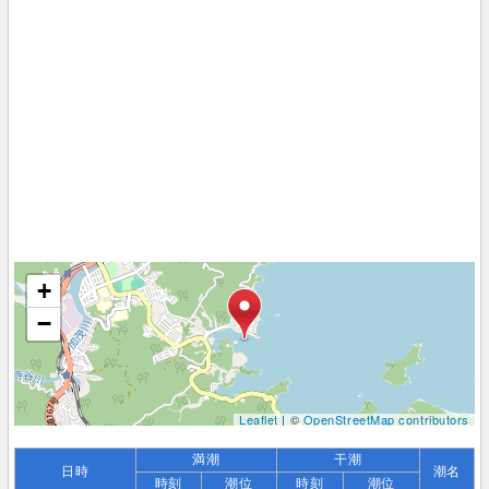
+
−
Leaflet
| ©
OpenStreetMap contributors
満潮
干潮
日時
潮名
時刻
潮位
時刻
潮位