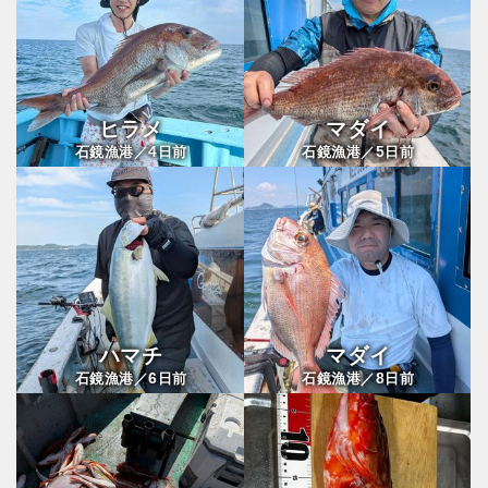
ヒラメ
マダイ
4
5
石鏡漁港／
日前
石鏡漁港／
日前
ハマチ
マダイ
6
8
石鏡漁港／
日前
石鏡漁港／
日前