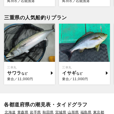
鳥羽市／石鏡漁港
鳥羽市／石鏡漁港
三重県の人気船釣りプラン
三幸丸
三幸丸
サワラ
イサギ
11,000
11,000
乗合／
円
乗合／
円
各都道府県の潮見表・タイドグラフ
北海道
青森県
岩手県
秋田県
宮城県
山形県
福島県
東京都