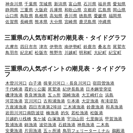
神奈川県
千葉県
茨城県
新潟県
富山県
石川県
福井県
愛知県
静岡県
三重県
大阪府
兵庫県
和歌山県
京都府
広島県
岡山県
山口県
鳥取県
島根県
高知県
香川県
徳島県
愛媛県
福岡県
佐賀県
長崎県
熊本県
大分県
宮崎県
鹿児島県
沖縄県
三重県の人気市町村の潮見表・タイドグラフ
志摩市
四日市市
津市
伊勢市
南伊勢町
鈴鹿市
桑名市
尾鷲市
鳥羽市
紀北町
松阪市
熊野市
川越町
明和町
大紀町
紀宝町
三重県の人気ポイントの潮見表・タイドグラ
フ
木曽川河口
白子港
揖斐川河口・長良川河口
宿田曽漁港
千代崎港
霞釣り公園
尾鷲港
紀伊長島港
日本鋼管突堤
磯津漁港
香良洲漁港
五ヵ所
国崎漁港
大王崎灯台
浜島
河芸漁港
宮川河口
古和浦漁港
引本港
大淀漁港
有滝堤防
方座浦漁港
四日市港第2埠頭
三木浦漁港
鈴鹿漁港
和具漁港
岩田川河口南防波堤
楠漁港
的矢
若松漁港
松阪港
川越釣り桟橋
鬼ケ城
白塚漁港
宇治山田
七里御浜
甲賀漁港
贄浦漁港
錦漁港
波切漁港
石鏡漁港
神島漁港
二木島
安乗漁港
片田漁港
五ヶ所浦
鳥羽フェリーターミナル
鵜殿港