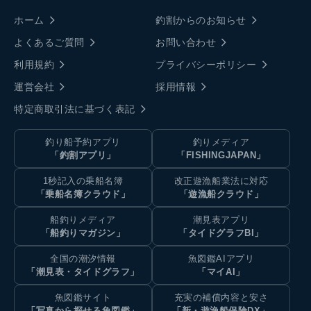
ホーム
釣割からのお知らせ
よくあるご質問
お問い合わせ
利用規約
プライバシーポリシー
運営会社
採用情報
特定商取引法に基づく表記
釣り船予約アプリ
釣りメディア
「釣割アプリ」
「FISHINGJAPAN」
1秒記入の乗船名簿
改正遊漁船業法に対応
「乗船名簿クラウド」
「遊漁船クラウド」
船釣りメディア
潮見表アプリ
「船釣りマガジン」
「タイドグラフBI」
全国の潮汐情報
魚図鑑AIアプリ
「潮見表・タイドグラフ」
「マイAI」
魚図鑑サイト
充実の補償内容と安さ
「写真から探せる魚図鑑」
「新・遊漁船保険DX」