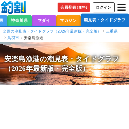
会員登録
ログイン
（無料）
潮見表・タイドグラフ
果
神奈川県
マダイ
マガジン
全国の潮見表・タイドグラフ（2026年最新版・完全版）
三重県
鳥羽市
安楽島漁港
安楽島漁港の潮見表
・タイドグラフ
（2026年最新版・完全版）