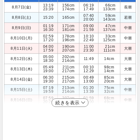
13:19
156cm
06:19
66cm
8月7日(金)
長潮
23:39
174cm
17:49
133cm
07:40
59cm
8月8日(土)
15:20
165cm
若潮
20:00
143cm
01:19
171cm
09:00
47cm
8月9日(日)
中潮
16:30
181cm
21:59
137cm
02:59
178cm
10:10
33cm
8月10日(月)
中潮
17:20
196cm
22:49
125cm
04:00
190cm
11:00
21cm
8月11日(火)
大潮
17:59
207cm
23:30
111cm
05:00
202cm
8月12日(水)
11:49
14cm
大潮
18:30
214cm
05:49
211cm
00:10
98cm
8月13日(木)
大潮
19:00
217cm
12:29
14cm
06:30
215cm
00:49
85cm
8月14日(金)
大潮
19:30
217cm
13:00
20cm
07:19
213cm
01:20
75cm
8月15日(土)
中潮
19:59
214cm
13:39
32cm
07:59
207cm
01:59
68cm
8月16日(日)
中潮
20:20
209cm
14:00
49cm
続きを表示