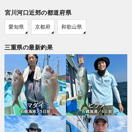
宮川河口近郊の都道府県
愛知県
京都府
和歌山県
三重県の最新釣果
マダイ
ヒラメ
5
6
石鏡漁港／
日前
石鏡漁港／
日前