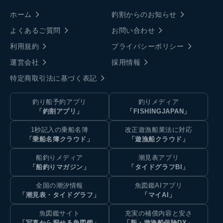
ホーム
釣割からのお知らせ
よくあるご質問
お問い合わせ
利用規約
プライバシーポリシー
運営会社
採用情報
特定商取引法に基づく表記
釣り船予約アプリ
釣りメディア
「釣割アプリ」
「FISHINGJAPAN」
1秒記入の乗船名簿
改正遊漁船業法に対応
「乗船名簿クラウド」
「遊漁船クラウド」
船釣りメディア
潮見表アプリ
「船釣りマガジン」
「タイドグラフBI」
全国の潮汐情報
魚図鑑AIアプリ
「潮見表・タイドグラフ」
「マイAI」
魚図鑑サイト
充実の補償内容と安さ
「写真から探せる魚図鑑」
「新・遊漁船保険DX」