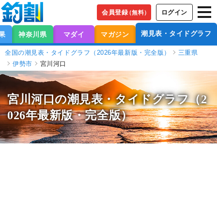
会員登録
ログイン
（無料）
潮見表・タイドグラフ
果
神奈川県
マダイ
マガジン
全国の潮見表・タイドグラフ（2026年最新版・完全版）
三重県
伊勢市
宮川河口
宮川河口の潮見表
・タイドグラフ（2
026年最新版・完全版）