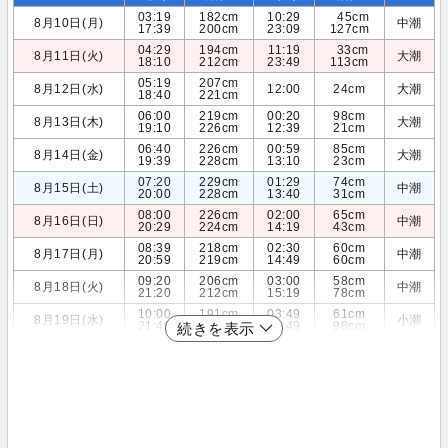
03:19
182cm
10:29
45cm
8月10日(月)
中潮
17:39
200cm
23:09
127cm
04:29
194cm
11:19
33cm
8月11日(火)
大潮
18:10
212cm
23:49
113cm
05:19
207cm
8月12日(水)
12:00
24cm
大潮
18:40
221cm
06:00
219cm
00:20
98cm
8月13日(木)
大潮
19:10
226cm
12:39
21cm
06:40
226cm
00:59
85cm
8月14日(金)
大潮
19:39
228cm
13:10
23cm
07:20
229cm
01:29
74cm
8月15日(土)
中潮
20:00
228cm
13:40
31cm
08:00
226cm
02:00
65cm
8月16日(日)
中潮
20:29
224cm
14:19
43cm
08:39
218cm
02:30
60cm
8月17日(月)
中潮
20:59
219cm
14:49
60cm
09:20
206cm
03:00
58cm
8月18日(火)
中潮
21:20
212cm
15:19
78cm
10:00
191cm
03:49
61cm
8月19日(水)
小潮
21:49
203cm
15:49
98cm
続きを表示