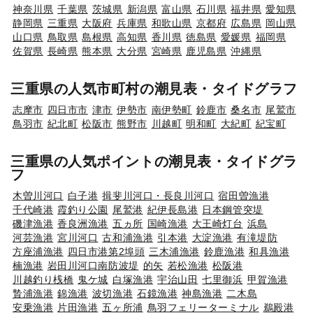
神奈川県
千葉県
茨城県
新潟県
富山県
石川県
福井県
愛知県
静岡県
三重県
大阪府
兵庫県
和歌山県
京都府
広島県
岡山県
山口県
鳥取県
島根県
高知県
香川県
徳島県
愛媛県
福岡県
佐賀県
長崎県
熊本県
大分県
宮崎県
鹿児島県
沖縄県
三重県の人気市町村の潮見表・タイドグラフ
志摩市
四日市市
津市
伊勢市
南伊勢町
鈴鹿市
桑名市
尾鷲市
鳥羽市
紀北町
松阪市
熊野市
川越町
明和町
大紀町
紀宝町
三重県の人気ポイントの潮見表・タイドグラ
フ
木曽川河口
白子港
揖斐川河口・長良川河口
宿田曽漁港
千代崎港
霞釣り公園
尾鷲港
紀伊長島港
日本鋼管突堤
磯津漁港
香良洲漁港
五ヵ所
国崎漁港
大王崎灯台
浜島
河芸漁港
宮川河口
古和浦漁港
引本港
大淀漁港
有滝堤防
方座浦漁港
四日市港第2埠頭
三木浦漁港
鈴鹿漁港
和具漁港
楠漁港
岩田川河口南防波堤
的矢
若松漁港
松阪港
川越釣り桟橋
鬼ケ城
白塚漁港
宇治山田
七里御浜
甲賀漁港
贄浦漁港
錦漁港
波切漁港
石鏡漁港
神島漁港
二木島
安乗漁港
片田漁港
五ヶ所浦
鳥羽フェリーターミナル
鵜殿港