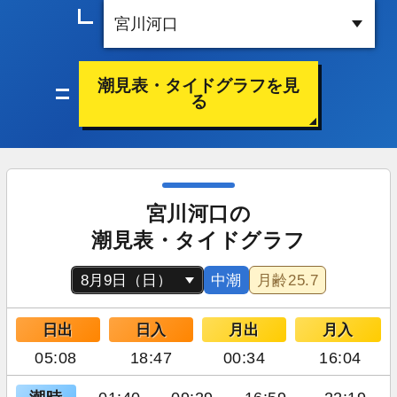
潮見表・タイドグラフを見
る
宮川河口の
潮見表・タイドグラフ
中潮
月齢
25.7
日出
日入
月出
月入
05:08
18:47
00:34
16:04