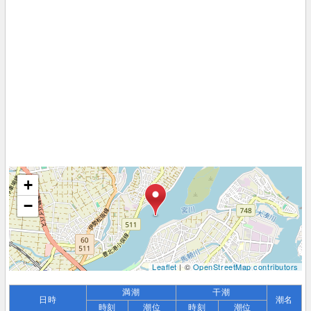
+
−
Leaflet
| ©
OpenStreetMap contributors
満潮
干潮
日時
潮名
時刻
潮位
時刻
潮位