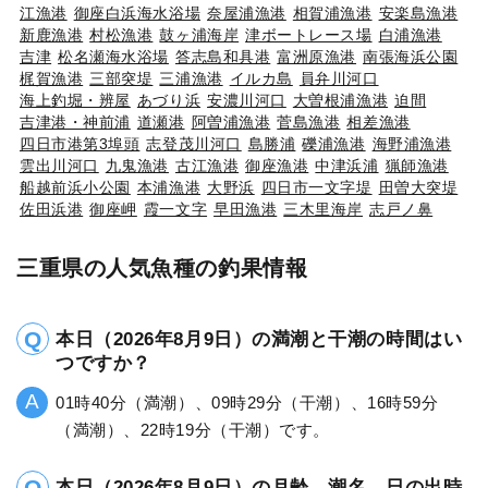
江漁港
御座白浜海水浴場
奈屋浦漁港
相賀浦漁港
安楽島漁港
新鹿漁港
村松漁港
鼓ヶ浦海岸
津ボートレース場
白浦漁港
吉津
松名瀬海水浴場
答志島和具港
富洲原漁港
南張海浜公園
梶賀漁港
三部突堤
三浦漁港
イルカ島
員弁川河口
海上釣堀・辨屋
あづり浜
安濃川河口
大曽根浦漁港
迫間
吉津港・神前浦
道瀬港
阿曽浦漁港
菅島漁港
相差漁港
四日市港第3埠頭
志登茂川河口
島勝浦
礫浦漁港
海野浦漁港
雲出川河口
九鬼漁港
古江漁港
御座漁港
中津浜浦
猟師漁港
船越前浜小公園
本浦漁港
大野浜
四日市一文字堤
田曽大突堤
佐田浜港
御座岬
霞一文字
早田漁港
三木里海岸
志戸ノ鼻
三重県の人気魚種の釣果情報
本日（2026年8月9日）の満潮と干潮の時間はい
つですか？
01時40分（満潮）、09時29分（干潮）、16時59分
（満潮）、22時19分（干潮）です。
本日（2026年8月9日）の月齢、潮名、日の出時