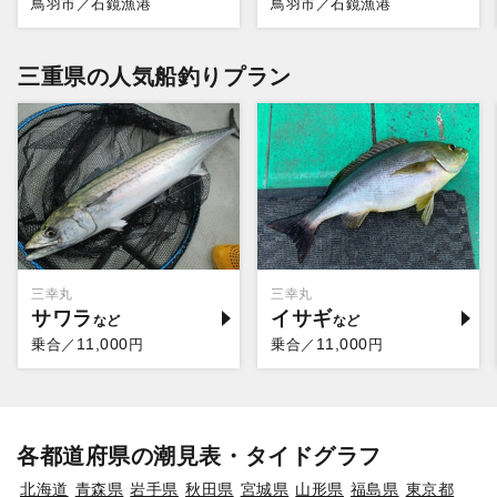
鳥羽市／石鏡漁港
鳥羽市／石鏡漁港
三重県の人気船釣りプラン
三幸丸
三幸丸
サワラ
イサギ
11,000
11,000
乗合／
円
乗合／
円
各都道府県の潮見表・タイドグラフ
北海道
青森県
岩手県
秋田県
宮城県
山形県
福島県
東京都