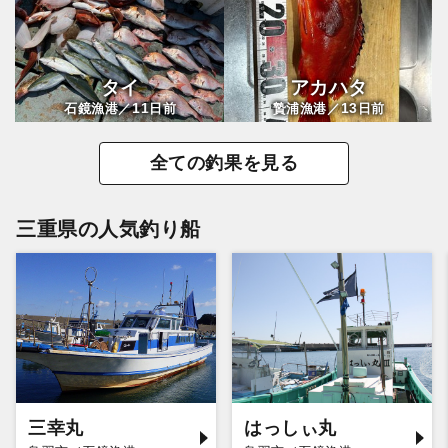
タイ
アカハタ
11
13
石鏡漁港／
日前
贄浦漁港／
日前
全ての釣果を見る
三重県の人気釣り船
三幸丸
はっしぃ丸