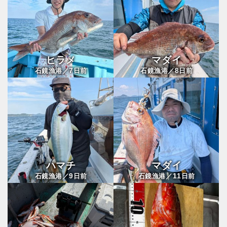
ヒラメ
マダイ
7
8
石鏡漁港／
日前
石鏡漁港／
日前
ハマチ
マダイ
9
11
石鏡漁港／
日前
石鏡漁港／
日前