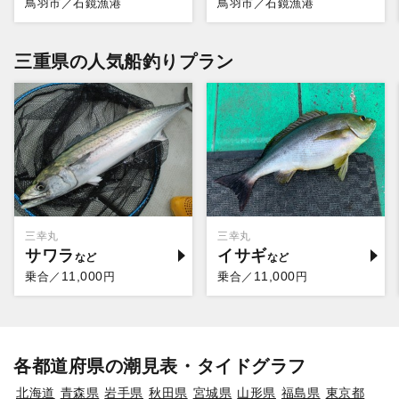
鳥羽市／石鏡漁港
鳥羽市／石鏡漁港
三重県の人気船釣りプラン
三幸丸
三幸丸
サワラ
イサギ
11,000
11,000
乗合／
円
乗合／
円
各都道府県の潮見表・タイドグラフ
北海道
青森県
岩手県
秋田県
宮城県
山形県
福島県
東京都