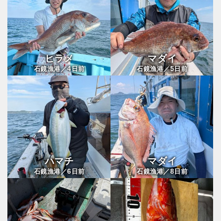
ヒラメ
マダイ
4
5
石鏡漁港／
日前
石鏡漁港／
日前
ハマチ
マダイ
6
8
石鏡漁港／
日前
石鏡漁港／
日前