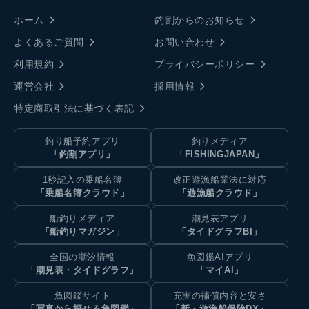
ホーム
釣割からのお知らせ
よくあるご質問
お問い合わせ
利用規約
プライバシーポリシー
運営会社
採用情報
特定商取引法に基づく表記
釣り船予約アプリ
釣りメディア
「釣割アプリ」
「FISHINGJAPAN」
1秒記入の乗船名簿
改正遊漁船業法に対応
「乗船名簿クラウド」
「遊漁船クラウド」
船釣りメディア
潮見表アプリ
「船釣りマガジン」
「タイドグラフBI」
全国の潮汐情報
魚図鑑AIアプリ
「潮見表・タイドグラフ」
「マイAI」
魚図鑑サイト
充実の補償内容と安さ
「写真から探せる魚図鑑」
「新・遊漁船保険DX」