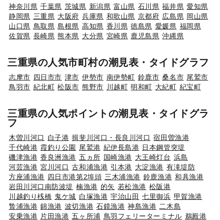
神奈川県
千葉県
茨城県
新潟県
富山県
石川県
福井県
愛知県
静岡県
三重県
大阪府
兵庫県
和歌山県
京都府
広島県
岡山県
山口県
鳥取県
島根県
高知県
香川県
徳島県
愛媛県
福岡県
佐賀県
長崎県
熊本県
大分県
宮崎県
鹿児島県
沖縄県
三重県の人気市町村の潮見表・タイドグラフ
志摩市
四日市市
津市
伊勢市
南伊勢町
鈴鹿市
桑名市
尾鷲市
鳥羽市
紀北町
松阪市
熊野市
川越町
明和町
大紀町
紀宝町
三重県の人気ポイントの潮見表・タイドグラ
フ
木曽川河口
白子港
揖斐川河口・長良川河口
宿田曽漁港
千代崎港
霞釣り公園
尾鷲港
紀伊長島港
日本鋼管突堤
磯津漁港
香良洲漁港
五ヵ所
国崎漁港
大王崎灯台
浜島
河芸漁港
宮川河口
古和浦漁港
引本港
大淀漁港
有滝堤防
方座浦漁港
四日市港第2埠頭
三木浦漁港
鈴鹿漁港
和具漁港
岩田川河口南防波堤
楠漁港
的矢
若松漁港
松阪港
川越釣り桟橋
鬼ケ城
白塚漁港
宇治山田
七里御浜
甲賀漁港
贄浦漁港
錦漁港
波切漁港
石鏡漁港
神島漁港
二木島
安乗漁港
片田漁港
五ヶ所浦
鳥羽フェリーターミナル
鵜殿港