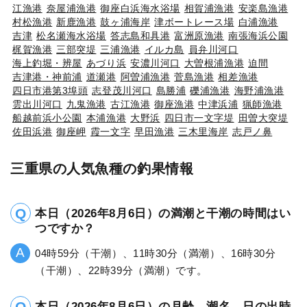
江漁港
奈屋浦漁港
御座白浜海水浴場
相賀浦漁港
安楽島漁港
村松漁港
新鹿漁港
鼓ヶ浦海岸
津ボートレース場
白浦漁港
吉津
松名瀬海水浴場
答志島和具港
富洲原漁港
南張海浜公園
梶賀漁港
三部突堤
三浦漁港
イルカ島
員弁川河口
海上釣堀・辨屋
あづり浜
安濃川河口
大曽根浦漁港
迫間
吉津港・神前浦
道瀬港
阿曽浦漁港
菅島漁港
相差漁港
四日市港第3埠頭
志登茂川河口
島勝浦
礫浦漁港
海野浦漁港
雲出川河口
九鬼漁港
古江漁港
御座漁港
中津浜浦
猟師漁港
船越前浜小公園
本浦漁港
大野浜
四日市一文字堤
田曽大突堤
佐田浜港
御座岬
霞一文字
早田漁港
三木里海岸
志戸ノ鼻
三重県の人気魚種の釣果情報
本日（2026年8月6日）の満潮と干潮の時間はい
つですか？
04時59分（干潮）、11時30分（満潮）、16時30分
（干潮）、22時39分（満潮）です。
本日（2026年8月6日）の月齢、潮名、日の出時