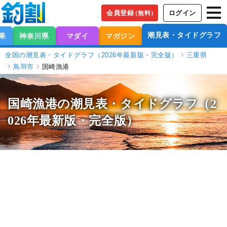
会員登録
ログイン
（無料）
潮見表・タイドグラフ
果
神奈川県
マダイ
マガジン
全国の潮見表・タイドグラフ（2026年最新版・完全版）
三重県
鳥羽市
国崎漁港
国崎漁港の潮見表
・タイドグラフ（2
026年最新版・完全版）