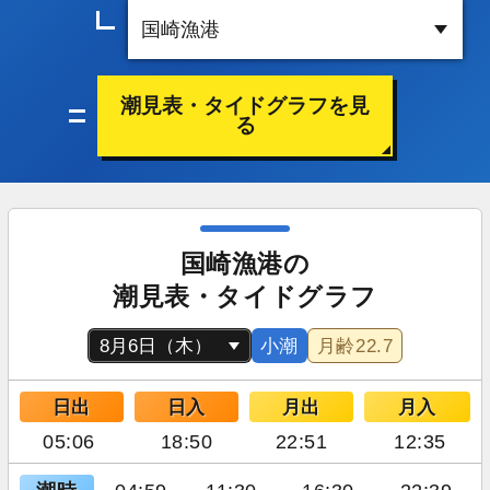
潮見表・タイドグラフを見
る
国崎漁港の
潮見表・タイドグラフ
小潮
月齢
22.7
日出
日入
月出
月入
05:06
18:50
22:51
12:35