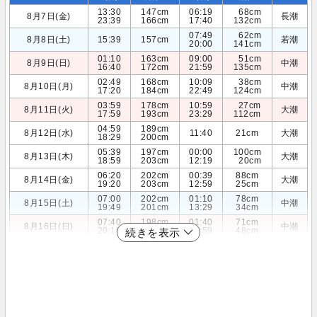
13:30
147cm
06:19
68cm
8月7日(金)
長潮
23:39
166cm
17:40
132cm
07:49
62cm
8月8日(土)
15:39
157cm
若潮
20:00
141cm
01:10
163cm
09:00
51cm
8月9日(日)
中潮
16:40
172cm
21:59
135cm
02:49
168cm
10:09
38cm
8月10日(月)
中潮
17:20
184cm
22:49
124cm
03:59
178cm
10:59
27cm
8月11日(火)
大潮
17:59
193cm
23:29
112cm
04:59
189cm
8月12日(水)
11:40
21cm
大潮
18:29
200cm
05:39
197cm
00:00
100cm
8月13日(木)
大潮
18:59
203cm
12:19
20cm
06:20
202cm
00:39
88cm
8月14日(金)
大潮
19:20
203cm
12:59
25cm
07:00
202cm
01:10
78cm
8月15日(土)
中潮
19:49
201cm
13:29
34cm
07:40
198cm
01:40
71cm
8月16日(日)
中潮
20:10
198cm
13:59
48cm
続きを表示