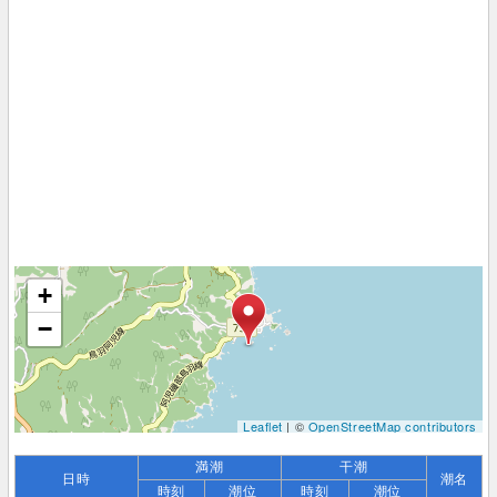
+
−
Leaflet
| ©
OpenStreetMap contributors
満潮
干潮
日時
潮名
時刻
潮位
時刻
潮位