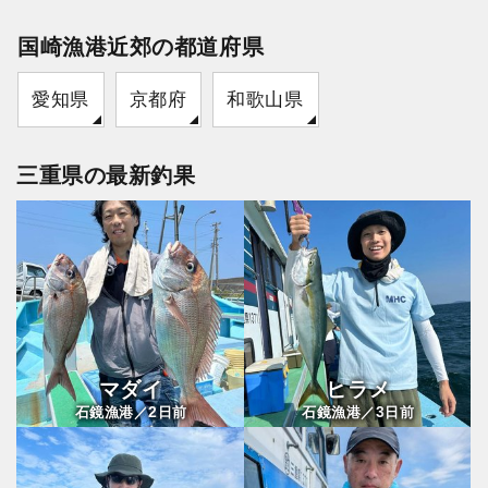
国崎漁港近郊の都道府県
愛知県
京都府
和歌山県
三重県の最新釣果
マダイ
ヒラメ
2
3
石鏡漁港／
日前
石鏡漁港／
日前