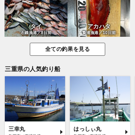
タイ
アカハタ
8
10
石鏡漁港／
日前
贄浦漁港／
日前
全ての釣果を見る
三重県の人気釣り船
三幸丸
はっしぃ丸