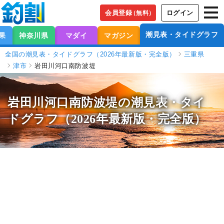
会員登録
ログイン
（無料）
潮見表・タイドグラフ
果
神奈川県
マダイ
マガジン
全国の潮見表・タイドグラフ（2026年最新版・完全版）
三重県
津市
岩田川河口南防波堤
岩田川河口南防波堤の潮見表
・タイ
ドグラフ（2026年最新版・完全版）