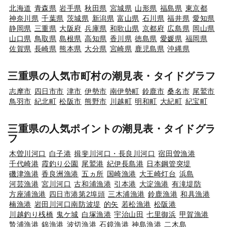
北海道
青森県
岩手県
秋田県
宮城県
山形県
福島県
東京都
神奈川県
千葉県
茨城県
新潟県
富山県
石川県
福井県
愛知県
静岡県
三重県
大阪府
兵庫県
和歌山県
京都府
広島県
岡山県
山口県
鳥取県
島根県
高知県
香川県
徳島県
愛媛県
福岡県
佐賀県
長崎県
熊本県
大分県
宮崎県
鹿児島県
沖縄県
三重県の人気市町村の潮見表・タイドグラフ
志摩市
四日市市
津市
伊勢市
南伊勢町
鈴鹿市
桑名市
尾鷲市
鳥羽市
紀北町
松阪市
熊野市
川越町
明和町
大紀町
紀宝町
三重県の人気ポイントの潮見表・タイドグラ
フ
木曽川河口
白子港
揖斐川河口・長良川河口
宿田曽漁港
千代崎港
霞釣り公園
尾鷲港
紀伊長島港
日本鋼管突堤
磯津漁港
香良洲漁港
五ヵ所
国崎漁港
大王崎灯台
浜島
河芸漁港
宮川河口
古和浦漁港
引本港
大淀漁港
有滝堤防
方座浦漁港
四日市港第2埠頭
三木浦漁港
鈴鹿漁港
和具漁港
楠漁港
岩田川河口南防波堤
的矢
若松漁港
松阪港
川越釣り桟橋
鬼ケ城
白塚漁港
宇治山田
七里御浜
甲賀漁港
贄浦漁港
錦漁港
波切漁港
石鏡漁港
神島漁港
二木島