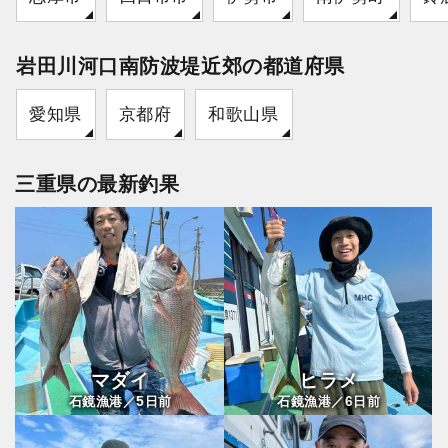
岩田川河口南防波堤近郊の都道府県
愛知県
京都府
和歌山県
三重県の最新釣果
マダイ
ヒラメ
5
6
石鏡漁港／
日前
石鏡漁港／
日前