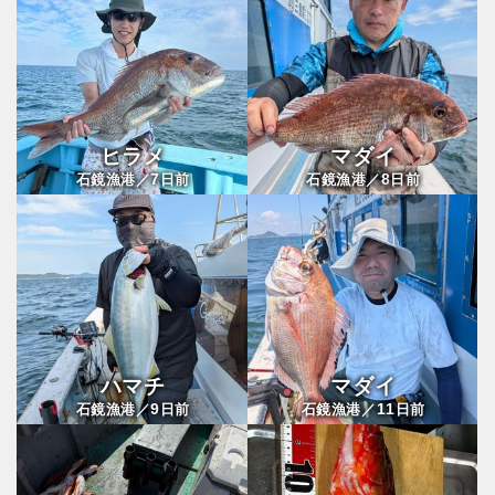
ヒラメ
マダイ
7
8
石鏡漁港／
日前
石鏡漁港／
日前
ハマチ
マダイ
9
11
石鏡漁港／
日前
石鏡漁港／
日前