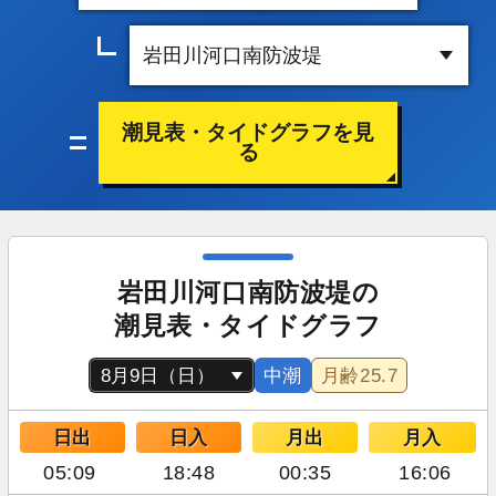
潮見表・タイドグラフを見
る
岩田川河口南防波堤の
潮見表・タイドグラフ
中潮
月齢
25.7
日出
日入
月出
月入
05:09
18:48
00:35
16:06