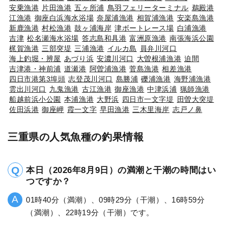
安乗漁港
片田漁港
五ヶ所浦
鳥羽フェリーターミナル
鵜殿港
江漁港
御座白浜海水浴場
奈屋浦漁港
相賀浦漁港
安楽島漁港
新鹿漁港
村松漁港
鼓ヶ浦海岸
津ボートレース場
白浦漁港
吉津
松名瀬海水浴場
答志島和具港
富洲原漁港
南張海浜公園
梶賀漁港
三部突堤
三浦漁港
イルカ島
員弁川河口
海上釣堀・辨屋
あづり浜
安濃川河口
大曽根浦漁港
迫間
吉津港・神前浦
道瀬港
阿曽浦漁港
菅島漁港
相差漁港
四日市港第3埠頭
志登茂川河口
島勝浦
礫浦漁港
海野浦漁港
雲出川河口
九鬼漁港
古江漁港
御座漁港
中津浜浦
猟師漁港
船越前浜小公園
本浦漁港
大野浜
四日市一文字堤
田曽大突堤
佐田浜港
御座岬
霞一文字
早田漁港
三木里海岸
志戸ノ鼻
三重県の人気魚種の釣果情報
本日（2026年8月9日）の満潮と干潮の時間はい
つですか？
01時40分（満潮）、09時29分（干潮）、16時59分
（満潮）、22時19分（干潮）です。