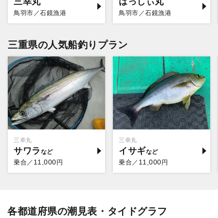
三幸丸
はっしぃ丸
鳥羽市／石鏡漁港
鳥羽市／石鏡漁港
三重県の人気船釣りプラン
三幸丸
三幸丸
サワラ
イサギ
11,000
11,000
乗合／
円
乗合／
円
各都道府県の潮見表・タイドグラフ