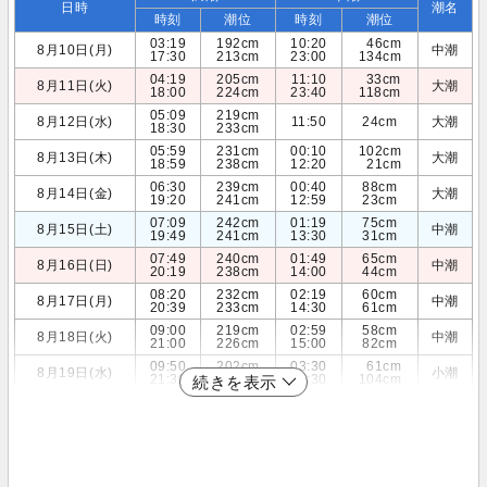
日時
潮名
時刻
潮位
時刻
潮位
03:19
192cm
10:20
46cm
8月10日(月)
中潮
17:30
213cm
23:00
134cm
04:19
205cm
11:10
33cm
8月11日(火)
大潮
18:00
224cm
23:40
118cm
05:09
219cm
8月12日(水)
11:50
24cm
大潮
18:30
233cm
05:59
231cm
00:10
102cm
8月13日(木)
大潮
18:59
238cm
12:20
21cm
06:30
239cm
00:40
88cm
8月14日(金)
大潮
19:20
241cm
12:59
23cm
07:09
242cm
01:19
75cm
8月15日(土)
中潮
19:49
241cm
13:30
31cm
07:49
240cm
01:49
65cm
8月16日(日)
中潮
20:19
238cm
14:00
44cm
08:20
232cm
02:19
60cm
8月17日(月)
中潮
20:39
233cm
14:30
61cm
09:00
219cm
02:59
58cm
8月18日(火)
中潮
21:00
226cm
15:00
82cm
09:50
202cm
03:30
61cm
8月19日(水)
小潮
21:30
217cm
15:30
104cm
続きを表示