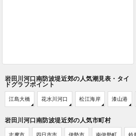
岩田川河口南防波堤近郊の人気潮見表・タイ
ドグラフポイント
江島大橋
花水川河口
松江海岸
漆山港
岩田川河口南防波堤近郊の人気市町村
志摩市
四日市市
伊勢市
南伊勢町
鈴