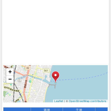
+
−
Leaflet
| ©
OpenStreetMap contributors
満潮
干潮