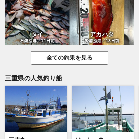
タイ
アカハタ
11
13
石鏡漁港／
日前
贄浦漁港／
日前
全ての釣果を見る
三重県の人気釣り船