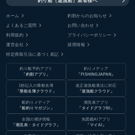
釣り船（遊漁船）業者様へ
ホーム
釣割からのお知らせ
よくあるご質問
お問い合わせ
利用規約
プライバシーポリシー
運営会社
採用情報
特定商取引法に基づく表記
釣り船予約アプリ
釣りメディア
「釣割アプリ」
「FISHINGJAPAN」
1秒記入の乗船名簿
改正遊漁船業法に対応
「乗船名簿クラウド」
「遊漁船クラウド」
船釣りメディア
潮見表アプリ
「船釣りマガジン」
「タイドグラフBI」
全国の潮汐情報
魚図鑑AIアプリ
「潮見表・タイドグラフ」
「マイAI」