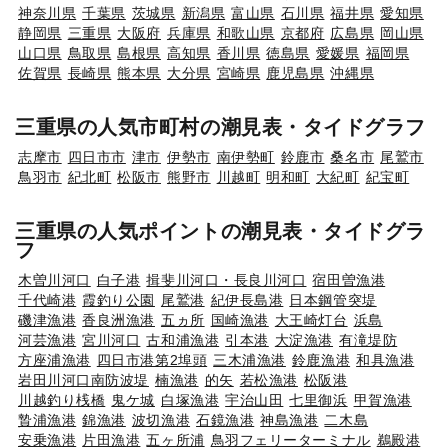
神奈川県
千葉県
茨城県
新潟県
富山県
石川県
福井県
愛知県
静岡県
三重県
大阪府
兵庫県
和歌山県
京都府
広島県
岡山県
山口県
鳥取県
島根県
高知県
香川県
徳島県
愛媛県
福岡県
佐賀県
長崎県
熊本県
大分県
宮崎県
鹿児島県
沖縄県
三重県の人気市町村の潮見表・タイドグラフ
志摩市
四日市市
津市
伊勢市
南伊勢町
鈴鹿市
桑名市
尾鷲市
鳥羽市
紀北町
松阪市
熊野市
川越町
明和町
大紀町
紀宝町
三重県の人気ポイントの潮見表・タイドグラ
フ
木曽川河口
白子港
揖斐川河口・長良川河口
宿田曽漁港
千代崎港
霞釣り公園
尾鷲港
紀伊長島港
日本鋼管突堤
磯津漁港
香良洲漁港
五ヵ所
国崎漁港
大王崎灯台
浜島
河芸漁港
宮川河口
古和浦漁港
引本港
大淀漁港
有滝堤防
方座浦漁港
四日市港第2埠頭
三木浦漁港
鈴鹿漁港
和具漁港
岩田川河口南防波堤
楠漁港
的矢
若松漁港
松阪港
川越釣り桟橋
鬼ケ城
白塚漁港
宇治山田
七里御浜
甲賀漁港
贄浦漁港
錦漁港
波切漁港
石鏡漁港
神島漁港
二木島
安乗漁港
片田漁港
五ヶ所浦
鳥羽フェリーターミナル
鵜殿港