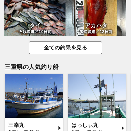
タイ
アカハタ
10
12
石鏡漁港／
日前
贄浦漁港／
日前
全ての釣果を見る
三重県の人気釣り船
三幸丸
はっしぃ丸