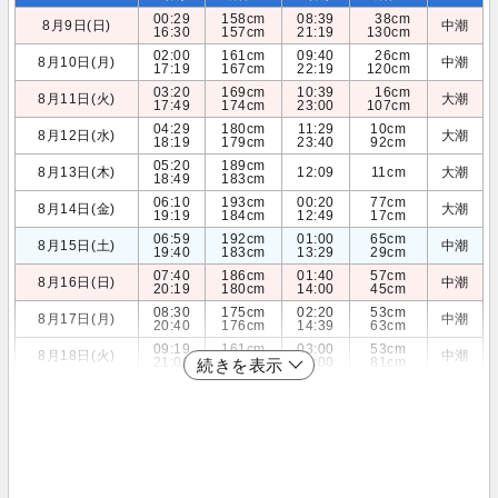
00:29
158cm
08:39
38cm
8月9日(日)
中潮
16:30
157cm
21:19
130cm
02:00
161cm
09:40
26cm
8月10日(月)
中潮
17:19
167cm
22:19
120cm
03:20
169cm
10:39
16cm
8月11日(火)
大潮
17:49
174cm
23:00
107cm
04:29
180cm
11:29
10cm
8月12日(水)
大潮
18:19
179cm
23:40
92cm
05:20
189cm
8月13日(木)
12:09
11cm
大潮
18:49
183cm
06:10
193cm
00:20
77cm
8月14日(金)
大潮
19:19
184cm
12:49
17cm
06:59
192cm
01:00
65cm
8月15日(土)
中潮
19:40
183cm
13:29
29cm
07:40
186cm
01:40
57cm
8月16日(日)
中潮
20:19
180cm
14:00
45cm
08:30
175cm
02:20
53cm
8月17日(月)
中潮
20:40
176cm
14:39
63cm
09:19
161cm
03:00
53cm
8月18日(火)
中潮
21:00
171cm
15:00
81cm
続きを表示