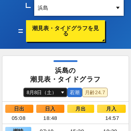
潮見表・タイドグラフを見
る
浜島の
潮見表・タイドグラフ
若潮
月齢
24.7
日出
日入
月出
月入
05:08
18:48
14:57