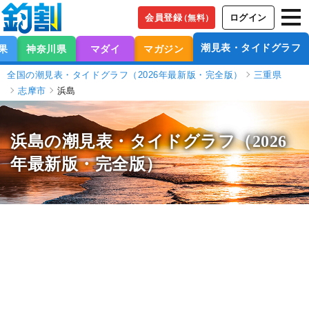
会員登録
ログイン
（無料）
潮見表・タイドグラフ
果
神奈川県
マダイ
マガジン
全国の潮見表・タイドグラフ（2026年最新版・完全版）
三重県
志摩市
浜島
浜島の潮見表
・タイドグラフ（2026
年最新版・完全版）