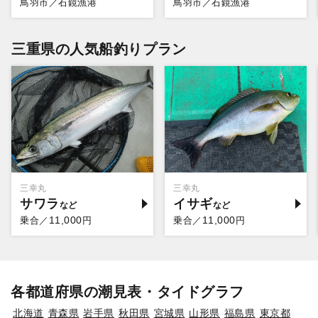
鳥羽市／石鏡漁港
鳥羽市／石鏡漁港
三重県の人気船釣りプラン
三幸丸
三幸丸
サワラ
イサギ
11,000
11,000
乗合／
円
乗合／
円
各都道府県の潮見表・タイドグラフ
北海道
青森県
岩手県
秋田県
宮城県
山形県
福島県
東京都