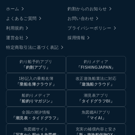
ホーム
釣割からのお知らせ
よくあるご質問
お問い合わせ
利用規約
プライバシーポリシー
運営会社
採用情報
特定商取引法に基づく表記
釣り船予約アプリ
釣りメディア
「釣割アプリ」
「FISHINGJAPAN」
1秒記入の乗船名簿
改正遊漁船業法に対応
「乗船名簿クラウド」
「遊漁船クラウド」
船釣りメディア
潮見表アプリ
「船釣りマガジン」
「タイドグラフBI」
全国の潮汐情報
魚図鑑AIアプリ
「潮見表・タイドグラフ」
「マイAI」
魚図鑑サイト
充実の補償内容と安さ
「写真から探せる魚図鑑」
「新・遊漁船保険DX」