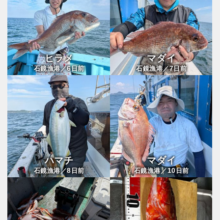
ヒラメ
マダイ
6
7
石鏡漁港／
日前
石鏡漁港／
日前
ハマチ
マダイ
8
10
石鏡漁港／
日前
石鏡漁港／
日前