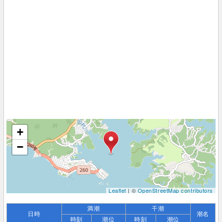
+
−
Leaflet
| ©
OpenStreetMap contributors
満潮
干潮
日時
潮名
時刻
潮位
時刻
潮位