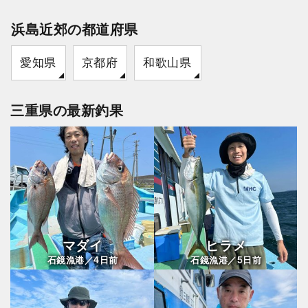
浜島近郊の都道府県
愛知県
京都府
和歌山県
三重県の最新釣果
マダイ
ヒラメ
4
5
石鏡漁港／
日前
石鏡漁港／
日前