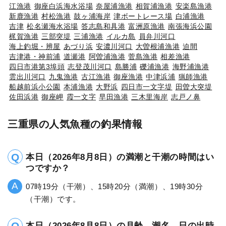
江漁港
御座白浜海水浴場
奈屋浦漁港
相賀浦漁港
安楽島漁港
新鹿漁港
村松漁港
鼓ヶ浦海岸
津ボートレース場
白浦漁港
吉津
松名瀬海水浴場
答志島和具港
富洲原漁港
南張海浜公園
梶賀漁港
三部突堤
三浦漁港
イルカ島
員弁川河口
海上釣堀・辨屋
あづり浜
安濃川河口
大曽根浦漁港
迫間
吉津港・神前浦
道瀬港
阿曽浦漁港
菅島漁港
相差漁港
四日市港第3埠頭
志登茂川河口
島勝浦
礫浦漁港
海野浦漁港
雲出川河口
九鬼漁港
古江漁港
御座漁港
中津浜浦
猟師漁港
船越前浜小公園
本浦漁港
大野浜
四日市一文字堤
田曽大突堤
佐田浜港
御座岬
霞一文字
早田漁港
三木里海岸
志戸ノ鼻
三重県の人気魚種の釣果情報
本日（2026年8月8日）の満潮と干潮の時間はい
つですか？
07時19分（干潮）、15時20分（満潮）、19時30分
（干潮）です。
本日（2026年8月8日）の月齢、潮名、日の出時