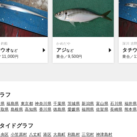
ミ釣船
かめだや
深川 吉
チウオ
アジ
タチ
11,000
9,500
1
／
円
乗合／
円
乗合／
ラフ
形県
福島県
東京都
神奈川県
千葉県
茨城県
新潟県
富山県
石川県
福井県
鳥取県
島根県
高知県
香川県
徳島県
愛媛県
福岡県
佐賀県
長崎県
熊本県
タイドグラフ
中央区
小笠原村
八丈町
港区
大島町
利島村
三宅村
神津島村