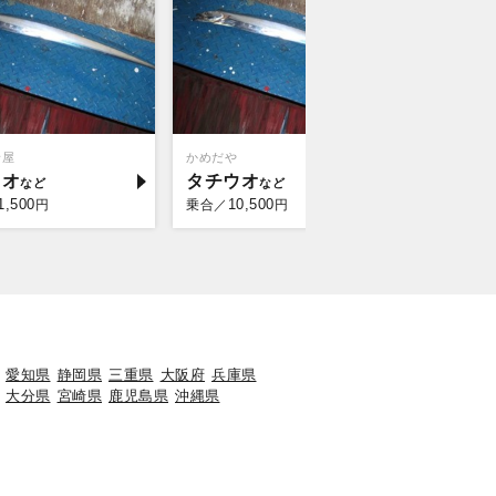
野屋
かめだや
須原屋
ウオ
タチウオ
シロギ
1,500
10,500
10,
円
乗合／
円
乗合／
愛知県
静岡県
三重県
大阪府
兵庫県
大分県
宮崎県
鹿児島県
沖縄県