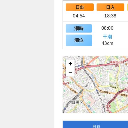
日出
日入
04:54
18:38
08:00
潮時
干潮
潮位
43cm
+
−
日時