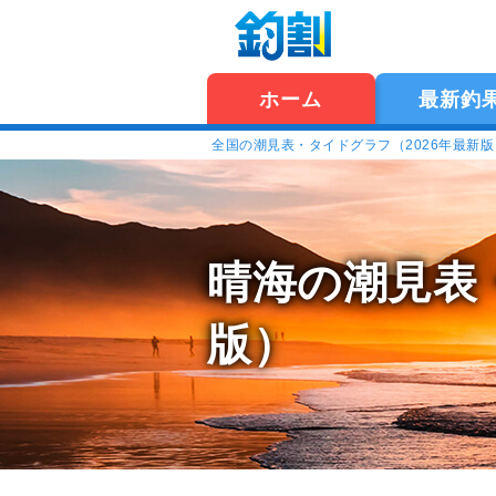
ホーム
最新釣
全国の潮見表・タイドグラフ（2026年最新
晴海の潮見表
版）