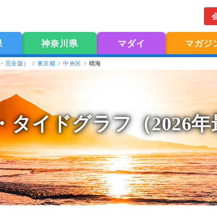
果
神奈川県
マダイ
マガジ
版・完全版）
東京都
中央区
晴海
・タイドグラフ（2026