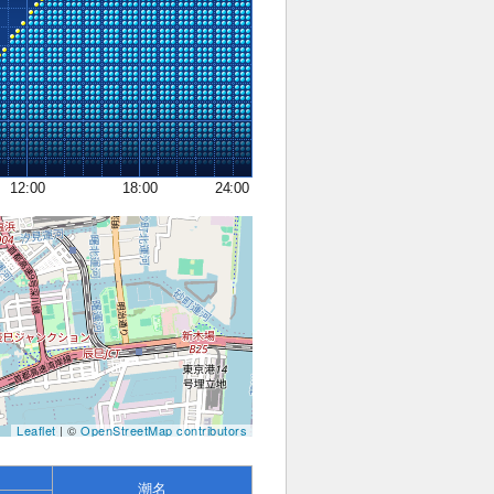
12:00
18:00
24:00
Leaflet
| ©
OpenStreetMap contributors
潮名