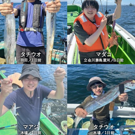
タチウオ
マダコ
1
1
羽田／
日前
立会川勝島運河／
日前
マアジ
タチウオ
1
1
木場／
日前
木場／
日前