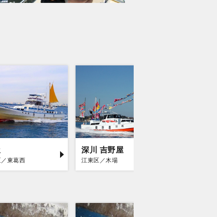
屋
深川 吉野屋
小林丸
区／東葛西
江東区／木場
品川区／立