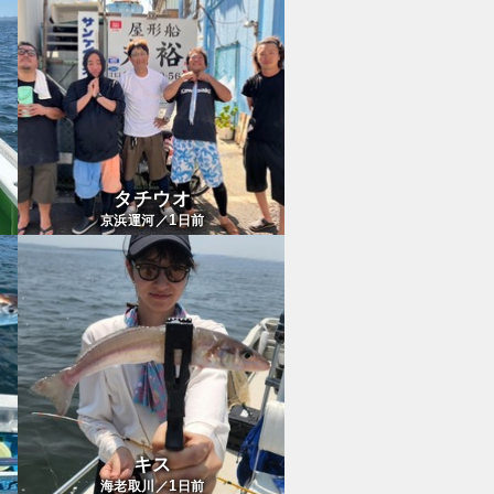
タチウオ
1
京浜運河／
日前
キス
1
海老取川／
日前