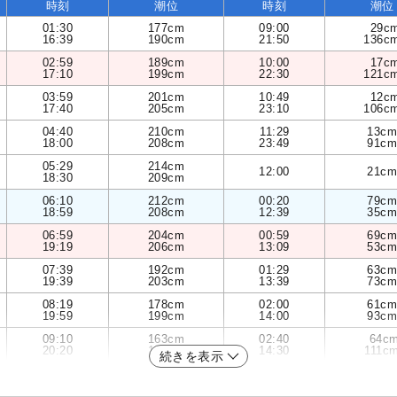
時刻
潮位
時刻
潮位
01:30
177cm
09:00
29c
16:39
190cm
21:50
136c
02:59
189cm
10:00
17c
17:10
199cm
22:30
121c
03:59
201cm
10:49
12c
17:40
205cm
23:10
106c
04:40
210cm
11:29
13cm
18:00
208cm
23:49
91cm
05:29
214cm
12:00
21cm
18:30
209cm
06:10
212cm
00:20
79cm
18:59
208cm
12:39
35cm
06:59
204cm
00:59
69cm
19:19
206cm
13:09
53cm
07:39
192cm
01:29
63cm
19:39
203cm
13:39
73cm
08:19
178cm
02:00
61cm
19:59
199cm
14:00
93cm
09:10
163cm
02:40
64c
20:20
192cm
14:30
111c
続きを表示