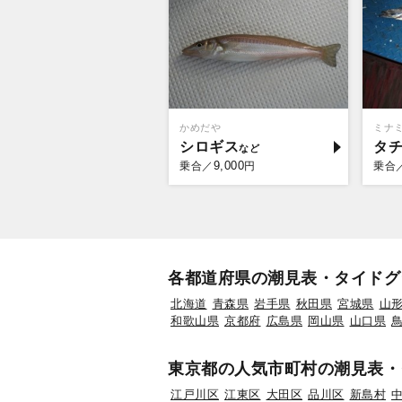
かめだや
ミナ
シロギス
タ
9,000
乗合／
円
乗合
各都道府県の潮見表・タイドグ
北海道
青森県
岩手県
秋田県
宮城県
山
和歌山県
京都府
広島県
岡山県
山口県
東京都の人気市町村の潮見表・
江戸川区
江東区
大田区
品川区
新島村