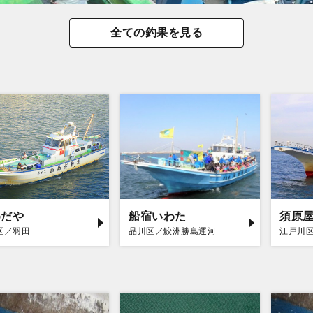
全ての釣果を見る
めだや
船宿いわた
須原
区／羽田
品川区／鮫洲勝島運河
江戸川