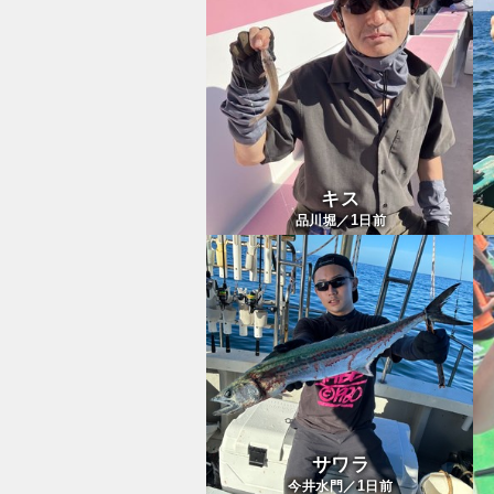
キス
1
品川堀／
日前
サワラ
1
今井水門／
日前