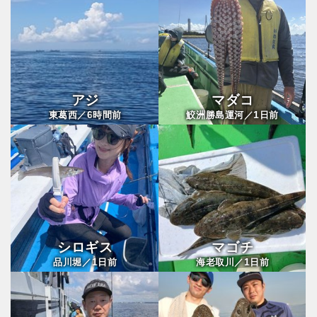
アジ
マダコ
6
1
東葛西／
時間前
鮫洲勝島運河／
日前
シロギス
マゴチ
1
1
品川堀／
日前
海老取川／
日前