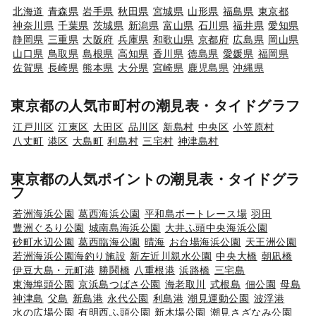
北海道
青森県
岩手県
秋田県
宮城県
山形県
福島県
東京都
神奈川県
千葉県
茨城県
新潟県
富山県
石川県
福井県
愛知県
静岡県
三重県
大阪府
兵庫県
和歌山県
京都府
広島県
岡山県
山口県
鳥取県
島根県
高知県
香川県
徳島県
愛媛県
福岡県
佐賀県
長崎県
熊本県
大分県
宮崎県
鹿児島県
沖縄県
東京都の人気市町村の潮見表・タイドグラフ
江戸川区
江東区
大田区
品川区
新島村
中央区
小笠原村
八丈町
港区
大島町
利島村
三宅村
神津島村
東京都の人気ポイントの潮見表・タイドグラ
フ
若洲海浜公園
葛西海浜公園
平和島ボートレース場
羽田
豊洲ぐるり公園
城南島海浜公園
大井ふ頭中央海浜公園
砂町水辺公園
葛西臨海公園
晴海
お台場海浜公園
天王洲公園
若洲海浜公園海釣り施設
新左近川親水公園
中央大橋
朝凪橋
伊豆大島・元町港
勝鬨橋
八重根港
浜路橋
三宅島
東海埠頭公園
京浜島つばさ公園
海老取川
式根島
佃公園
母島
神津島
父島
新島港
永代公園
利島港
潮見運動公園
波浮港
水の広場公園
有明西ふ頭公園
新木場公園
潮見さざなみ公園