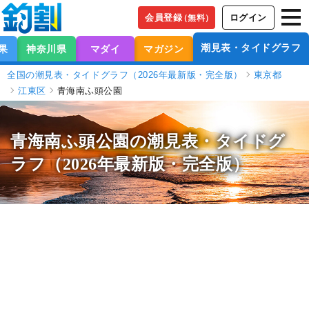
会員登録
ログイン
（無料）
潮見表・タイドグラフ
果
神奈川県
マダイ
マガジン
全国の潮見表・タイドグラフ（2026年最新版・完全版）
東京都
江東区
青海南ふ頭公園
青海南ふ頭公園の潮見表
・タイドグ
ラフ（2026年最新版・完全版）