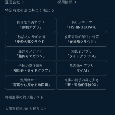
運営会社
採用情報
特定商取引法に基づく表記
釣り船予約アプリ
釣りメディア
「釣割アプリ」
「FISHINGJAPAN」
1秒記入の乗船名簿
改正遊漁船業法に対応
「乗船名簿クラウド」
「遊漁船クラウド」
船釣りメディア
潮見表アプリ
「船釣りマガジン」
「タイドグラフBI」
全国の潮汐情報
魚図鑑AIアプリ
「潮見表・タイドグラフ」
「マイAI」
魚図鑑サイト
充実の補償内容と安さ
「写真から探せる魚図鑑」
「新・遊漁船保険DX」
都道府県の釣り船リスト
人気市町村の釣り船リスト