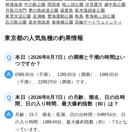
神湊漁港
中の島公園
岡田港
暁ふ頭公園
汐見運河
越中島公園
月島川水門
夢の島緑道公園
硫黄島
新木場緑道公園
東雲水辺公園
若洲橋
豊海運動公園
鳥島
青海南ふ頭公園
石川島公園
差木地漁港
春海橋公園
高輪ゲートウェイシティ
東京都の人気魚種の釣果情報
本日（2026年8月7日）の満潮と干潮の時間はい
つですか？
05時20分（干潮）、12時20分（満潮）、16時20分
（干潮）、22時29分（満潮）です。
本日（2026年8月7日）の月齢、潮名、日の出時
間、日の入り時間、最大爆釣指数（BI）は？
月齢：23.7、潮名：長潮、日の出時間：04時53分、日
の入り時間：18時40分、最大爆釣指数（BI）：7.5とな
っています。