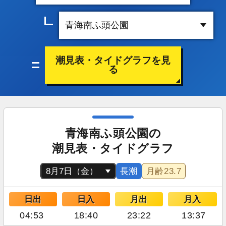
潮見表・タイドグラフを見
る
青海南ふ頭公園の
潮見表・タイドグラフ
長潮
月齢
23.7
日出
日入
月出
月入
04:53
18:40
23:22
13:37