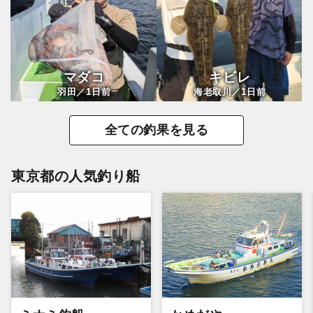
マダコ
キビレ
1
1
羽田／
日前
海老取川／
日前
全ての釣果を見る
東京都の人気釣り船