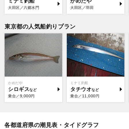
ミナミ釣船
かめだや
大田区／六郷水門
大田区／羽田
東京都の人気船釣りプラン
かめだや
ミナミ釣船
シロギス
タチウオ
9,000
11,000
乗合／
円
乗合／
円
各都道府県の潮見表・タイドグラフ