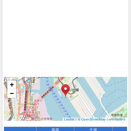
+
−
Leaflet
| ©
OpenStreetMap contributors
満潮
干潮