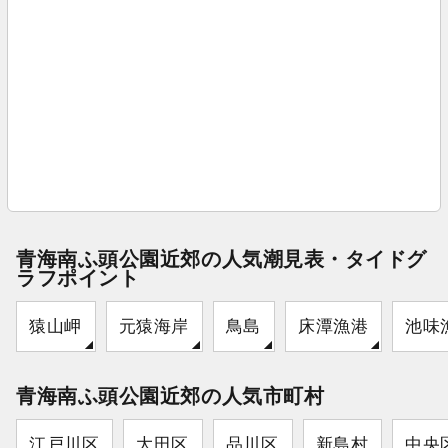
青海南ふ頭公園近郊の人気潮見表・タイドグ
ラフポイント
猿山岬
元猿海岸
鳥島
床潭漁港
池味
青海南ふ頭公園近郊の人気市町村
江戸川区
大田区
品川区
新島村
中央