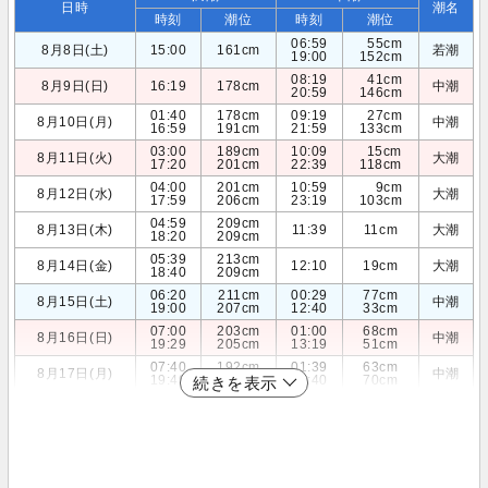
日時
潮名
時刻
潮位
時刻
潮位
06:59
55cm
8月8日(土)
15:00
161cm
若潮
19:00
152cm
08:19
41cm
8月9日(日)
16:19
178cm
中潮
20:59
146cm
01:40
178cm
09:19
27cm
8月10日(月)
中潮
16:59
191cm
21:59
133cm
03:00
189cm
10:09
15cm
8月11日(火)
大潮
17:20
201cm
22:39
118cm
04:00
201cm
10:59
9cm
8月12日(水)
大潮
17:59
206cm
23:19
103cm
04:59
209cm
8月13日(木)
11:39
11cm
大潮
18:20
209cm
05:39
213cm
8月14日(金)
12:10
19cm
大潮
18:40
209cm
06:20
211cm
00:29
77cm
8月15日(土)
中潮
19:00
207cm
12:40
33cm
07:00
203cm
01:00
68cm
8月16日(日)
中潮
19:29
205cm
13:19
51cm
07:40
192cm
01:39
63cm
8月17日(月)
中潮
19:49
201cm
13:40
70cm
続きを表示