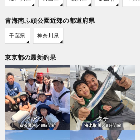
青海南ふ頭公園近郊の都道府県
千葉県
神奈川県
東京都の最新釣果
アジ
タチ
6
6
京浜運河／
時間前
海老取川／
時間前