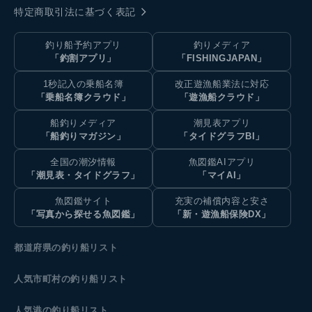
特定商取引法に基づく表記
釣り船予約アプリ
釣りメディア
「釣割アプリ」
「FISHINGJAPAN」
1秒記入の乗船名簿
改正遊漁船業法に対応
「乗船名簿クラウド」
「遊漁船クラウド」
船釣りメディア
潮見表アプリ
「船釣りマガジン」
「タイドグラフBI」
全国の潮汐情報
魚図鑑AIアプリ
「潮見表・タイドグラフ」
「マイAI」
魚図鑑サイト
充実の補償内容と安さ
「写真から探せる魚図鑑」
「新・遊漁船保険DX」
都道府県の釣り船リスト
人気市町村の釣り船リスト
人気港の釣り船リスト