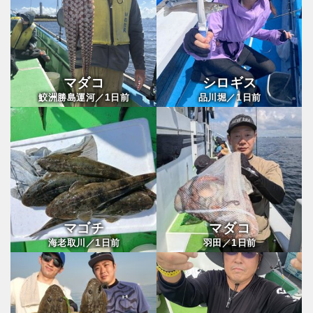
マダコ
シロギス
1
1
鮫洲勝島運河／
日前
品川堀／
日前
マゴチ
マダコ
1
1
海老取川／
日前
羽田／
日前