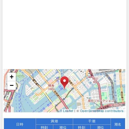
+
−
Leaflet
| ©
OpenStreetMap contributors
満潮
干潮
日時
潮名
時刻
潮位
時刻
潮位