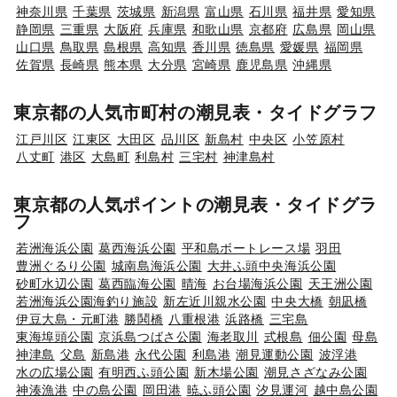
神奈川県
千葉県
茨城県
新潟県
富山県
石川県
福井県
愛知県
静岡県
三重県
大阪府
兵庫県
和歌山県
京都府
広島県
岡山県
山口県
鳥取県
島根県
高知県
香川県
徳島県
愛媛県
福岡県
佐賀県
長崎県
熊本県
大分県
宮崎県
鹿児島県
沖縄県
東京都の人気市町村の潮見表・タイドグラフ
江戸川区
江東区
大田区
品川区
新島村
中央区
小笠原村
八丈町
港区
大島町
利島村
三宅村
神津島村
東京都の人気ポイントの潮見表・タイドグラ
フ
若洲海浜公園
葛西海浜公園
平和島ボートレース場
羽田
豊洲ぐるり公園
城南島海浜公園
大井ふ頭中央海浜公園
砂町水辺公園
葛西臨海公園
晴海
お台場海浜公園
天王洲公園
若洲海浜公園海釣り施設
新左近川親水公園
中央大橋
朝凪橋
伊豆大島・元町港
勝鬨橋
八重根港
浜路橋
三宅島
東海埠頭公園
京浜島つばさ公園
海老取川
式根島
佃公園
母島
神津島
父島
新島港
永代公園
利島港
潮見運動公園
波浮港
水の広場公園
有明西ふ頭公園
新木場公園
潮見さざなみ公園
神湊漁港
中の島公園
岡田港
暁ふ頭公園
汐見運河
越中島公園