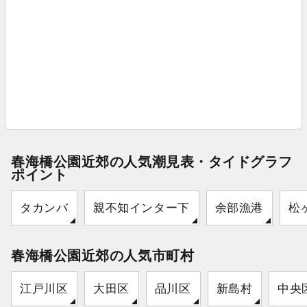
春海橋公園近郊の人気潮見表・タイドグラフ
ポイント
タカンバ
親不知インター下
余部漁港
松
春海橋公園近郊の人気市町村
江戸川区
大田区
品川区
新島村
中央