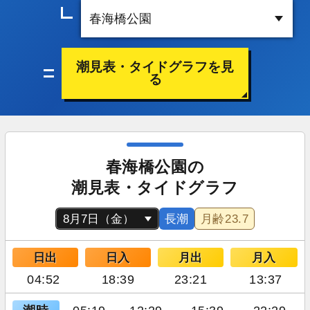
潮見表・タイドグラフを見
る
春海橋公園の
潮見表・タイドグラフ
長潮
月齢
23.7
日出
日入
月出
月入
04:52
18:39
23:21
13:37