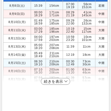
07:00
56cm
8月8日(土)
15:39
154cm
若潮
19:19
152cm
00:00
171cm
08:29
41cm
8月9日(日)
中潮
16:29
171cm
21:19
145cm
01:49
175cm
09:29
26cm
8月10日(月)
中潮
16:59
185cm
22:00
132cm
03:00
185cm
10:19
15cm
8月11日(火)
大潮
17:29
196cm
22:40
117cm
04:00
197cm
10:59
10cm
8月12日(水)
大潮
17:59
203cm
23:20
101cm
05:00
207cm
8月13日(木)
11:39
11cm
大潮
18:20
208cm
05:49
211cm
8月14日(金)
12:19
18cm
大潮
18:49
210cm
06:30
210cm
00:30
73cm
8月15日(土)
中潮
19:10
209cm
12:49
30cm
07:10
203cm
01:00
63cm
8月16日(日)
中潮
19:30
206cm
13:20
46cm
07:59
192cm
01:39
57cm
8月17日(月)
中潮
19:59
202cm
13:49
64cm
続きを表示