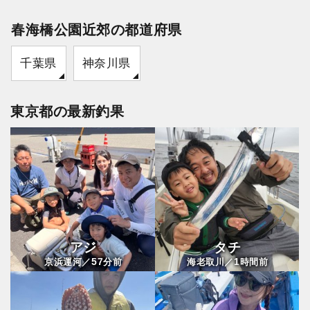
春海橋公園近郊の都道府県
千葉県
神奈川県
東京都の最新釣果
アジ
タチ
57
1
京浜運河／
分前
海老取川／
時間前