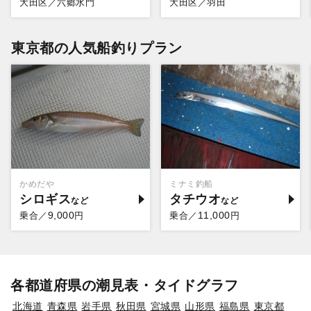
大田区／六郷水門
大田区／羽田
東京都の人気船釣りプラン
かめだや
ミナミ釣船
シロギス
タチウオ
9,000
11,000
乗合／
円
乗合／
円
各都道府県の潮見表・タイドグラフ
北海道
青森県
岩手県
秋田県
宮城県
山形県
福島県
東京都