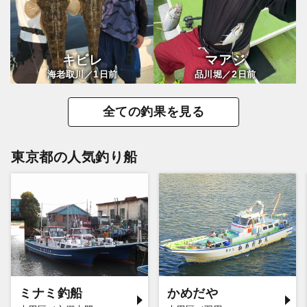
キビレ
マアジ
1
2
海老取川／
日前
品川堀／
日前
全ての釣果を見る
東京都の人気釣り船
ミナミ釣船
かめだや