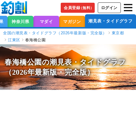
会員登録
ログイン
（無料）
潮見表・タイドグラフ
果
神奈川県
マダイ
マガジン
全国の潮見表・タイドグラフ（2026年最新版・完全版）
東京都
江東区
春海橋公園
春海橋公園の潮見表
・タイドグラフ
（2026年最新版・完全版）