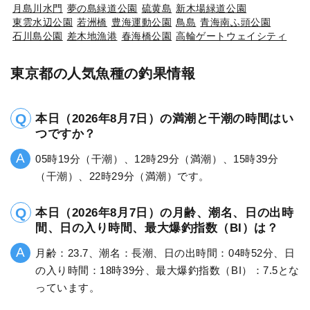
月島川水門
夢の島緑道公園
硫黄島
新木場緑道公園
東雲水辺公園
若洲橋
豊海運動公園
鳥島
青海南ふ頭公園
石川島公園
差木地漁港
春海橋公園
高輪ゲートウェイシティ
東京都の人気魚種の釣果情報
本日（2026年8月7日）の満潮と干潮の時間はい
つですか？
05時19分（干潮）、12時29分（満潮）、15時39分
（干潮）、22時29分（満潮）です。
本日（2026年8月7日）の月齢、潮名、日の出時
間、日の入り時間、最大爆釣指数（BI）は？
月齢：23.7、潮名：長潮、日の出時間：04時52分、日
の入り時間：18時39分、最大爆釣指数（BI）：7.5とな
っています。