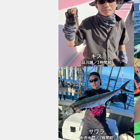
キス
1
品川堀／
時間前
サワラ
7
今井水門／
時間前