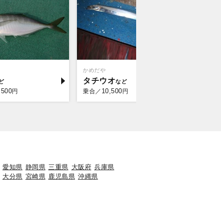
かめだや
須原屋
タチウオ
アジ
,500
10,500
10,
円
乗合／
円
乗合／
愛知県
静岡県
三重県
大阪府
兵庫県
大分県
宮崎県
鹿児島県
沖縄県