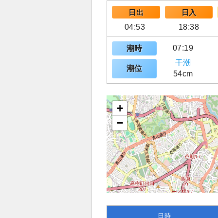
日出
日入
04:53
18:38
07:19
潮時
干潮
潮位
54cm
+
−
日時