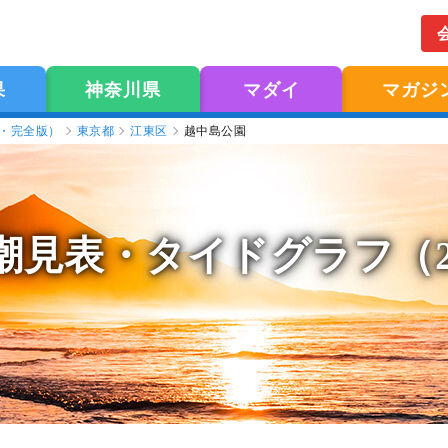
果
神奈川県
マダイ
マガジ
版・完全版）
東京都
江東区
越中島公園
潮見表
・タイドグラフ（2