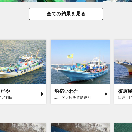
全ての釣果を見る
めだや
船宿いわた
須原
区／羽田
品川区／鮫洲勝島運河
江戸川