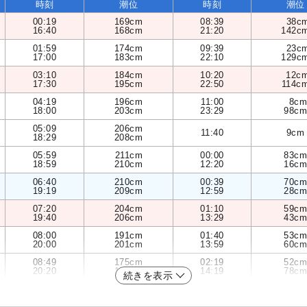
時刻
潮位
時刻
潮位
00:19
169cm
08:39
38c
16:40
168cm
21:20
142c
01:59
174cm
09:39
23c
17:00
183cm
22:10
129c
03:10
184cm
10:20
12c
17:30
195cm
22:50
114c
04:19
196cm
11:00
8cm
18:00
203cm
23:29
98cm
05:09
206cm
11:40
9cm
18:29
208cm
05:59
211cm
00:00
83cm
18:59
210cm
12:20
16cm
06:40
210cm
00:39
70cm
19:19
209cm
12:59
28cm
07:20
204cm
01:10
59cm
19:40
206cm
13:29
43cm
08:00
191cm
01:40
53cm
20:00
201cm
13:59
60cm
08:49
175cm
02:19
52cm
20:20
193cm
14:19
78cm
続きを表示