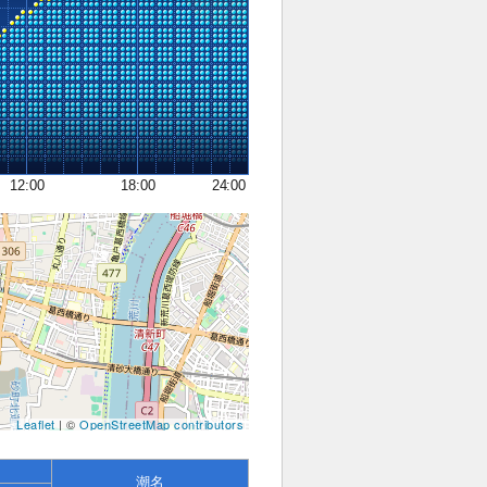
12:00
18:00
24:00
Leaflet
| ©
OpenStreetMap contributors
潮名