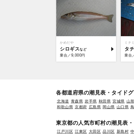
かめだや
ミナ
シロギス
タ
9,000
乗合／
円
乗合
各都道府県の潮見表・タイドグ
北海道
青森県
岩手県
秋田県
宮城県
山
和歌山県
京都府
広島県
岡山県
山口県
東京都の人気市町村の潮見表・
江戸川区
江東区
大田区
品川区
新島村