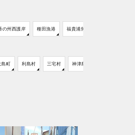
番の州西護岸
種田漁港
福貴浦魚港
葦毛崎展望台
大島町
利島村
三宅村
神津島村