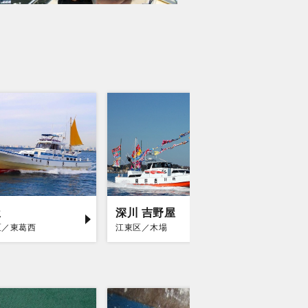
屋
深川 吉野屋
小林丸
区／東葛西
江東区／木場
品川区／立