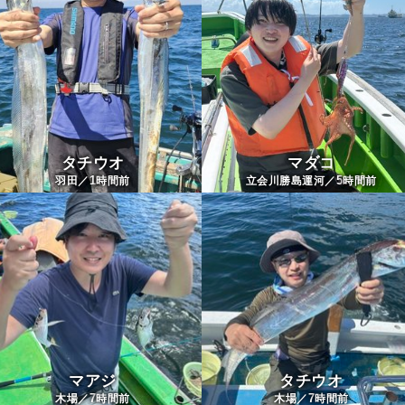
タチウオ
マダコ
1
5
羽田／
時間前
立会川勝島運河／
時間前
マアジ
タチウオ
7
7
木場／
時間前
木場／
時間前