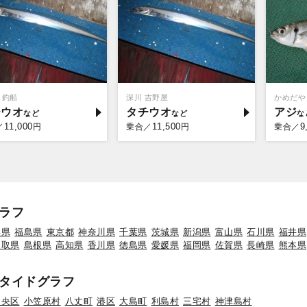
ミ釣船
深川 吉野屋
かめだや
チウオ
タチウオ
アジ
11,000
11,500
9
／
円
乗合／
円
乗合／
ラフ
形県
福島県
東京都
神奈川県
千葉県
茨城県
新潟県
富山県
石川県
福井県
鳥取県
島根県
高知県
香川県
徳島県
愛媛県
福岡県
佐賀県
長崎県
熊本県
タイドグラフ
中央区
小笠原村
八丈町
港区
大島町
利島村
三宅村
神津島村