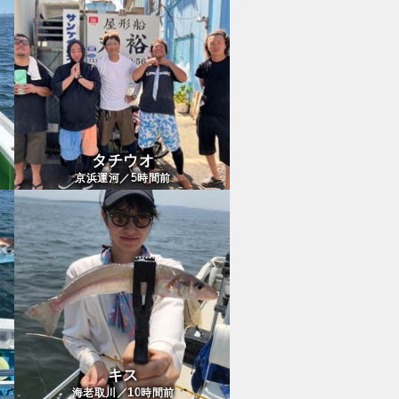
タチウオ
5
京浜運河／
時間前
キス
10
海老取川／
時間前