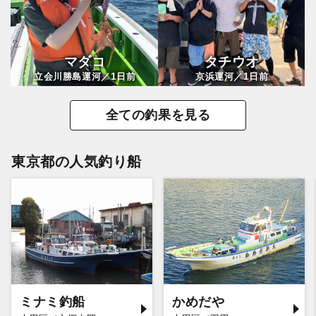
マダコ
タチウオ
1
1
立会川勝島運河／
日前
京浜運河／
日前
全ての釣果を見る
東京都の人気釣り船
ミナミ釣船
かめだや