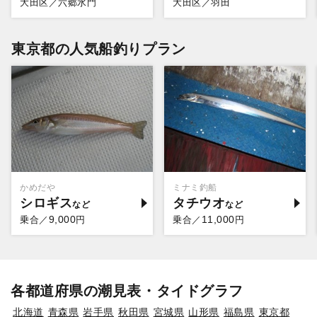
大田区／六郷水門
大田区／羽田
東京都の人気船釣りプラン
かめだや
ミナミ釣船
シロギス
タチウオ
9,000
11,000
乗合／
円
乗合／
円
各都道府県の潮見表・タイドグラフ
北海道
青森県
岩手県
秋田県
宮城県
山形県
福島県
東京都