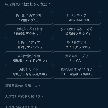
特定商取引法に基づく表記
釣り船予約アプリ
釣りメディア
「釣割アプリ」
「FISHINGJAPAN」
1秒記入の乗船名簿
改正遊漁船業法に対応
「乗船名簿クラウド」
「遊漁船クラウド」
船釣りメディア
潮見表アプリ
「船釣りマガジン」
「タイドグラフBI」
全国の潮汐情報
魚図鑑AIアプリ
「潮見表・タイドグラフ」
「マイAI」
魚図鑑サイト
充実の補償内容と安さ
「写真から探せる魚図鑑」
「新・遊漁船保険DX」
都道府県の釣り船リスト
人気市町村の釣り船リスト
人気港の釣り船リスト