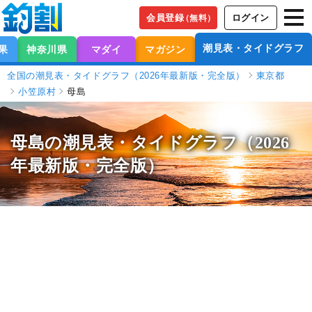
会員登録
ログイン
（無料）
潮見表・タイドグラフ
果
神奈川県
マダイ
マガジン
全国の潮見表・タイドグラフ（2026年最新版・完全版）
東京都
小笠原村
母島
母島の潮見表
・タイドグラフ（2026
年最新版・完全版）