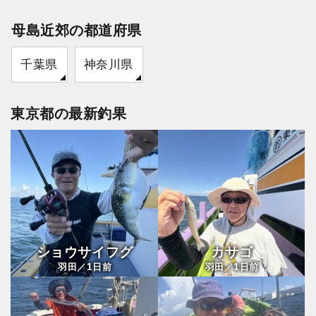
母島近郊の都道府県
千葉県
神奈川県
東京都の最新釣果
ショウサイフグ
カサゴ
1
1
羽田／
日前
羽田／
日前