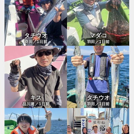
タチウオ
マダコ
1
1
羽田／
日前
羽田／
日前
キス
タチウオ
1
1
品川堀／
日前
羽田／
日前