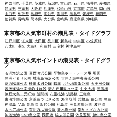
神奈川県
千葉県
茨城県
新潟県
富山県
石川県
福井県
愛知県
静岡県
三重県
大阪府
兵庫県
和歌山県
京都府
広島県
岡山県
山口県
鳥取県
島根県
高知県
香川県
徳島県
愛媛県
福岡県
佐賀県
長崎県
熊本県
大分県
宮崎県
鹿児島県
沖縄県
東京都の人気市町村の潮見表・タイドグラフ
江戸川区
江東区
大田区
品川区
新島村
中央区
小笠原村
八丈町
港区
大島町
利島村
三宅村
神津島村
東京都の人気ポイントの潮見表・タイドグラ
フ
若洲海浜公園
葛西海浜公園
平和島ボートレース場
羽田
豊洲ぐるり公園
城南島海浜公園
大井ふ頭中央海浜公園
葛西臨海公園
砂町水辺公園
晴海
お台場海浜公園
天王洲公園
若洲海浜公園海釣り施設
新左近川親水公園
中央大橋
朝凪橋
伊豆大島・元町港
勝鬨橋
八重根港
浜路橋
三宅島
東海埠頭公園
京浜島つばさ公園
海老取川
式根島
佃公園
母島
神津島
父島
新島港
永代公園
利島港
潮見運動公園
波浮港
水の広場公園
有明西ふ頭公園
新木場公園
潮見さざなみ公園
神湊漁港
中の島公園
岡田港
暁ふ頭公園
汐見運河
越中島公園