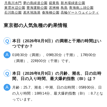
月島川水門
夢の島緑道公園
硫黄島
新木場緑道公園
東雲水辺公園
豊海運動公園
若洲橋
鳥島
青海南ふ頭公園
石川島公園
差木地漁港
春海橋公園
高輪ゲートウェイシティ
東京都の人気魚種の釣果情報
本日（2026年8月9日）の満潮と干潮の時間はい
つですか？
01時30分（満潮）、09時20分（干潮）、17時00分
（満潮）、22時00分（干潮）です。
本日（2026年8月9日）の月齢、潮名、日の出時
間、日の入り時間、最大爆釣指数（BI）は？
月齢：25.7、潮名：中潮、日の出時間：05時00分、日
の入り時間：18時14分、最大爆釣指数（BI）：8.7とな
っています。