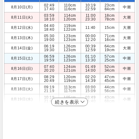
02:49
110cm
10:19
23cm
8月10日(月)
中潮
17:40
116cm
22:59
84cm
03:59
114cm
11:00
18cm
8月11日(火)
大潮
18:10
120cm
23:30
78cm
04:40
119cm
8月12日(水)
11:40
15cm
大潮
18:40
122cm
05:30
123cm
00:00
71cm
8月13日(木)
大潮
19:00
123cm
12:20
16cm
06:19
126cm
00:39
64cm
8月14日(金)
大潮
19:30
123cm
12:59
19cm
06:59
126cm
01:10
57cm
8月15日(土)
中潮
19:59
123cm
13:30
25cm
07:40
124cm
01:49
52cm
8月16日(日)
中潮
20:20
121cm
14:00
34cm
08:29
120cm
02:20
47cm
8月17日(月)
中潮
20:49
119cm
14:39
45cm
09:19
113cm
03:00
44cm
8月18日(火)
中潮
21:19
117cm
15:09
56cm
10:19
105cm
03:49
43cm
8月19日(水)
小潮
21:40
115cm
15:40
68cm
続きを表示