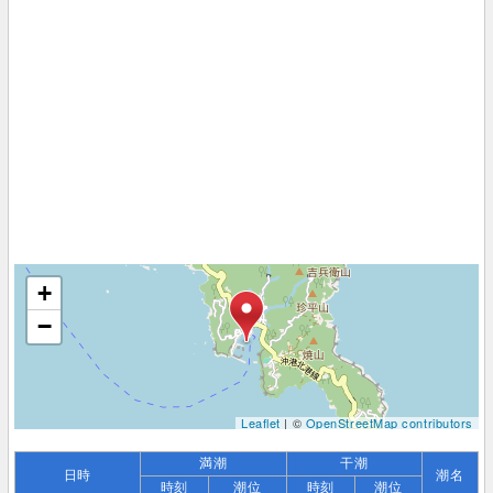
+
−
Leaflet
| ©
OpenStreetMap contributors
満潮
干潮
日時
潮名
時刻
潮位
時刻
潮位