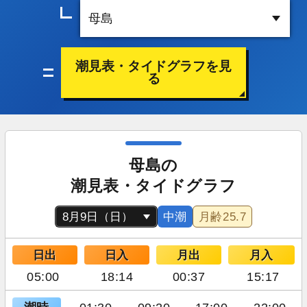
潮見表・タイドグラフを見
る
母島の
潮見表・タイドグラフ
中潮
月齢
25.7
日出
日入
月出
月入
05:00
18:14
00:37
15:17