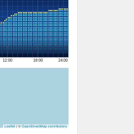
12:00
18:00
24:00
Leaflet
| ©
OpenStreetMap contributors