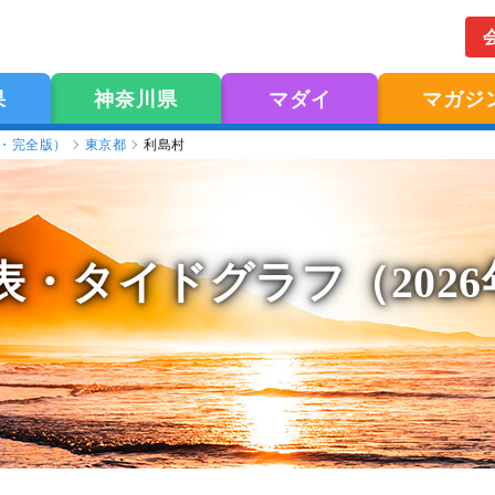
果
神奈川県
マダイ
マガジ
版・完全版）
東京都
利島村
表
・タイドグラフ（202