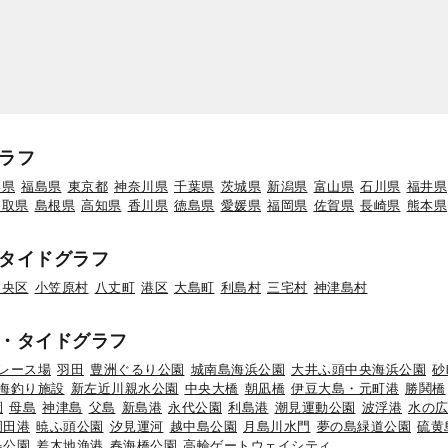
ラフ
形県
福島県
東京都
神奈川県
千葉県
茨城県
新潟県
富山県
石川県
福井県
鳥取県
島根県
高知県
香川県
徳島県
愛媛県
福岡県
佐賀県
長崎県
熊本県
タイドグラフ
中央区
小笠原村
八丈町
港区
大島町
利島村
三宅村
神津島村
・タイドグラフ
レース場
羽田
豊洲ぐるり公園
城南島海浜公園
大井ふ頭中央海浜公園
砂
海釣り施設
新左近川親水公園
中央大橋
朝凪橋
伊豆大島・元町港
勝鬨橋
園
母島
神津島
父島
新島港
永代公園
利島港
潮見運動公園
波浮港
水の
岡田港
暁ふ頭公園
汐見運河
越中島公園
月島川水門
夢の島緑道公園
硫黄
島公園
差木地漁港
春海橋公園
高輪ゲートウェイシティ