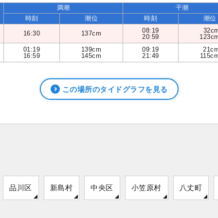
満潮
干潮
時刻
潮位
時刻
潮位
08:19
32c
16:30
137cm
20:59
123c
01:19
139cm
09:19
21c
16:59
145cm
21:49
115c
この場所のタイドグラフを見る
品川区
新島村
中央区
小笠原村
八丈町