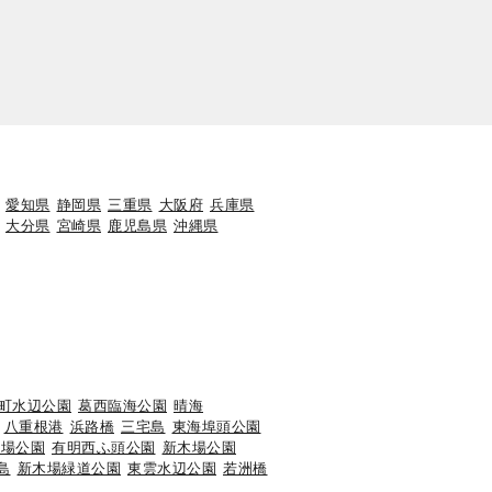
愛知県
静岡県
三重県
大阪府
兵庫県
大分県
宮崎県
鹿児島県
沖縄県
町水辺公園
葛西臨海公園
晴海
八重根港
浜路橋
三宅島
東海埠頭公園
広場公園
有明西ふ頭公園
新木場公園
島
新木場緑道公園
東雲水辺公園
若洲橋