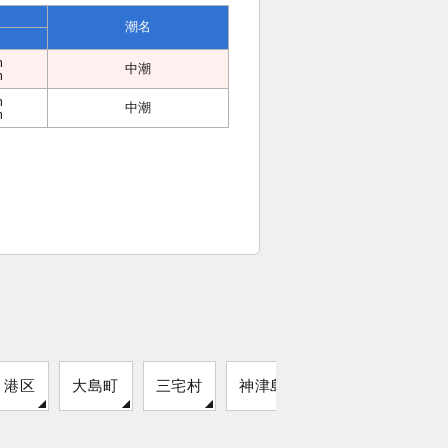
潮名
m
中潮
m
m
中潮
m
港区
大島町
三宅村
神津島村