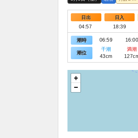
日出
日入
04:57
18:39
06:59
16:0
潮時
干潮
満潮
潮位
43cm
127c
+
−