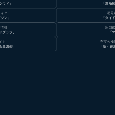
ラウド」
「遊漁
ディア
潮見
ガジン」
「タイド
汐情報
魚図鑑
ドグラフ」
「マ
イト
充実の補
る魚図鑑」
「新・遊