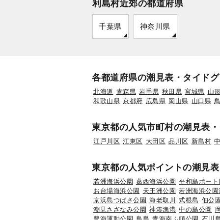
利島村近郊の都道府県
千葉県
神奈川県
各都道府県の潮見表・タイドグ
北海道
青森県
岩手県
秋田県
宮城県
山
和歌山県
京都府
広島県
岡山県
山口県
東京都の人気市町村の潮見表・
江戸川区
江東区
大田区
品川区
新島村
東京都の人気ポイントの潮見表
若洲海浜公園
葛西海浜公園
平和島ボート
お台場海浜公園
天王洲公園
若洲海浜公園
京浜島つばさ公園
海老取川
式根島
佃公
潮見さざなみ公園
神湊漁港
中の島公園
豊海運動公園
鳥島
青海南ふ頭公園
石川