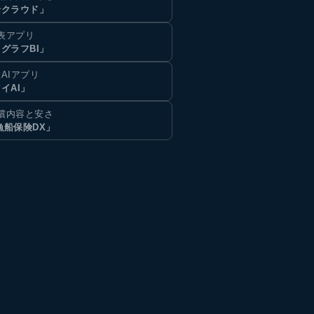
船クラウド」
表アプリ
グラフBI」
AIアプリ
イAI」
償内容と安さ
漁船保険DX」