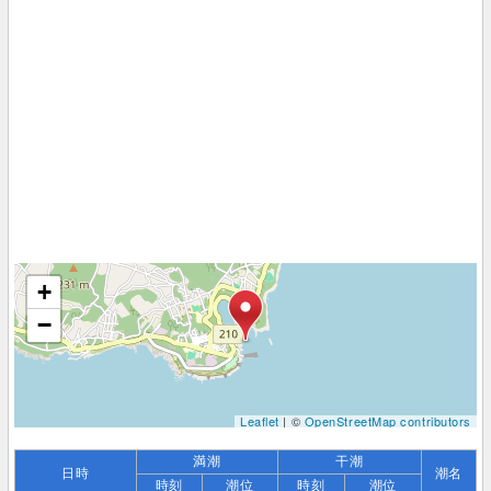
+
−
Leaflet
| ©
OpenStreetMap contributors
満潮
干潮
日時
潮名
時刻
潮位
時刻
潮位