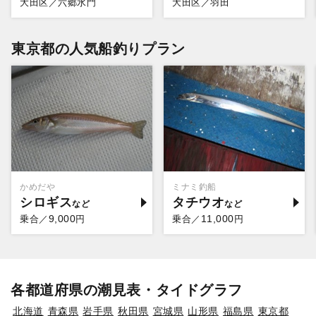
大田区／六郷水門
大田区／羽田
東京都の人気船釣りプラン
かめだや
ミナミ釣船
シロギス
タチウオ
9,000
11,000
乗合／
円
乗合／
円
各都道府県の潮見表・タイドグラフ
北海道
青森県
岩手県
秋田県
宮城県
山形県
福島県
東京都