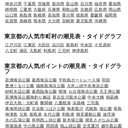
神奈川県
千葉県
茨城県
新潟県
富山県
石川県
福井県
愛知県
静岡県
三重県
大阪府
兵庫県
和歌山県
京都府
広島県
岡山県
山口県
鳥取県
島根県
高知県
香川県
徳島県
愛媛県
福岡県
佐賀県
長崎県
熊本県
大分県
宮崎県
鹿児島県
沖縄県
東京都の人気市町村の潮見表・タイドグラフ
江戸川区
江東区
大田区
品川区
新島村
中央区
小笠原村
八丈町
港区
大島町
利島村
三宅村
神津島村
東京都の人気ポイントの潮見表・タイドグラ
フ
若洲海浜公園
葛西海浜公園
平和島ボートレース場
羽田
豊洲ぐるり公園
城南島海浜公園
大井ふ頭中央海浜公園
砂町水辺公園
葛西臨海公園
晴海
お台場海浜公園
天王洲公園
若洲海浜公園海釣り施設
新左近川親水公園
中央大橋
朝凪橋
伊豆大島・元町港
勝鬨橋
八重根港
浜路橋
三宅島
東海埠頭公園
京浜島つばさ公園
海老取川
式根島
佃公園
母島
神津島
父島
新島港
永代公園
利島港
潮見運動公園
波浮港
水の広場公園
有明西ふ頭公園
新木場公園
潮見さざなみ公園
神湊漁港
中の島公園
岡田港
暁ふ頭公園
汐見運河
越中島公園