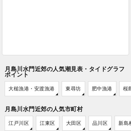
月島川水門近郊の人気潮見表・タイドグラフ
ポイント
大槌漁港・安渡漁港
東尋坊
肥中漁港
桜
月島川水門近郊の人気市町村
江戸川区
江東区
大田区
品川区
新島