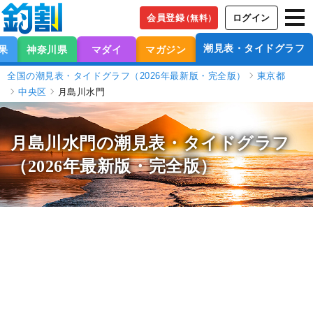
会員登録
ログイン
（無料）
潮見表・タイドグラフ
果
神奈川県
マダイ
マガジン
全国の潮見表・タイドグラフ（2026年最新版・完全版）
東京都
中央区
月島川水門
月島川水門の潮見表
・タイドグラフ
（2026年最新版・完全版）