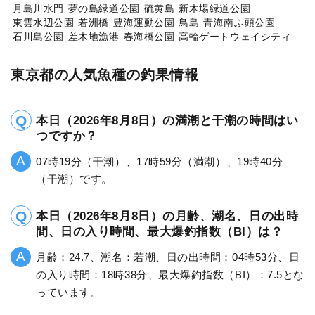
月島川水門
夢の島緑道公園
硫黄島
新木場緑道公園
東雲水辺公園
若洲橋
豊海運動公園
鳥島
青海南ふ頭公園
石川島公園
差木地漁港
春海橋公園
高輪ゲートウェイシティ
東京都の人気魚種の釣果情報
本日（2026年8月8日）の満潮と干潮の時間はい
つですか？
07時19分（干潮）、17時59分（満潮）、19時40分
（干潮）です。
本日（2026年8月8日）の月齢、潮名、日の出時
間、日の入り時間、最大爆釣指数（BI）は？
月齢：24.7、潮名：若潮、日の出時間：04時53分、日
の入り時間：18時38分、最大爆釣指数（BI）：7.5とな
っています。