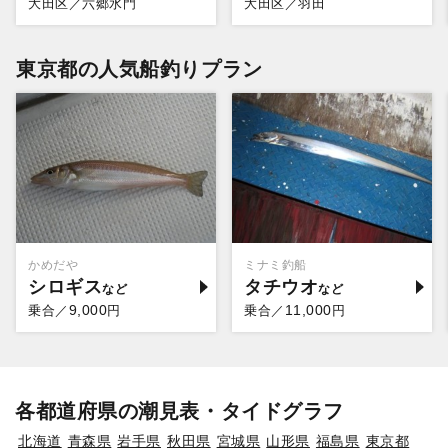
大田区／六郷水門
大田区／羽田
東京都の人気船釣りプラン
かめだや
ミナミ釣船
シロギス
タチウオ
9,000
11,000
乗合／
円
乗合／
円
各都道府県の潮見表・タイドグラフ
北海道
青森県
岩手県
秋田県
宮城県
山形県
福島県
東京都