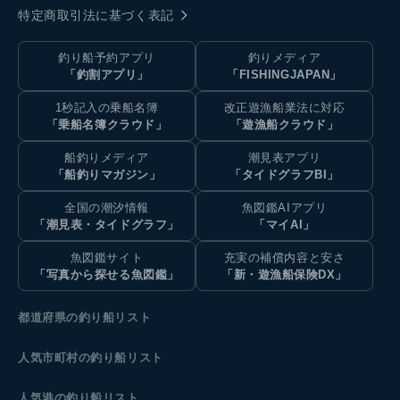
特定商取引法に基づく表記
釣り船予約アプリ
釣りメディア
「釣割アプリ」
「FISHINGJAPAN」
1秒記入の乗船名簿
改正遊漁船業法に対応
「乗船名簿クラウド」
「遊漁船クラウド」
船釣りメディア
潮見表アプリ
「船釣りマガジン」
「タイドグラフBI」
全国の潮汐情報
魚図鑑AIアプリ
「潮見表・タイドグラフ」
「マイAI」
魚図鑑サイト
充実の補償内容と安さ
「写真から探せる魚図鑑」
「新・遊漁船保険DX」
都道府県の釣り船リスト
人気市町村の釣り船リスト
人気港の釣り船リスト