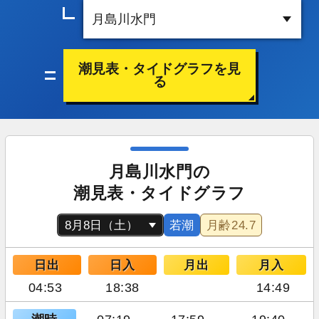
潮見表・タイドグラフを見
る
月島川水門の
潮見表・タイドグラフ
若潮
月齢
24.7
日出
日入
月出
月入
04:53
18:38
14:49