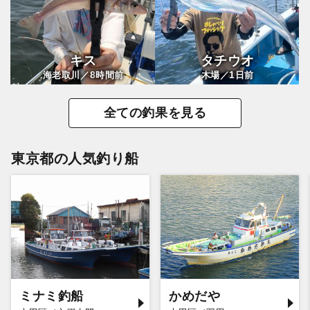
キス
タチウオ
8
1
海老取川／
時間前
木場／
日前
全ての釣果を見る
東京都の人気釣り船
ミナミ釣船
かめだや