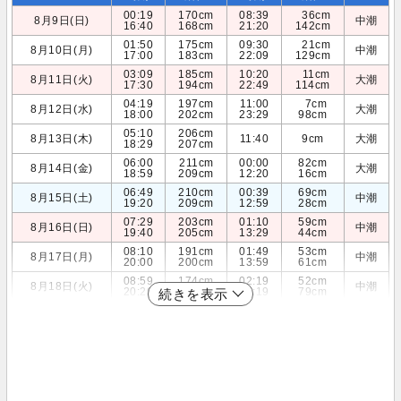
00:19
170cm
08:39
36cm
8月9日(日)
中潮
16:40
168cm
21:20
142cm
01:50
175cm
09:30
21cm
8月10日(月)
中潮
17:00
183cm
22:09
129cm
03:09
185cm
10:20
11cm
8月11日(火)
大潮
17:30
194cm
22:49
114cm
04:19
197cm
11:00
7cm
8月12日(水)
大潮
18:00
202cm
23:29
98cm
05:10
206cm
8月13日(木)
11:40
9cm
大潮
18:29
207cm
06:00
211cm
00:00
82cm
8月14日(金)
大潮
18:59
209cm
12:20
16cm
06:49
210cm
00:39
69cm
8月15日(土)
中潮
19:20
209cm
12:59
28cm
07:29
203cm
01:10
59cm
8月16日(日)
中潮
19:40
205cm
13:29
44cm
08:10
191cm
01:49
53cm
8月17日(月)
中潮
20:00
200cm
13:59
61cm
08:59
174cm
02:19
52cm
8月18日(火)
中潮
20:29
192cm
14:19
79cm
続きを表示