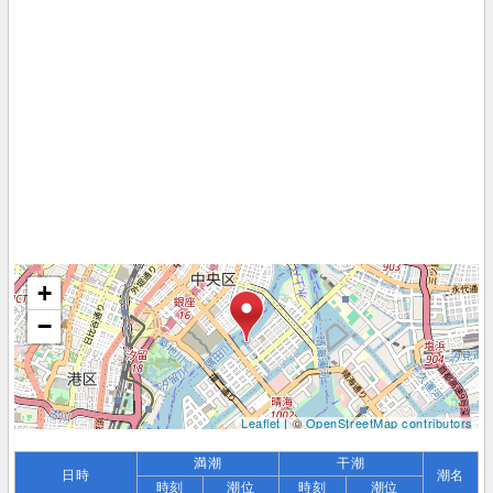
+
−
Leaflet
| ©
OpenStreetMap contributors
満潮
干潮
日時
潮名
時刻
潮位
時刻
潮位