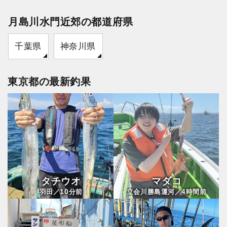
月島川水門近郊の都道府県
千葉県
神奈川県
東京都の最新釣果
タチウオ
マダコ
10
4
羽田／
分前
立会川勝島運河／
時間前