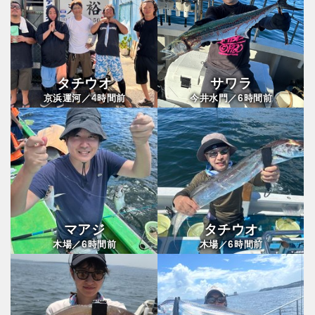
タチウオ
サワラ
4
6
京浜運河／
時間前
今井水門／
時間前
マアジ
タチウオ
6
6
木場／
時間前
木場／
時間前