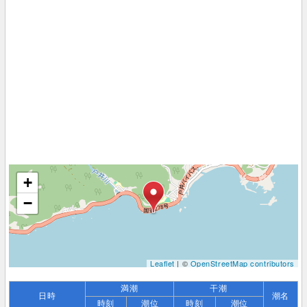
+
−
Leaflet
| ©
OpenStreetMap contributors
満潮
干潮
日時
潮名
時刻
潮位
時刻
潮位