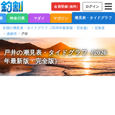
会員登録
ログイン
（無料）
潮見表・タイドグラフ
果
神奈川県
マダイ
マガジン
全国の潮見表・タイドグラフ（2026年最新版・完全版）
北海道
函館市
戸井
戸井の潮見表
・タイドグラフ（2026
年最新版・完全版）