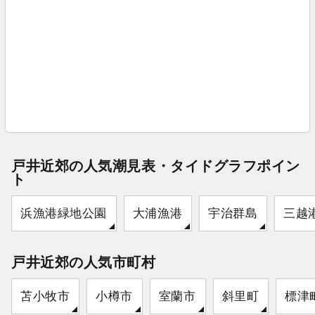
戸井近郊の人気潮見表・タイドグラフポイン
ト
浜漁港緑地公園
大浦漁港
宇治群島
三越
戸井近郊の人気市町村
苫小牧市
小樽市
室蘭市
斜里町
標津