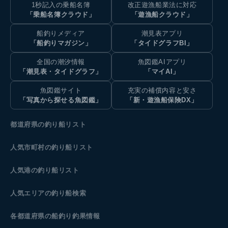
1秒記入の乗船名簿
改正遊漁船業法に対応
「乗船名簿クラウド」
「遊漁船クラウド」
船釣りメディア
潮見表アプリ
「船釣りマガジン」
「タイドグラフBI」
全国の潮汐情報
魚図鑑AIアプリ
「潮見表・タイドグラフ」
「マイAI」
魚図鑑サイト
充実の補償内容と安さ
「写真から探せる魚図鑑」
「新・遊漁船保険DX」
都道府県の釣り船リスト
人気市町村の釣り船リスト
人気港の釣り船リスト
人気エリアの釣り船検索
各都道府県の船釣り釣果情報