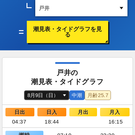
潮見表・タイドグラフを見
る
戸井の
潮見表・タイドグラフ
中潮
月齢
25.7
日出
日入
月出
月入
04:37
18:44
16:15