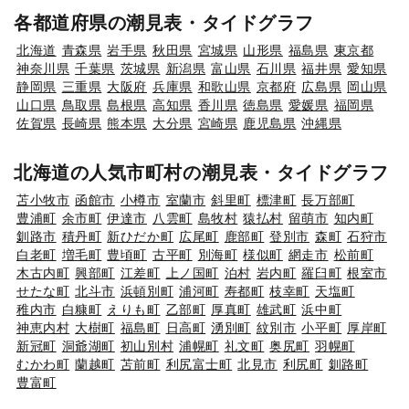
各都道府県の潮見表・タイドグラフ
北海道
青森県
岩手県
秋田県
宮城県
山形県
福島県
東京都
神奈川県
千葉県
茨城県
新潟県
富山県
石川県
福井県
愛知県
静岡県
三重県
大阪府
兵庫県
和歌山県
京都府
広島県
岡山県
山口県
鳥取県
島根県
高知県
香川県
徳島県
愛媛県
福岡県
佐賀県
長崎県
熊本県
大分県
宮崎県
鹿児島県
沖縄県
北海道の人気市町村の潮見表・タイドグラフ
苫小牧市
函館市
小樽市
室蘭市
斜里町
標津町
長万部町
豊浦町
余市町
伊達市
八雲町
島牧村
猿払村
留萌市
知内町
釧路市
積丹町
新ひだか町
広尾町
鹿部町
登別市
森町
石狩市
白老町
増毛町
豊頃町
古平町
別海町
様似町
網走市
松前町
木古内町
興部町
江差町
上ノ国町
泊村
岩内町
羅臼町
根室市
せたな町
北斗市
浜頓別町
浦河町
寿都町
枝幸町
天塩町
稚内市
白糠町
えりも町
乙部町
厚真町
雄武町
浜中町
神恵内村
大樹町
福島町
日高町
湧別町
紋別市
小平町
厚岸町
新冠町
洞爺湖町
初山別村
浦幌町
礼文町
奥尻町
羽幌町
むかわ町
蘭越町
苫前町
利尻富士町
北見市
利尻町
釧路町
豊富町