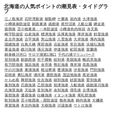
北海道の人気ポイントの潮見表・タイドグラ
フ
江ノ島海岸
石狩湾新港
能取岬
十勝港
岩内港
大津漁港
小樽港南防波堤
釧路東港
函館港
尾岱沼港
入船公園
網走港
留萌港
苫小牧東港・一本防波堤
小樽港色内埠頭
弁天島
崎守防波堤
白老漁港
標津漁港
浜厚真漁港
厚岸漁港
斜里漁港
走古丹漁港
古平漁港
恵山漁港
八雲漁港
大岸漁港
厚内漁港
国縫漁港
白鳥大橋
厚田漁港
浜益漁港
常呂漁港
浜猿払漁港
黄金漁港
鵡川漁港
涌元漁港
伊達漁港
虻田漁港
室蘭港
錦多峰川河口
サロマ湖第1湖口
千代の浦マリンパーク
登別漁港
釧路西港
兜千畳敷
紋別港
美国漁港
幌武意漁港
長万部漁港
旭浜漁港
余市港
熊石漁港
厚岸湖
高島漁港
中の川漁港
東浦漁港
椴法華港
豊浦漁港
汐首漁港
門別漁港
花咲港
勇払海岸
浦河港
鹿部漁港
茂辺地漁港
黒岩漁港
かもめ島
興部漁港
住吉漁港
頓別漁港
砂原漁港
鷲別漁港
薫別漁港
忍路漁港
乙部漁港
祝津漁港
入船漁港
函館湯川漁港
志海苔漁港
天塩港
音別海岸
余別漁港
増毛港
古潭漁港
落部漁港
濃昼漁港
白糠漁港
イタンキ漁港
尾札部漁港
歌別漁港
苫小牧西港・西防波堤
散布漁港
静内漁港
大磯港
厚賀漁港
木古内漁港
大樹漁港
川汲漁港
ウトロ漁港