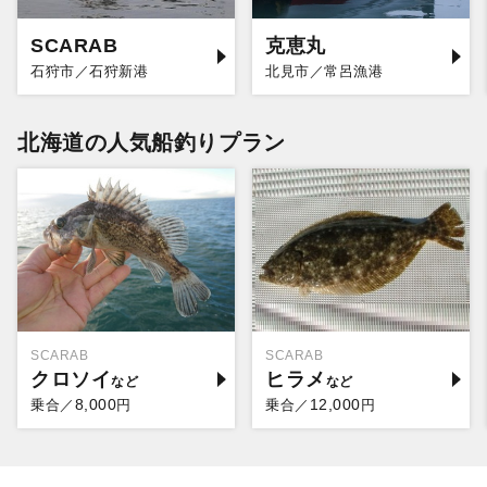
SCARAB
克恵丸
石狩市／石狩新港
北見市／常呂漁港
北海道の人気船釣りプラン
SCARAB
SCARAB
クロソイ
ヒラメ
8,000
12,000
乗合／
円
乗合／
円