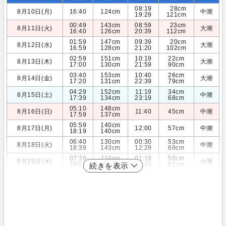
08:19
28cm
8月10日(月)
16:40
124cm
中潮
19:29
121cm
00:49
143cm
08:59
23cm
8月11日(火)
大潮
16:40
126cm
20:39
112cm
01:59
147cm
09:39
20cm
8月12日(水)
大潮
16:59
128cm
21:20
102cm
02:59
151cm
10:19
22cm
8月13日(木)
大潮
17:00
130cm
21:59
90cm
03:40
153cm
10:40
26cm
8月14日(金)
大潮
17:20
131cm
22:39
79cm
04:29
152cm
11:19
34cm
8月15日(土)
中潮
17:39
134cm
23:19
68cm
05:10
148cm
8月16日(日)
11:40
45cm
中潮
17:59
137cm
05:59
140cm
8月17日(月)
12:00
57cm
中潮
18:19
140cm
06:40
130cm
00:30
53cm
8月18日(火)
中潮
18:39
143cm
12:29
69cm
07:39
118cm
01:19
50cm
8月19日(水)
小潮
18:59
145cm
12:40
81cm
続きを表示