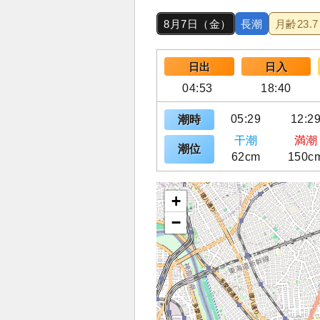
8月7日（金）
長潮
月齢
23.7
日出
日入
04:53
18:40
05:29
12:2
潮時
干潮
満潮
潮位
62cm
150c
+
−