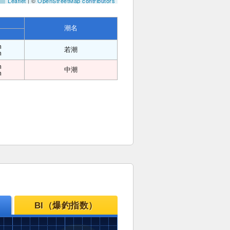
Leaflet
| ©
OpenStreetMap contributors
潮名
m
若潮
m
m
中潮
m
BI（爆釣指数）