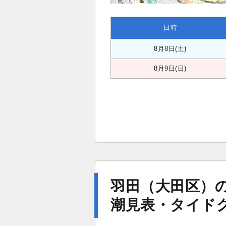
日時
8月8日(土)
8月9日(日)
羽田（大田区）
潮見表・タイド