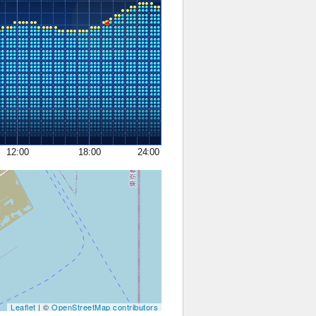
12:00
18:00
24:00
Leaflet
| ©
OpenStreetMap contributors