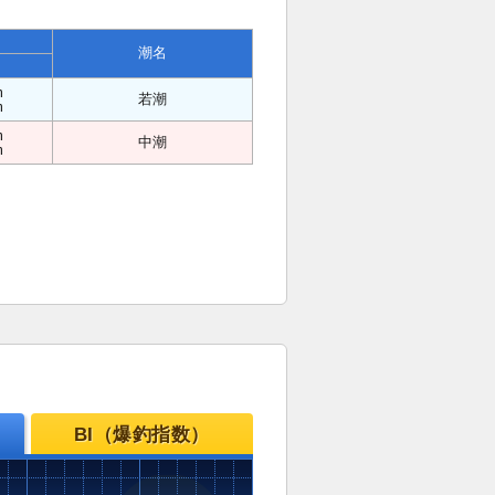
潮名
m
若潮
m
m
中潮
m
BI（爆釣指数）