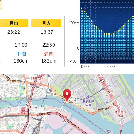
100
月出
月入
23:22
13:37
0
17:00
22:59
0
干潮
満潮
m
136cm
182cm
-40
0:00
6:00