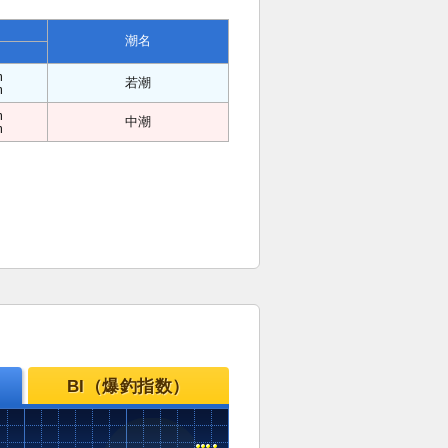
潮名
m
若潮
m
m
中潮
m
BI（爆釣指数）