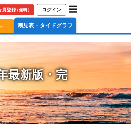
会員登録
ログイン
（無料）
潮見表・タイドグラフ
ン
6年最新版・完