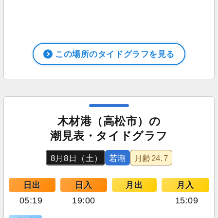
この場所のタイドグラフを見る
木材港（高松市）の
潮見表・タイドグラフ
8月8日（土）
若潮
月齢
24.7
日出
日入
月出
月入
05:19
19:00
15:09