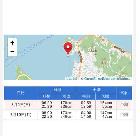
+
−
Leaflet
| ©
OpenStreetMap contributors
満潮
干潮
日時
潮名
時刻
潮位
時刻
潮位
06:39
170cm
02:59
154cm
8月9日(日)
中潮
21:39
236cm
13:59
55cm
08:00
173cm
04:00
147cm
8月10日(月)
中潮
22:20
246cm
14:59
47cm