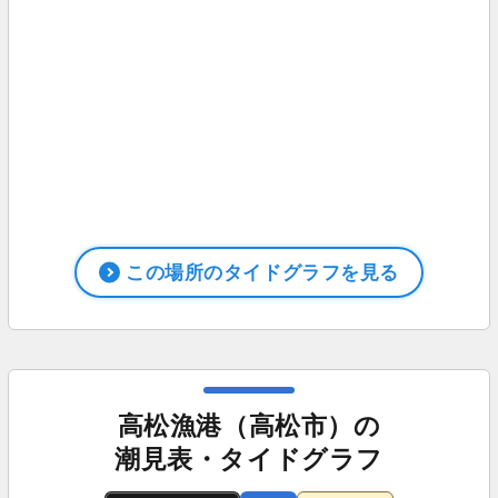
この場所のタイドグラフを見る
高松漁港（高松市）の
潮見表・タイドグラフ