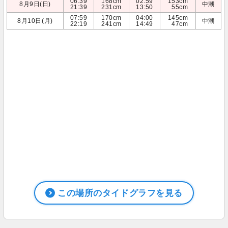
06:39
168cm
02:59
153cm
8月9日(日)
中潮
21:39
231cm
13:50
55cm
07:59
170cm
04:00
145cm
8月10日(月)
中潮
22:19
241cm
14:49
47cm
この場所のタイドグラフを見る