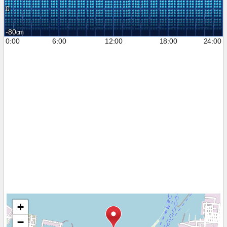
0
-80
0:00
6:00
12:00
18:00
24:00
+
−