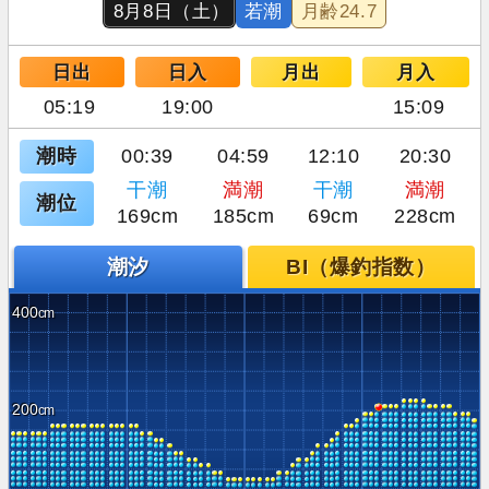
8月8日（土）
若潮
月齢
24.7
日出
日入
月出
月入
05:19
19:00
15:09
潮時
00:39
04:59
12:10
20:30
干潮
満潮
干潮
満潮
潮位
169cm
185cm
69cm
228cm
潮汐
BI（爆釣指数）
400
200