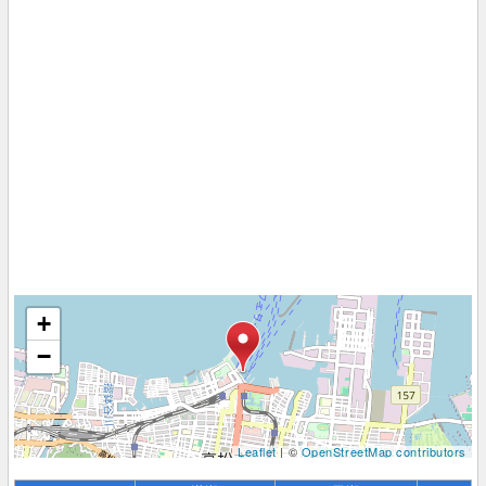
+
−
Leaflet
| ©
OpenStreetMap contributors