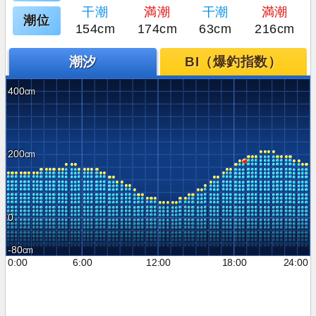
干潮
満潮
干潮
満潮
潮位
154cm
174cm
63cm
216cm
潮汐
BI（爆釣指数）
400
200
0
-80
0:00
6:00
12:00
18:00
24:00