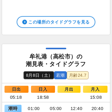
この場所のタイドグラフを見る
牟礼港（高松市）の
潮見表・タイドグラフ
8月8日（土）
若潮
月齢
24.7
日出
日入
月出
月入
05:18
18:58
15:08
潮時
01:00
05:00
12:40
20:40