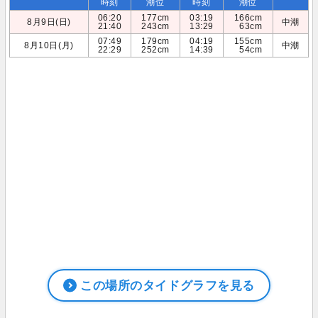
時刻
潮位
時刻
潮位
06:20
177cm
03:19
166cm
8月9日(日)
中潮
21:40
243cm
13:29
63cm
07:49
179cm
04:19
155cm
8月10日(月)
中潮
22:29
252cm
14:39
54cm
この場所のタイドグラフを見る