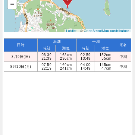
−
Leaflet
| ©
OpenStreetMap contributors
満潮
干潮
日時
潮名
時刻
潮位
時刻
潮位
06:39
168cm
02:59
152cm
8月9日(日)
中潮
21:39
230cm
13:49
55cm
07:59
169cm
04:00
145cm
8月10日(月)
中潮
22:19
241cm
14:49
47cm