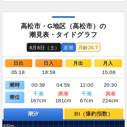
高松市・G地区（高松市）の
潮見表・タイドグラフ
8月8日（土）
若潮
月齢
24.7
日出
日入
月出
月入
05:18
18:59
15:08
潮時
00:39
04:59
12:00
20:30
干潮
満潮
干潮
満潮
潮位
167cm
181cm
67cm
224cm
潮汐
BI（爆釣指数）
400