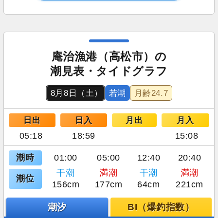
庵治漁港（高松市）の
潮見表・タイドグラフ
8月8日（土）
若潮
月齢
24.7
日出
日入
月出
月入
05:18
18:59
15:08
潮時
01:00
05:00
12:40
20:40
干潮
満潮
干潮
満潮
潮位
156cm
177cm
64cm
221cm
潮汐
BI（爆釣指数）