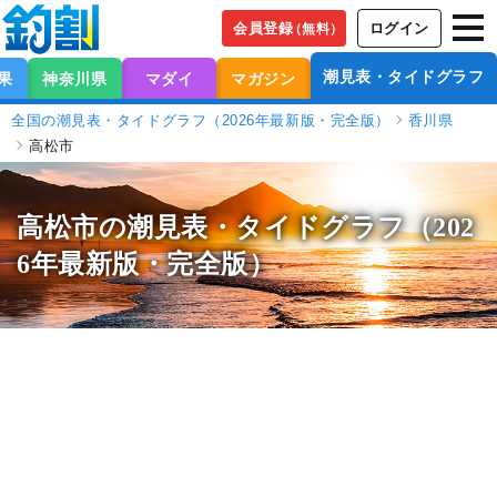
会員登録
ログイン
（無料）
潮見表・タイドグラフ
果
神奈川県
マダイ
マガジン
全国の潮見表・タイドグラフ（2026年最新版・完全版）
香川県
高松市
高松市の潮見表
・タイドグラフ（202
6年最新版・完全版）