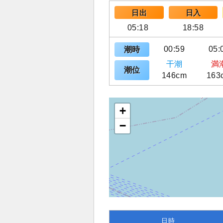
日出
日入
05:18
18:58
00:59
05:
潮時
干潮
満
潮位
146cm
163
+
−
日時