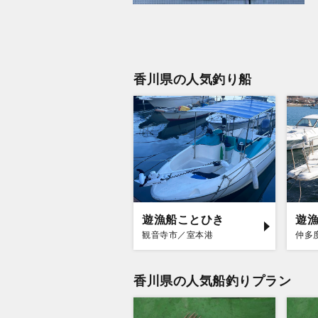
香川県の人気釣り船
遊漁船ことひき
遊
観音寺市／室本港
仲多
香川県の人気船釣りプラン