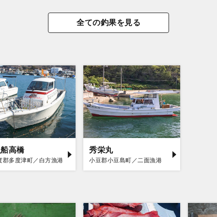
全ての釣果を見る
漁船高橋
秀栄丸
度郡多度津町／白方漁港
小豆郡小豆島町／二面漁港