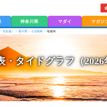
果
神奈川県
マダイ
マガジ
版・完全版）
香川県
小豆島町
地蔵埼
表
・タイドグラフ（202