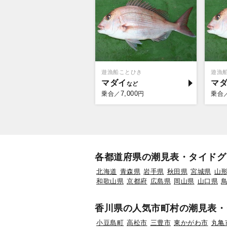
遊漁船ことひき
遊漁
マダイ
マ
7,000
乗合／
円
乗合
各都道府県の潮見表・タイドグ
北海道
青森県
岩手県
秋田県
宮城県
山
和歌山県
京都府
広島県
岡山県
山口県
香川県の人気市町村の潮見表・
小豆島町
高松市
三豊市
東かがわ市
丸亀