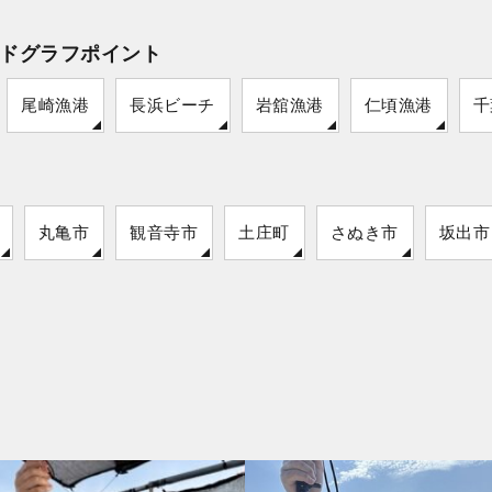
ドグラフポイント
尾崎漁港
長浜ビーチ
岩舘漁港
仁頃漁港
千
丸亀市
観音寺市
土庄町
さぬき市
坂出市