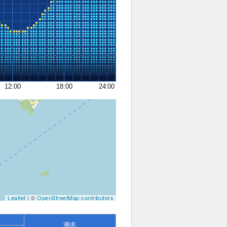
12:00
18:00
24:00
Leaflet
| ©
OpenStreetMap contributors
潮名