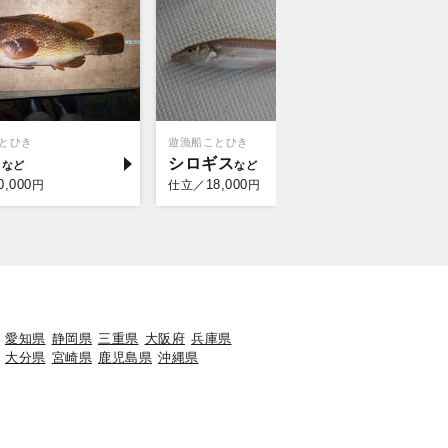
とひき
遊漁船ことひき
秀栄丸
ウ
シロギス
タイ
0,000
18,000
30,
円
仕立／
円
仕立／
愛知県
静岡県
三重県
大阪府
兵庫県
大分県
宮崎県
鹿児島県
沖縄県