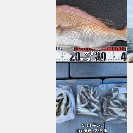
マダイ
7
室本港／
日前
シロキス
28
白方漁港／
日前