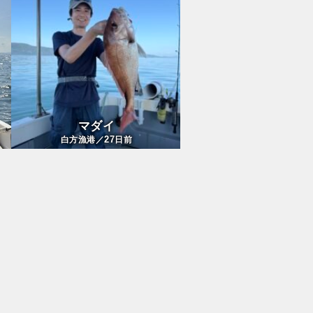
マダイ
27
白方漁港／
日前