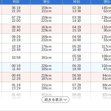
時刻
潮位
時刻
潮位
06:19
159cm
02:39
145c
21:20
211cm
13:39
52c
07:29
159cm
03:39
139c
22:00
222cm
14:30
43c
08:30
163cm
04:19
132c
22:40
229cm
15:19
36c
09:29
169cm
04:59
125c
23:19
232cm
16:00
33c
10:19
176cm
05:20
117c
23:49
231cm
16:40
33c
05:59
109c
10:59
181cm
17:20
38c
00:19
226cm
06:20
102c
11:40
185cm
18:00
47c
00:49
219cm
06:59
94cm
12:29
187cm
18:40
61cm
01:19
211cm
07:29
88cm
13:19
186cm
19:20
78cm
01:40
201cm
08:00
82cm
14:10
183cm
20:00
98cm
続きを表示