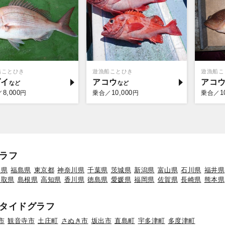
船ことひき
遊漁船ことひき
遊漁船こ
ダイ
アコウ
アコ
8,000
10,000
1
／
円
乗合／
円
乗合／
ラフ
形県
福島県
東京都
神奈川県
千葉県
茨城県
新潟県
富山県
石川県
福井県
鳥取県
島根県
高知県
香川県
徳島県
愛媛県
福岡県
佐賀県
長崎県
熊本県
タイドグラフ
市
観音寺市
土庄町
さぬき市
坂出市
直島町
宇多津町
多度津町