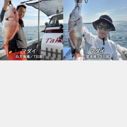
マダイ
マダイ
7
9
白方漁港／
日前
室本港／
日前