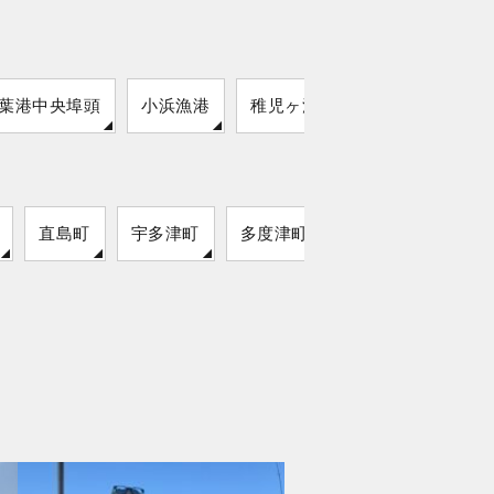
葉港中央埠頭
小浜漁港
稚児ヶ淵
直島町
宇多津町
多度津町