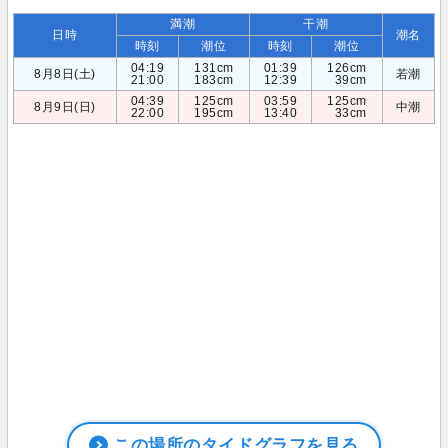
満潮
干潮
日時
潮名
時刻
潮位
時刻
潮位
04:19
131cm
01:39
126cm
8月8日(土)
若潮
21:00
183cm
12:39
39cm
04:39
125cm
03:59
125cm
8月9日(日)
中潮
22:00
195cm
13:40
33cm
この場所のタイドグラフを見る