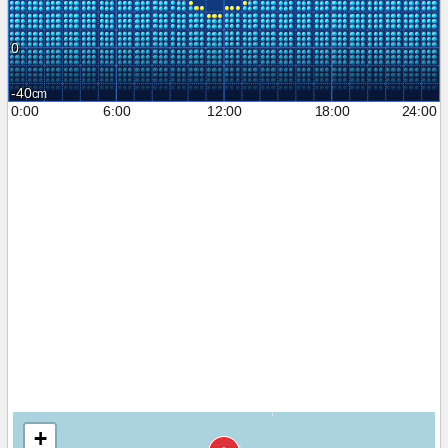
0
-40
0:00
6:00
12:00
18:00
24:00
+