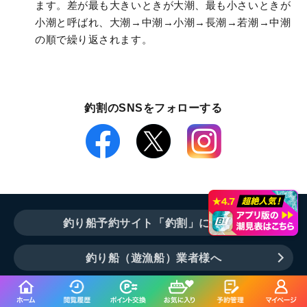
ます。差が最も大きいときが大潮、最も小さいときが
小潮と呼ばれ、大潮→中潮→小潮→長潮→若潮→中潮
の順で繰り返されます。
釣割のSNSをフォローする
釣り船予約サイト「釣割」について
釣り船（遊漁船）業者様へ
ホーム
釣割からのお知らせ