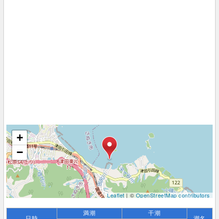
+
−
Leaflet
| ©
OpenStreetMap contributors
満潮
干潮
日時
潮名