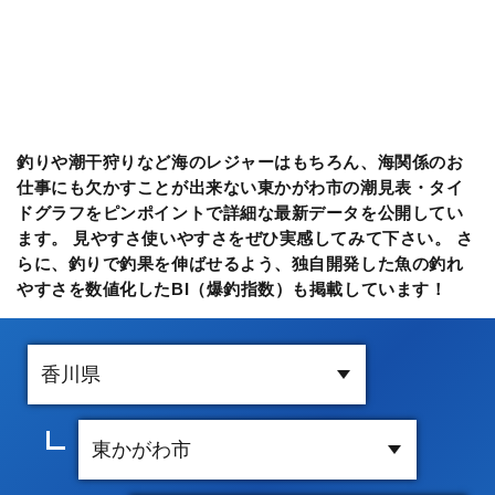
釣りや潮干狩りなど海のレジャーはもちろん、海関係のお
仕事にも欠かすことが出来ない東かがわ市の潮見表・タイ
ドグラフをピンポイントで詳細な最新データを公開してい
ます。 見やすさ使いやすさをぜひ実感してみて下さい。 さ
らに、釣りで釣果を伸ばせるよう、独自開発した魚の釣れ
やすさを数値化したBI（爆釣指数）も掲載しています！