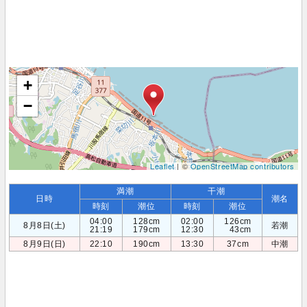
+
−
Leaflet
| ©
OpenStreetMap contributors
満潮
干潮
日時
潮名
時刻
潮位
時刻
潮位
04:00
128cm
02:00
126cm
8月8日(土)
若潮
21:19
179cm
12:30
43cm
8月9日(日)
22:10
190cm
13:30
37cm
中潮