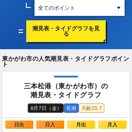
潮見表・タイドグラフを見
る
東かがわ市の人気潮見表・タイドグラフポイン
ト
三本松港（東かがわ市）の
潮見表・タイドグラフ
8月7日（金）
長潮
月齢
23.7
日出
日入
月出
月入