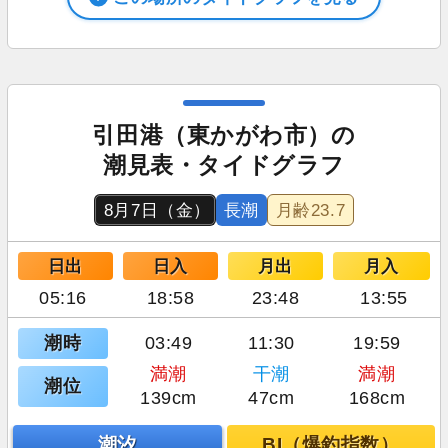
引田港（東かがわ市）の
潮見表・タイドグラフ
8月7日（金）
長潮
月齢
23.7
日出
日入
月出
月入
05:16
18:58
23:48
13:55
潮時
03:49
11:30
19:59
満潮
干潮
満潮
潮位
139cm
47cm
168cm
潮汐
BI（爆釣指数）