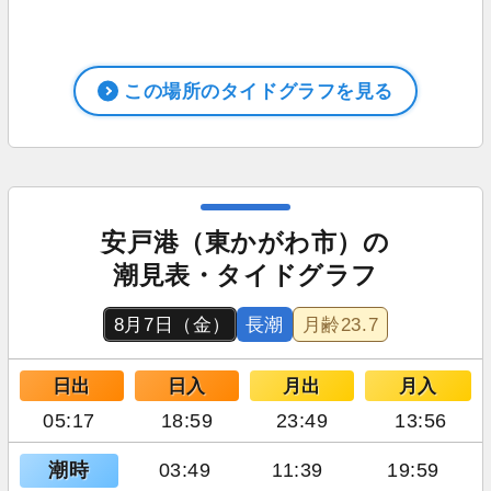
この場所のタイドグラフを見る
安戸港（東かがわ市）の
潮見表・タイドグラフ
8月7日（金）
長潮
月齢
23.7
日出
日入
月出
月入
05:17
18:59
23:49
13:56
潮時
03:49
11:39
19:59