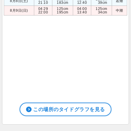
8月8日(土)
若潮
21:10
183cm
12:40
39cm
04:29
125cm
04:00
125cm
8月9日(日)
中潮
22:00
195cm
13:40
34cm
この場所のタイドグラフを見る