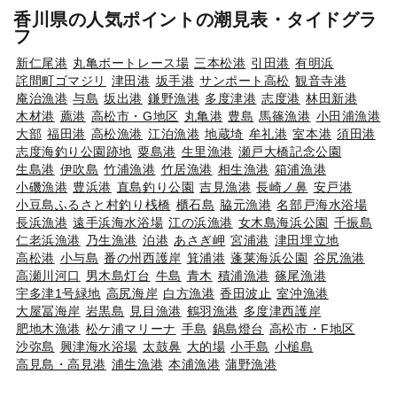
香川県の人気ポイントの潮見表・タイドグラ
フ
新仁尾港
丸亀ボートレース場
三本松港
引田港
有明浜
詫間町ゴマジリ
津田港
坂手港
サンポート高松
観音寺港
庵治漁港
与島
坂出港
鎌野漁港
多度津港
志度港
林田新港
木材港
薦港
高松市・G地区
丸亀港
豊島
馬篠漁港
小田浦漁港
大部
福田港
高松漁港
江泊漁港
地蔵埼
牟礼港
室本港
須田港
志度海釣り公園跡地
粟島港
生里漁港
瀬戸大橋記念公園
生島港
伊吹島
竹浦漁港
竹居漁港
相生漁港
箱浦漁港
小磯漁港
豊浜港
直島釣り公園
吉見漁港
長崎ノ鼻
安戸港
小豆島ふるさと村釣り桟橋
櫃石島
脇元漁港
名部戸海水浴場
長浜漁港
遠手浜海水浴場
江の浜漁港
女木島海浜公園
千振島
仁老浜漁港
乃生漁港
泊港
あさぎ岬
宮浦港
津田埋立地
高松港
小与島
番の州西護岸
箕浦港
蓬莱海浜公園
谷尻漁港
高瀬川河口
男木島灯台
牛島
青木
積浦漁港
篠尾漁港
宇多津1号緑地
高尻海岸
白方漁港
香田波止
室沖漁港
大屋冨海岸
岩黒島
見目漁港
鶴羽漁港
多度津西護岸
肥地木漁港
松ケ浦マリーナ
手島
鍋島燈台
高松市・F地区
沙弥島
興津海水浴場
太鼓鼻
大的場
小手島
小槌島
高見島・高見港
浦生漁港
本浦漁港
蒲野漁港