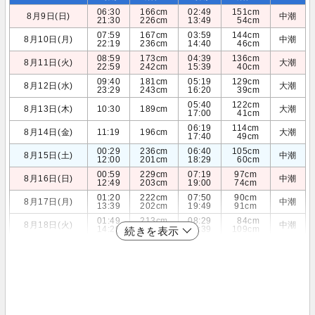
06:30
166cm
02:49
151cm
8月9日(日)
中潮
21:30
226cm
13:49
54cm
07:59
167cm
03:59
144cm
8月10日(月)
中潮
22:19
236cm
14:40
46cm
08:59
173cm
04:39
136cm
8月11日(火)
大潮
22:59
242cm
15:39
40cm
09:40
181cm
05:19
129cm
8月12日(水)
大潮
23:29
243cm
16:20
39cm
05:40
122cm
8月13日(木)
10:30
189cm
大潮
17:00
41cm
06:19
114cm
8月14日(金)
11:19
196cm
大潮
17:40
49cm
00:29
236cm
06:40
105cm
8月15日(土)
中潮
12:00
201cm
18:29
60cm
00:59
229cm
07:19
97cm
8月16日(日)
中潮
12:49
203cm
19:00
74cm
01:20
222cm
07:50
90cm
8月17日(月)
中潮
13:39
202cm
19:49
91cm
01:49
213cm
08:29
84cm
8月18日(火)
中潮
14:29
199cm
20:39
109cm
続きを表示