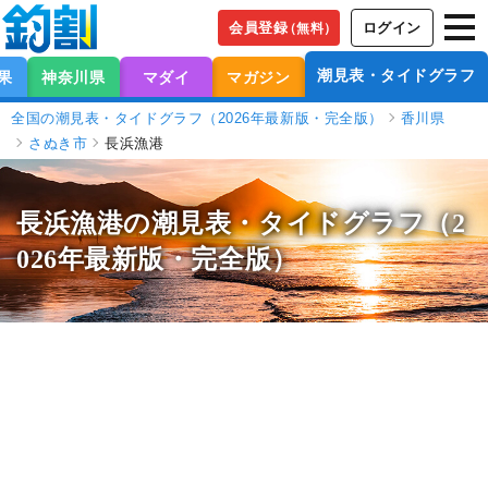
会員登録
ログイン
（無料）
潮見表・タイドグラフ
果
神奈川県
マダイ
マガジン
全国の潮見表・タイドグラフ（2026年最新版・完全版）
香川県
さぬき市
長浜漁港
長浜漁港の潮見表
・タイドグラフ（2
026年最新版・完全版）