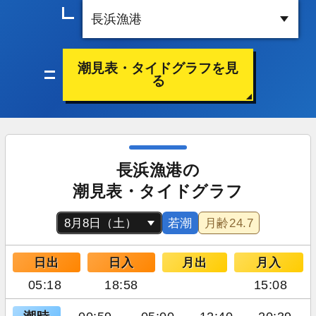
潮見表・タイドグラフを見
る
長浜漁港の
潮見表・タイドグラフ
若潮
月齢
24.7
日出
日入
月出
月入
05:18
18:58
15:08