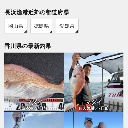
長浜漁港近郊の都道府県
岡山県
徳島県
愛媛県
香川県の最新釣果
マダイ
マダイ
7
7
室本港／
日前
白方漁港／
日前