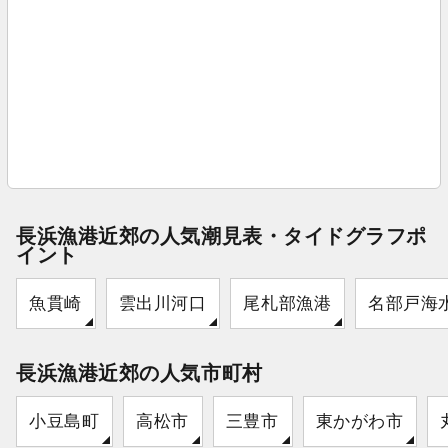
長浜漁港近郊の人気潮見表・タイドグラフポ
イント
魚貫崎
雲出川河口
尾札部漁港
名部戸海
長浜漁港近郊の人気市町村
小豆島町
高松市
三豊市
東かがわ市