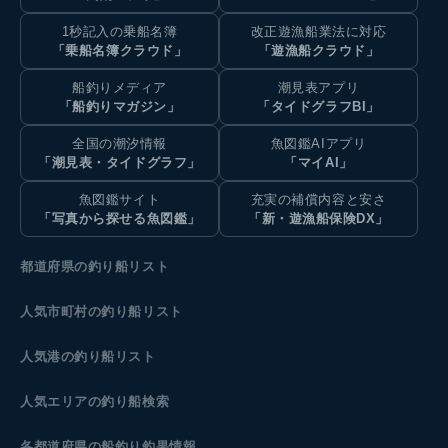
1秒記入の乗船名簿
改正遊漁船業法に対応
「乗船名簿クラウド」
「遊漁船クラウド」
船釣りメディア
潮見表アプリ
「船釣りマガジン」
「タイドグラフBI」
全国の潮汐情報
魚図鑑AIアプリ
「潮見表・タイドグラフ」
「マイAI」
魚図鑑サイト
充実の補償内容と安さ
「写真から探せる魚図鑑」
「新・遊漁船保険DX」
都道府県の釣り船リスト
人気市町村の釣り船リスト
人気港の釣り船リスト
人気エリアの釣り船検索
各都道府県の船釣り釣果情報