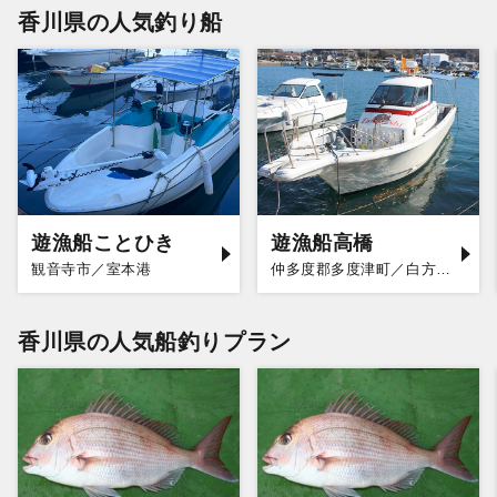
香川県の人気釣り船
遊漁船ことひき
遊漁船高橋
観音寺市／室本港
仲多度郡多度津町／白方漁港
香川県の人気船釣りプラン