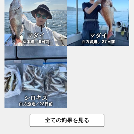
マダイ
マダイ
9
27
室本港／
日前
白方漁港／
日前
シロキス
28
白方漁港／
日前
全ての釣果を見る