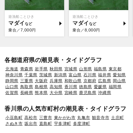
遊漁船ことひき
遊漁船ことひき
マダイ
マダイ
7,000
8,000
乗合／
円
乗合／
円
各都道府県の潮見表・タイドグラフ
北海道
青森県
岩手県
秋田県
宮城県
山形県
福島県
東京都
神奈川県
千葉県
茨城県
新潟県
富山県
石川県
福井県
愛知県
静岡県
三重県
大阪府
兵庫県
和歌山県
京都府
広島県
岡山県
山口県
鳥取県
島根県
高知県
香川県
徳島県
愛媛県
福岡県
佐賀県
長崎県
熊本県
大分県
宮崎県
鹿児島県
沖縄県
香川県の人気市町村の潮見表・タイドグラフ
小豆島町
高松市
三豊市
東かがわ市
丸亀市
観音寺市
土庄町
さぬき市
坂出市
直島町
宇多津町
多度津町