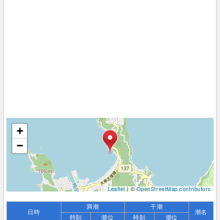
+
−
Leaflet
| ©
OpenStreetMap contributors
満潮
干潮
日時
潮名
時刻
潮位
時刻
潮位