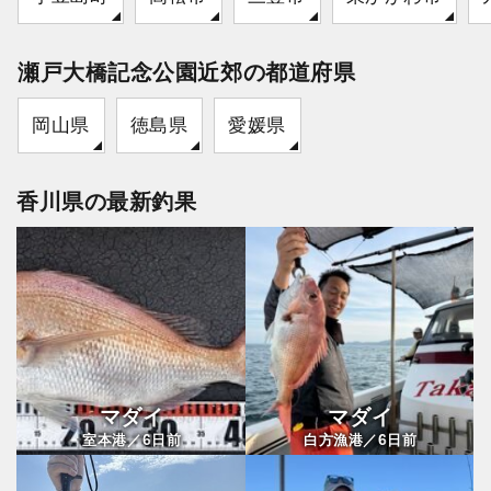
瀬戸大橋記念公園近郊の都道府県
岡山県
徳島県
愛媛県
香川県の最新釣果
マダイ
マダイ
6
6
室本港／
日前
白方漁港／
日前