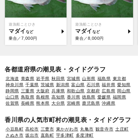
遊漁船ことひき
遊漁船ことひき
マダイ
マダイ
7,000
8,000
乗合／
円
乗合／
円
各都道府県の潮見表・タイドグラフ
北海道
青森県
岩手県
秋田県
宮城県
山形県
福島県
東京都
神奈川県
千葉県
茨城県
新潟県
富山県
石川県
福井県
愛知県
静岡県
三重県
大阪府
兵庫県
和歌山県
京都府
広島県
岡山県
山口県
鳥取県
島根県
高知県
香川県
徳島県
愛媛県
福岡県
佐賀県
長崎県
熊本県
大分県
宮崎県
鹿児島県
沖縄県
香川県の人気市町村の潮見表・タイドグラフ
小豆島町
高松市
三豊市
東かがわ市
丸亀市
観音寺市
土庄町
さぬき市
坂出市
直島町
宇多津町
多度津町