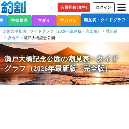
会員登録
ログイン
（無料）
潮見表・タイドグラフ
果
神奈川県
マダイ
マガジン
全国の潮見表・タイドグラフ（2026年最新版・完全版）
香川県
坂出市
瀬戸大橋記念公園
瀬戸大橋記念公園の潮見表
・タイド
グラフ（2026年最新版・完全版）