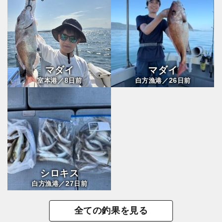
マダイ
マダイ
8
26
室本港／
日前
白方漁港／
日前
シロキス
27
白方漁港／
日前
全ての釣果を見る