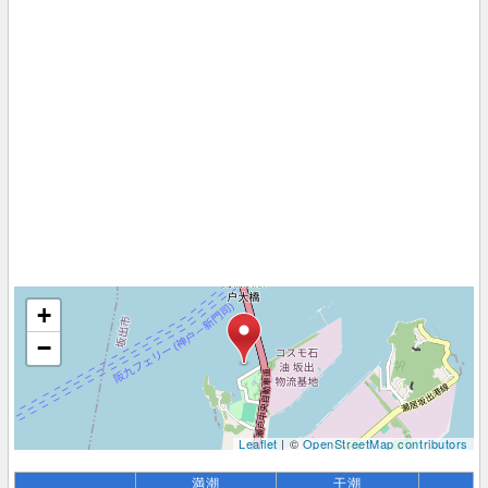
+
−
Leaflet
| ©
OpenStreetMap contributors
満潮
干潮