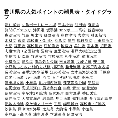
香川県の人気ポイントの潮見表・タイドグラ
フ
新仁尾港
丸亀ボートレース場
三本松港
引田港
有明浜
詫間町ゴマジリ
津田港
坂手港
サンポート高松
観音寺港
庵治漁港
与島
坂出港
鎌野漁港
多度津港
志度港
林田新港
木材港
薦港
高松市・G地区
丸亀港
豊島
馬篠漁港
小田浦漁港
大部
福田港
高松漁港
江泊漁港
地蔵埼
牟礼港
室本港
須田港
志度海釣り公園跡地
粟島港
生里漁港
瀬戸大橋記念公園
生島港
伊吹島
竹浦漁港
竹居漁港
相生漁港
箱浦漁港
小磯漁港
豊浜港
直島釣り公園
吉見漁港
長崎ノ鼻
安戸港
小豆島ふるさと村釣り桟橋
櫃石島
脇元漁港
名部戸海水浴場
長浜漁港
遠手浜海水浴場
江の浜漁港
女木島海浜公園
千振島
仁老浜漁港
乃生漁港
泊港
あさぎ岬
宮浦港
高松港
津田埋立地
小与島
番の州西護岸
蓬莱海浜公園
箕浦港
谷尻漁港
高瀬川河口
男木島灯台
牛島
青木
積浦漁港
篠尾漁港
宇多津1号緑地
高尻海岸
白方漁港
香田波止
室沖漁港
大屋冨海岸
岩黒島
見目漁港
鶴羽漁港
多度津西護岸
肥地木漁港
松ケ浦マリーナ
手島
鍋島燈台
高松市・F地区
沙弥島
興津海水浴場
太鼓鼻
大的場
小手島
小槌島
高見島・高見港
浦生漁港
本浦漁港
蒲野漁港