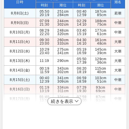
日時
潮名
時刻
潮位
時刻
潮位
05:50
251cm
00:40
187cm
8月8日(土)
若潮
20:19
284cm
12:59
85cm
07:09
244cm
02:29
188cm
8月9日(日)
中潮
21:30
302cm
14:10
75cm
08:29
248cm
03:40
177cm
8月10日(月)
中潮
22:20
320cm
15:19
61cm
09:30
260cm
04:30
161cm
8月11日(火)
大潮
23:00
333cm
16:10
48cm
10:29
275cm
05:19
145cm
8月12日(水)
大潮
23:40
341cm
16:59
39cm
05:50
129cm
8月13日(木)
11:19
290cm
大潮
17:39
36cm
00:19
343cm
06:20
115cm
8月14日(金)
大潮
11:59
302cm
18:19
40cm
00:40
341cm
06:59
103cm
8月15日(土)
中潮
12:39
309cm
18:59
51cm
01:19
334cm
07:29
93cm
8月16日(日)
中潮
13:19
311cm
19:30
69cm
01:40
324cm
07:59
87cm
8月17日(月)
中潮
13:59
307cm
20:00
91cm
続きを表示