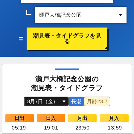
潮見表・タイドグラフを見
る
瀬戸大橋記念公園の
潮見表・タイドグラフ
長潮
月齢
23.7
日出
日入
月出
月入
05:19
19:01
23:50
13:59