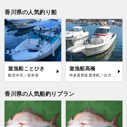
香川県の人気釣り船
遊漁船ことひき
遊漁船高橋
観音寺市／室本港
仲多度郡多度津町／白方漁港
香川県の人気船釣りプラン