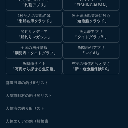
「釣割アプリ」
「FISHINGJAPAN」
1秒記入の乗船名簿
改正遊漁船業法に対応
「乗船名簿クラウド」
「遊漁船クラウド」
船釣りメディア
潮見表アプリ
「船釣りマガジン」
「タイドグラフBI」
全国の潮汐情報
魚図鑑AIアプリ
「潮見表・タイドグラフ」
「マイAI」
魚図鑑サイト
充実の補償内容と安さ
「写真から探せる魚図鑑」
「新・遊漁船保険DX」
都道府県の釣り船リスト
人気市町村の釣り船リスト
人気港の釣り船リスト
人気エリアの釣り船検索