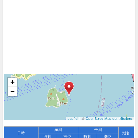
+
−
Leaflet
| ©
OpenStreetMap contributors
満潮
干潮
日時
潮名
時刻
潮位
時刻
潮位