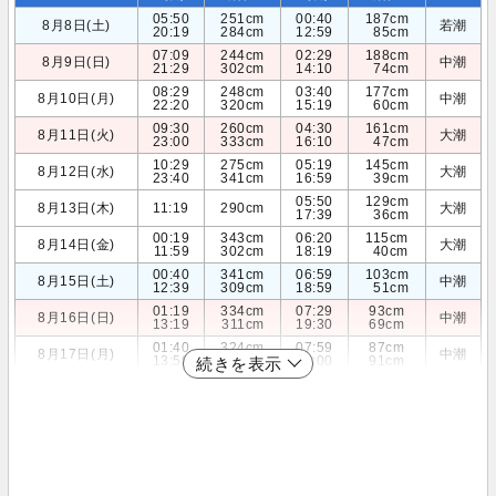
05:50
251cm
00:40
187cm
8月8日(土)
若潮
20:19
284cm
12:59
85cm
07:09
244cm
02:29
188cm
8月9日(日)
中潮
21:29
302cm
14:10
74cm
08:29
248cm
03:40
177cm
8月10日(月)
中潮
22:20
320cm
15:19
60cm
09:30
260cm
04:30
161cm
8月11日(火)
大潮
23:00
333cm
16:10
47cm
10:29
275cm
05:19
145cm
8月12日(水)
大潮
23:40
341cm
16:59
39cm
05:50
129cm
8月13日(木)
11:19
290cm
大潮
17:39
36cm
00:19
343cm
06:20
115cm
8月14日(金)
大潮
11:59
302cm
18:19
40cm
00:40
341cm
06:59
103cm
8月15日(土)
中潮
12:39
309cm
18:59
51cm
01:19
334cm
07:29
93cm
8月16日(日)
中潮
13:19
311cm
19:30
69cm
01:40
324cm
07:59
87cm
8月17日(月)
中潮
13:59
308cm
20:00
91cm
続きを表示