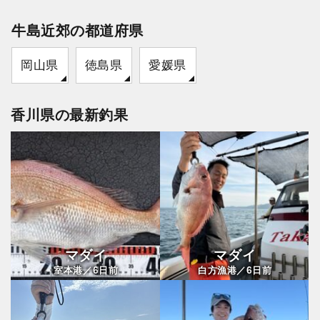
牛島近郊の都道府県
岡山県
徳島県
愛媛県
香川県の最新釣果
マダイ
マダイ
6
6
室本港／
日前
白方漁港／
日前