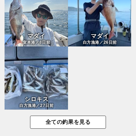
マダイ
マダイ
8
26
室本港／
日前
白方漁港／
日前
シロキス
27
白方漁港／
日前
全ての釣果を見る