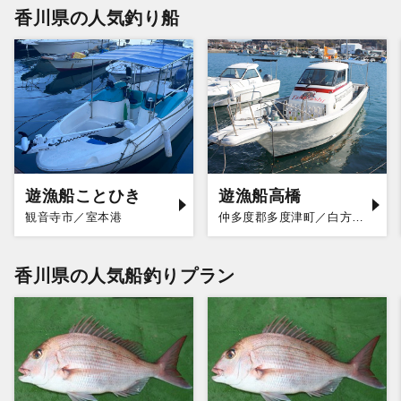
香川県の人気釣り船
遊漁船ことひき
遊漁船高橋
観音寺市／室本港
仲多度郡多度津町／白方漁港
香川県の人気船釣りプラン