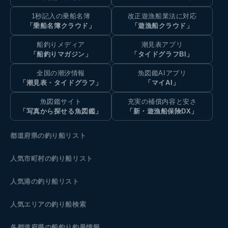
1秒記入の乗船名簿
改正遊漁船業法に対応
「乗船名簿クラウド」
「遊漁船クラウド」
船釣りメディア
潮見表アプリ
「船釣りマガジン」
「タイドグラフBI」
全国の潮汐情報
魚図鑑AIアプリ
「潮見表・タイドグラフ」
「マイAI」
魚図鑑サイト
充実の補償内容と安さ
「写真から探せる魚図鑑」
「新・遊漁船保険DX」
都道府県の釣り船リスト
人気市町村の釣り船リスト
人気港の釣り船リスト
人気エリアの釣り船検索
各都道府県の船釣り釣果情報