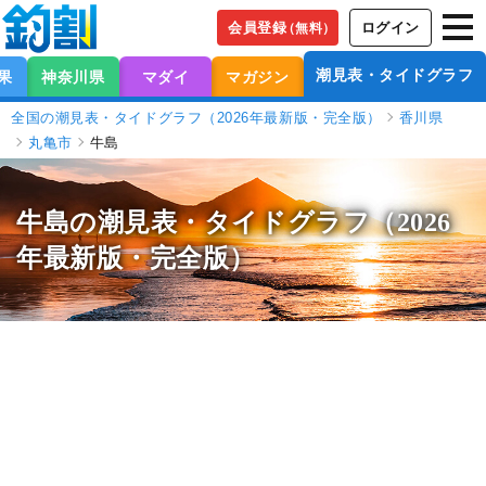
会員登録
ログイン
（無料）
潮見表・タイドグラフ
果
神奈川県
マダイ
マガジン
全国の潮見表・タイドグラフ（2026年最新版・完全版）
香川県
丸亀市
牛島
牛島の潮見表
・タイドグラフ（2026
年最新版・完全版）