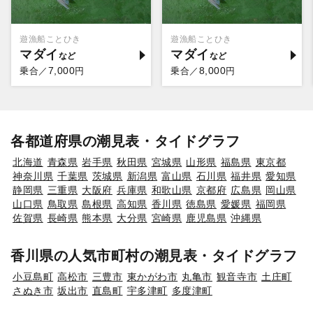
遊漁船ことひき
遊漁船ことひき
マダイ
マダイ
7,000
8,000
乗合／
円
乗合／
円
各都道府県の潮見表・タイドグラフ
北海道
青森県
岩手県
秋田県
宮城県
山形県
福島県
東京都
神奈川県
千葉県
茨城県
新潟県
富山県
石川県
福井県
愛知県
静岡県
三重県
大阪府
兵庫県
和歌山県
京都府
広島県
岡山県
山口県
鳥取県
島根県
高知県
香川県
徳島県
愛媛県
福岡県
佐賀県
長崎県
熊本県
大分県
宮崎県
鹿児島県
沖縄県
香川県の人気市町村の潮見表・タイドグラフ
小豆島町
高松市
三豊市
東かがわ市
丸亀市
観音寺市
土庄町
さぬき市
坂出市
直島町
宇多津町
多度津町