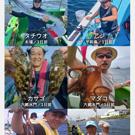
タチウオ
アジ
1
1
木場／
日前
平和島／
日前
カサゴ
マダコ
1
1
六郷水門／
日前
六郷水門／
日前