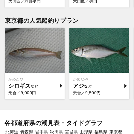
大田区／六郷水門
大田区／羽田
東京都の人気船釣りプラン
かめだや
かめだや
シロギス
アジ
9,000
9,500
乗合／
円
乗合／
円
各都道府県の潮見表・タイドグラフ
北海道
青森県
岩手県
秋田県
宮城県
山形県
福島県
東京都