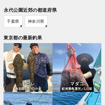
永代公園近郊の都道府県
千葉県
神奈川県
東京都の最新釣果
キビレ
マダコ
43
1
海老取川／
分前
鮫洲勝島運河／
日前