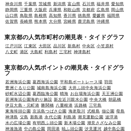
神奈川県
千葉県
茨城県
新潟県
富山県
石川県
福井県
愛知県
静岡県
三重県
大阪府
兵庫県
和歌山県
京都府
広島県
岡山県
山口県
鳥取県
島根県
高知県
香川県
徳島県
愛媛県
福岡県
佐賀県
長崎県
熊本県
大分県
宮崎県
鹿児島県
沖縄県
東京都の人気市町村の潮見表・タイドグラフ
江戸川区
江東区
大田区
品川区
新島村
中央区
小笠原村
八丈町
港区
大島町
利島村
三宅村
神津島村
東京都の人気ポイントの潮見表・タイドグラ
フ
若洲海浜公園
葛西海浜公園
平和島ボートレース場
羽田
豊洲ぐるり公園
城南島海浜公園
大井ふ頭中央海浜公園
砂町水辺公園
葛西臨海公園
晴海
お台場海浜公園
天王洲公園
若洲海浜公園海釣り施設
新左近川親水公園
中央大橋
朝凪橋
伊豆大島・元町港
勝鬨橋
八重根港
浜路橋
三宅島
東海埠頭公園
京浜島つばさ公園
海老取川
式根島
佃公園
母島
神津島
父島
新島港
永代公園
利島港
潮見運動公園
波浮港
水の広場公園
有明西ふ頭公園
新木場公園
潮見さざなみ公園
神湊漁港
中の島公園
岡田港
暁ふ頭公園
汐見運河
越中島公園