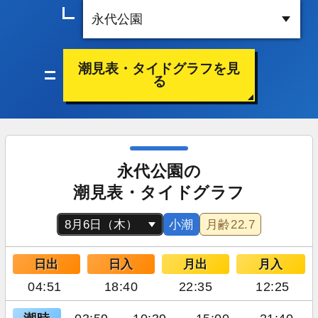
潮見表・タイドグラフを見
る
永代公園の
潮見表・タイドグラフ
小潮
月齢
22.7
日出
日入
月出
月入
04:51
18:40
22:35
12:25