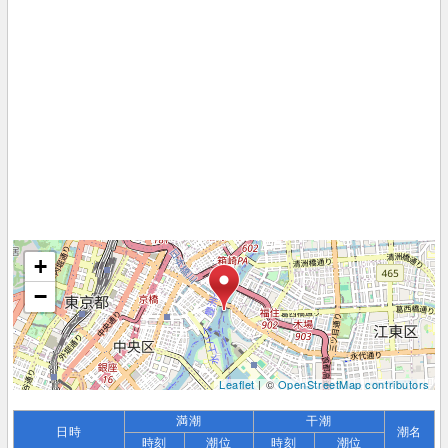
+
−
Leaflet
| ©
OpenStreetMap contributors
満潮
干潮
日時
潮名
時刻
潮位
時刻
潮位