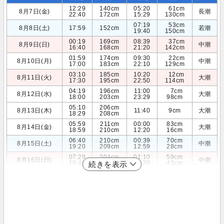
12:29
140cm
05:20
61cm
8月7日(金)
長潮
22:40
172cm
15:29
130cm
07:19
53cm
8月8日(土)
17:59
152cm
若潮
19:40
150cm
00:19
169cm
08:39
37cm
8月9日(日)
中潮
16:40
168cm
21:20
142cm
01:59
174cm
09:30
22cm
8月10日(月)
中潮
17:00
183cm
22:10
129cm
03:10
185cm
10:20
12cm
8月11日(火)
大潮
17:30
195cm
22:50
114cm
04:19
196cm
11:00
7cm
8月12日(水)
大潮
18:00
203cm
23:29
98cm
05:10
206cm
8月13日(木)
11:40
9cm
大潮
18:29
208cm
05:59
211cm
00:00
83cm
8月14日(金)
大潮
18:59
210cm
12:20
16cm
06:40
210cm
00:39
70cm
8月15日(土)
中潮
19:20
209cm
12:59
28cm
07:29
204cm
01:10
59cm
8月16日(日)
中潮
19:40
206cm
13:29
43cm
続きを表示