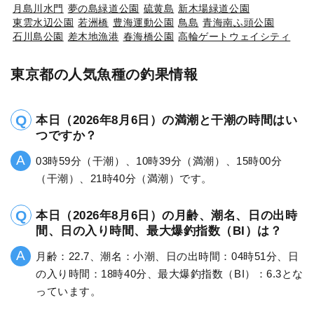
月島川水門
夢の島緑道公園
硫黄島
新木場緑道公園
東雲水辺公園
若洲橋
豊海運動公園
鳥島
青海南ふ頭公園
石川島公園
差木地漁港
春海橋公園
高輪ゲートウェイシティ
東京都の人気魚種の釣果情報
本日（2026年8月6日）の満潮と干潮の時間はい
つですか？
03時59分（干潮）、10時39分（満潮）、15時00分
（干潮）、21時40分（満潮）です。
本日（2026年8月6日）の月齢、潮名、日の出時
間、日の入り時間、最大爆釣指数（BI）は？
月齢：22.7、潮名：小潮、日の出時間：04時51分、日
の入り時間：18時40分、最大爆釣指数（BI）：6.3とな
っています。