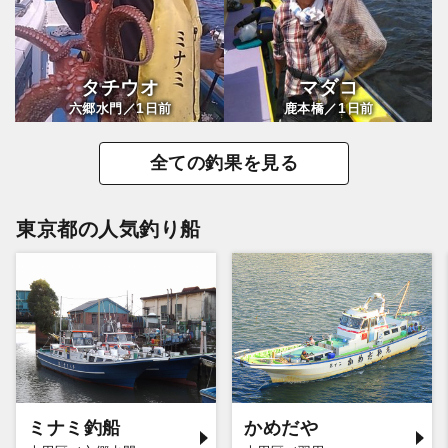
タチウオ
マダコ
1
1
六郷水門／
日前
鹿本橋／
日前
全ての釣果を見る
東京都の人気釣り船
ミナミ釣船
かめだや