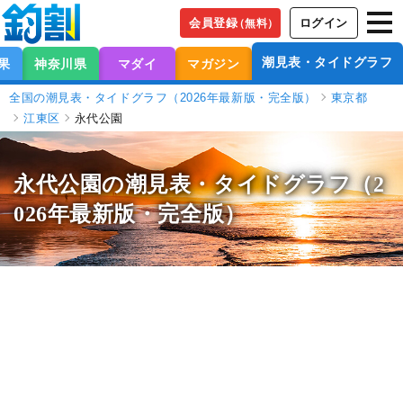
会員登録
ログイン
（無料）
潮見表・タイドグラフ
果
神奈川県
マダイ
マガジン
全国の潮見表・タイドグラフ（2026年最新版・完全版）
東京都
江東区
永代公園
永代公園の潮見表
・タイドグラフ（2
026年最新版・完全版）