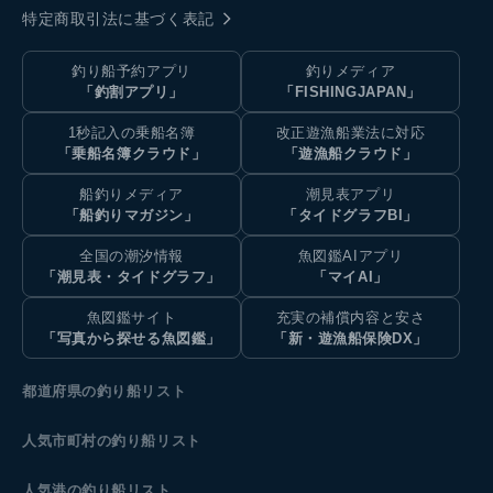
特定商取引法に基づく表記
釣り船予約アプリ
釣りメディア
「釣割アプリ」
「FISHINGJAPAN」
1秒記入の乗船名簿
改正遊漁船業法に対応
「乗船名簿クラウド」
「遊漁船クラウド」
船釣りメディア
潮見表アプリ
「船釣りマガジン」
「タイドグラフBI」
全国の潮汐情報
魚図鑑AIアプリ
「潮見表・タイドグラフ」
「マイAI」
魚図鑑サイト
充実の補償内容と安さ
「写真から探せる魚図鑑」
「新・遊漁船保険DX」
都道府県の釣り船リスト
人気市町村の釣り船リスト
人気港の釣り船リスト